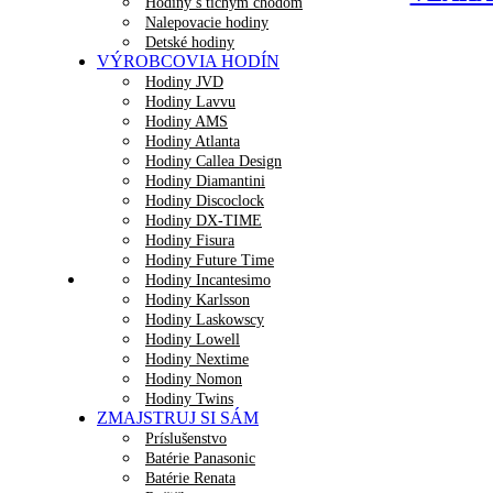
Hodiny s tichým chodom
Nalepovacie hodiny
Detské hodiny
VÝROBCOVIA HODÍN
Hodiny JVD
Hodiny Lavvu
Hodiny AMS
Hodiny Atlanta
Hodiny Callea Design
Hodiny Diamantini
Hodiny Discoclock
Hodiny DX-TIME
Hodiny Fisura
Hodiny Future Time
Hodiny Incantesimo
Hodiny Karlsson
Hodiny Laskowscy
Hodiny Lowell
Hodiny Nextime
Hodiny Nomon
Hodiny Twins
ZMAJSTRUJ SI SÁM
Príslušenstvo
Batérie Panasonic
Batérie Renata