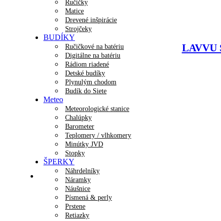
Ručičky
Matice
Drevené inšpirácie
Strojčeky
BUDÍKY
LAVVU Š
Ručičkové na batériu
Digitálne na batériu
Rádiom riadené
Detské budíky
Plynulým chodom
Budík do Siete
Meteo
Meteorologické stanice
Chalúpky
Barometer
Teplomery / vlhkomery
Minútky JVD
Stopky
ŠPERKY
Náhrdelníky
Náramky
Náušnice
Písmená & perly
Prstene
Retiazky