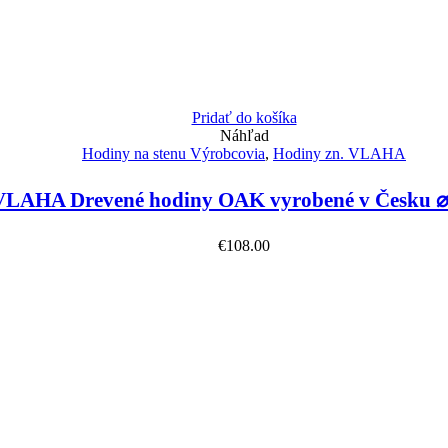
Pridať do košíka
Náhľad
Hodiny na stenu Výrobcovia
,
Hodiny zn. VLAHA
VLAHA Drevené hodiny OAK vyrobené v Česku 
€
108.00