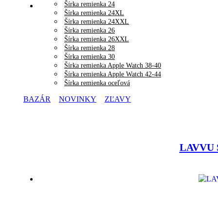
Šírka remienka 24
Šírka remienka 24XL
Šírka remienka 24XXL
Šírka remienka 26
Šírka remienka 26XXL
Šírka remienka 28
Šírka remienka 30
Šírka remienka Apple Watch 38-40
Šírka remienka Apple Watch 42-44
Šírka remienka oceľová
BAZÁR
NOVINKY
ZĽAVY
LAVVU Š