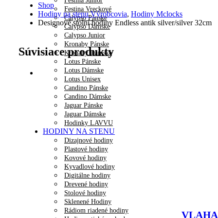
Festina Junior
Shop
Festina Vreckové
Hodiny na stenu Výrobcovia
,
Hodiny Mclocks
Calypso Pánske
Designové stolní hodiny Endless antik silver/silver 32cm
Calypso Dámske
Calypso Junior
Kronaby Pánske
Súvisiace produkty
Kronaby Dámske
Lotus Pánske
Lotus Dámske
Lotus Unisex
Candino Pánske
Candino Dámske
Jaguar Pánske
Jaguar Dámske
Hodinky LAVVU
HODINY NA STENU
Dizajnové hodiny
Plastové hodiny
Kovové hodiny
Kyvadlové hodiny
Digitálne hodiny
Drevené hodiny
Stolové hodiny
Sklenené Hodiny
Rádiom riadené hodiny
VLAHA D