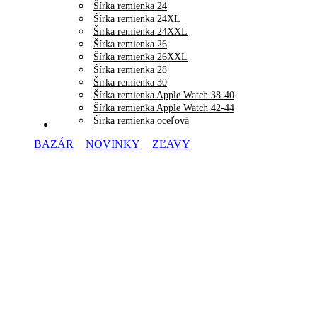
Šírka remienka 24
Šírka remienka 24XL
Šírka remienka 24XXL
Šírka remienka 26
Šírka remienka 26XXL
Šírka remienka 28
Šírka remienka 30
Šírka remienka Apple Watch 38-40
Šírka remienka Apple Watch 42-44
Šírka remienka oceľová
BAZÁR
NOVINKY
ZĽAVY