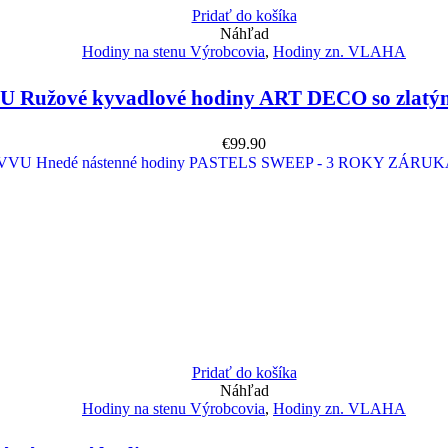
Pridať do košíka
Náhľad
Hodiny na stenu Výrobcovia
,
Hodiny zn. VLAHA
 Ružové kyvadlové hodiny ART DECO so zlatým
€
99.90
Pridať do košíka
Náhľad
Hodiny na stenu Výrobcovia
,
Hodiny zn. VLAHA