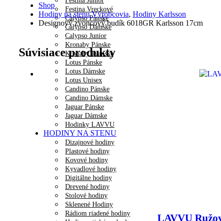
Festina Junior
Shop
Festina Vreckové
Hodiny na stenu Výrobcovia
,
Hodiny Karlsson
Calypso Pánske
Designový zvoncový budík 6018GR Karlsson 17cm
Calypso Dámske
Calypso Junior
Kronaby Pánske
Súvisiace produkty
Kronaby Dámske
Lotus Pánske
Lotus Dámske
Lotus Unisex
Candino Pánske
Candino Dámske
Jaguar Pánske
Jaguar Dámske
Hodinky LAVVU
HODINY NA STENU
Dizajnové hodiny
Plastové hodiny
Kovové hodiny
Kyvadlové hodiny
Digitálne hodiny
Drevené hodiny
Stolové hodiny
Sklenené Hodiny
Rádiom riadené hodiny
LAVVU Ružov