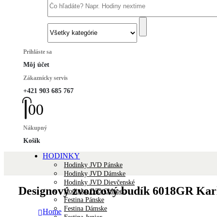
Prihláste sa
Môj účet
Zákaznícky servis
+421 903 685 767
0
0
Nákupný
Košík
HODINKY
Hodinky JVD Pánske
Hodinky JVD Dámske
Hodinky JVD Dievčenské
Designový zvoncový budík 6018GR Kar
Hodinky JVD Chlapec
Festina Pánske
Festina Dámske
Home