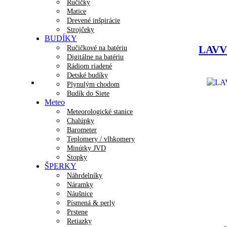
Ručičky
Matice
Drevené inšpirácie
Strojčeky
BUDÍKY
LAVVU
Ručičkové na batériu
Digitálne na batériu
Rádiom riadené
Detské budíky
Plynulým chodom
Budík do Siete
Meteo
Meteorologické stanice
Chalúpky
Barometer
Teplomery / vlhkomery
Minútky JVD
Stopky
ŠPERKY
Náhrdelníky
Náramky
Náušnice
Písmená & perly
Prstene
Retiazky