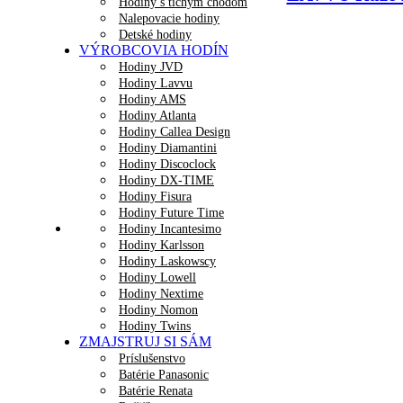
Hodiny s tichým chodom
Nalepovacie hodiny
Detské hodiny
VÝROBCOVIA HODÍN
Hodiny JVD
Hodiny Lavvu
Hodiny AMS
Hodiny Atlanta
Hodiny Callea Design
Hodiny Diamantini
Hodiny Discoclock
Hodiny DX-TIME
Hodiny Fisura
Hodiny Future Time
Hodiny Incantesimo
Hodiny Karlsson
Hodiny Laskowscy
Hodiny Lowell
Hodiny Nextime
Hodiny Nomon
Hodiny Twins
ZMAJSTRUJ SI SÁM
Príslušenstvo
Batérie Panasonic
Batérie Renata