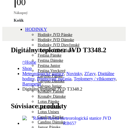
0
0
Nákupný
Košík
HODINKY
Hodinky JVD Pánske
Hodinky JVD Dámske
Hodinky JVD Dievčenské
Digitálny teplomer JVD T3348.2
Hodinky JVD Chlapec
Festina Pánske
Festina Dámske
Home
Festina Junior
Shop
Festina Vreckové
Meteorologické stanice
,
Novinky
,
Zľavy
,
Digitálne
Calypso Pánske
hodiny
,
Predpoveď počasia
,
Teplomery / vlhkomery
,
Calypso Dámske
Barometer
Calypso Junior
Digitálny teplomer JVD T3348.2
Kronaby Pánske
Kronaby Dámske
Lotus Pánske
Súvisiace produkty
Lotus Dámske
Lotus Unisex
Candino Pánske
Candino Dámske
Jaguar Pánske