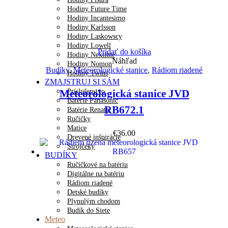
Hodiny Future Time
Hodiny Incantesimo
Hodiny Karlsson
Hodiny Laskowscy
Hodiny Lowell
Pridať do košíka
Hodiny Nextime
Náhľad
Hodiny Nomon
Budíky
,
Meteorologické stanice
,
Rádiom riadené
Hodiny Twins
ZMAJSTRUJ SI SÁM
Príslušenstvo
Meteorologická stanice JVD
Batérie Panasonic
RB672.1
Batérie Renata
Ručičky
Matice
€
36.00
Drevené inšpirácie
Strojčeky
BUDÍKY
Ručičkové na batériu
Digitálne na batériu
Rádiom riadené
Detské budíky
Plynulým chodom
Budík do Siete
Meteo