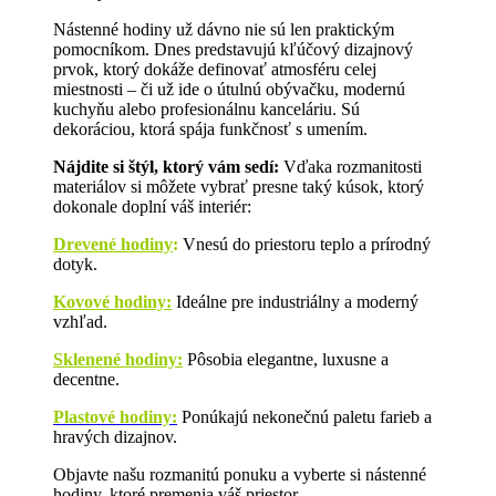
Nástenné hodiny už dávno nie sú len praktickým
pomocníkom. Dnes predstavujú kľúčový dizajnový
prvok, ktorý dokáže definovať atmosféru celej
miestnosti – či už ide o útulnú obývačku, modernú
kuchyňu alebo profesionálnu kanceláriu. Sú
dekoráciou, ktorá spája funkčnosť s umením.
Nájdite si štýl, ktorý vám sedí:
Vďaka rozmanitosti
materiálov si môžete vybrať presne taký kúsok, ktorý
dokonale doplní váš interiér:
Drevené hodiny
:
Vnesú do priestoru teplo a prírodný
dotyk.
Kovové hodiny:
Ideálne pre industriálny a moderný
vzhľad.
Sklenené hodiny:
Pôsobia elegantne, luxusne a
decentne.
Plastové hodiny:
Ponúkajú nekonečnú paletu farieb a
hravých dizajnov.
Objavte našu rozmanitú ponuku a vyberte si nástenné
hodiny, ktoré premenia váš priestor.