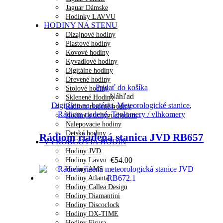
Jaguar Dámske
Hodinky LAVVU
HODINY NA STENU
Dizajnové hodiny
Plastové hodiny
Kovové hodiny
Kyvadlové hodiny
Digitálne hodiny
Drevené hodiny
Pridať do košíka
Stolové hodiny
Náhľad
Sklenené Hodiny
Digitálne na batériu
,
Meteorologické stanice
,
Rádiom riadené hodiny
Rádiom riadené
,
Teplomery / vlhkomery
Hodiny s tichým chodom
Nalepovacie hodiny
Detské hodiny
Rádiom riadená stanica JVD RB657
VÝROBCOVIA HODÍN
Hodiny JVD
€
54.00
Hodiny Lavvu
Hodiny AMS
Hodiny Atlanta
Hodiny Callea Design
Hodiny Diamantini
Hodiny Discoclock
Hodiny DX-TIME
Hodiny Fisura