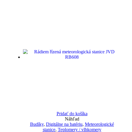
Pridať do košíka
Náhľad
Budíky
,
Digitálne na batériu
,
Meteorologické
stanice
,
Teplomery / vlhkomery