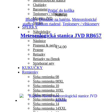
Meteorologické stanice
Chalúpky
Barometer
Pridať do košíka
Teplomery / vlhkomery
Náhľad
Minútky JVD
Budíky
,
Digitálne na batériu
,
Meteorologické
Stopky
stanice
,
Rádiom riadené
,
Teplomery / vlhkomery
ŠPERKY
Náhrdelníky
Meteorologická stanica JVD RB657
Náramky
Náušnice
Písmená & perly
€
54.00
Prstene
Retiazky
Retiazky na členok
Strieborné sety
KUKUČKY
Remienky
Šírka remienka 08
Šírka remienka 08XL
Šírka remienka 10
Šírka remienka 10XL
Šírka remienka 12
Šírka remienka 12XXL
Šírka remienka 14
Šírka remienka 14XXL