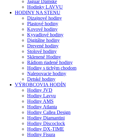
Jaguar Dámske
Hodinky LAVVU
HODINY NA STENU
Dizajnové hodiny
Plastové hodiny
Kovové hodiny
Kyvadlové hodiny
Digitálne hodiny
Drevené hodiny
Stolové hodiny
Sklenené Hodiny
Rádiom riadené hodiny
Hodiny s tichým chodom
Nalepovacie hodiny
Detské hodiny
VÝROBCOVIA HODÍN
Hodiny JVD
Hodiny Lavvu
Hodiny AMS
Hodiny Atlanta
Hodiny Callea Design
Hodiny Diamantini
Hodiny Discoclock
Hodiny DX-TIME
Hodiny Fisura