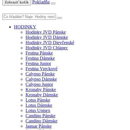
Pokladňa
Zobraziť košík
HODINKY
Hodinky JVD Pánske
Hodinky JVD Dámske
Hodinky JVD Dievčenské
Hodinky JVD Chlapec
Festina Pánske
Festina Dámske
Festina Junior
Festina Vreckové
Calypso Pánske
Calypso Dámske
Calypso Junior
Kronaby Pánske
Kronaby Dámske
Lotus Pánske
Lotus Dámske
Lotus Unisex
Candino Pánske
Candino Dámske
Jaguar Pánske