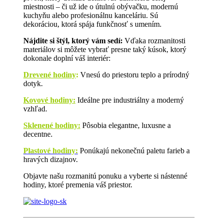
miestnosti – či už ide o útulnú obývačku, modernú
kuchyňu alebo profesionálnu kanceláriu. Sú
dekoráciou, ktorá spája funkčnosť s umením.
Nájdite si štýl, ktorý vám sedí:
Vďaka rozmanitosti
materiálov si môžete vybrať presne taký kúsok, ktorý
dokonale doplní váš interiér:
Drevené hodiny
:
Vnesú do priestoru teplo a prírodný
dotyk.
Kovové hodiny:
Ideálne pre industriálny a moderný
vzhľad.
Sklenené hodiny:
Pôsobia elegantne, luxusne a
decentne.
Plastové hodiny:
Ponúkajú nekonečnú paletu farieb a
hravých dizajnov.
Objavte našu rozmanitú ponuku a vyberte si nástenné
hodiny, ktoré premenia váš priestor.