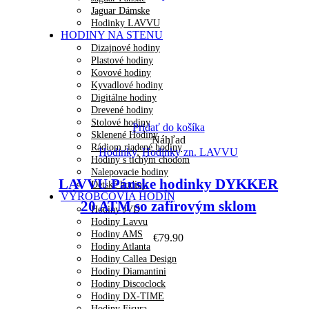
Jaguar Dámske
Hodinky LAVVU
HODINY NA STENU
Dizajnové hodiny
Plastové hodiny
Kovové hodiny
Kyvadlové hodiny
Digitálne hodiny
Drevené hodiny
Stolové hodiny
Pridať do košíka
Sklenené Hodiny
Náhľad
Rádiom riadené hodiny
Hodinky
,
Hodinky zn. LAVVU
Hodiny s tichým chodom
Nalepovacie hodiny
LAVVU Pánske hodinky DYKKER
Detské hodiny
VÝROBCOVIA HODÍN
20 ATM so zafírovým sklom
Hodiny JVD
Hodiny Lavvu
Hodiny AMS
€
79.90
Hodiny Atlanta
Hodiny Callea Design
Hodiny Diamantini
Hodiny Discoclock
Hodiny DX-TIME
Hodiny Fisura