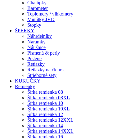
Chalúpky
Barometer
Teplomery / vlhkomery
Minútky JVD
Stopky
ŠPERKY
Náhrdelníky
Náramky
Náušnice
Písmená & perly
Prstene
Retiazky
Retiazky na členok
Strieborné sety
KUKUČKY
Remienky
Šírka remienka 08
Šírka remienka 08XL
Šírka remienka 10
Šírka remienka 10XL
Šírka remienka 12
Šírka remienka 12XXL
Šírka remienka 14
Šírka remienka 14XXL
Šírka remienka 16