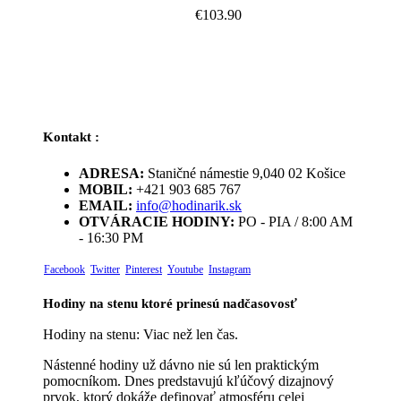
€
103.90
Kontakt :
ADRESA:
Staničné námestie 9,040 02 Košice
MOBIL:
+421 903 685 767
EMAIL:
info@hodinarik.sk
OTVÁRACIE HODINY:
PO - PIA / 8:00 AM
- 16:30 PM
Facebook
Twitter
Pinterest
Youtube
Instagram
Hodiny na stenu ktoré prinesú nadčasovosť
Hodiny na stenu: Viac než len čas.
Nástenné hodiny už dávno nie sú len praktickým
pomocníkom. Dnes predstavujú kľúčový dizajnový
prvok, ktorý dokáže definovať atmosféru celej