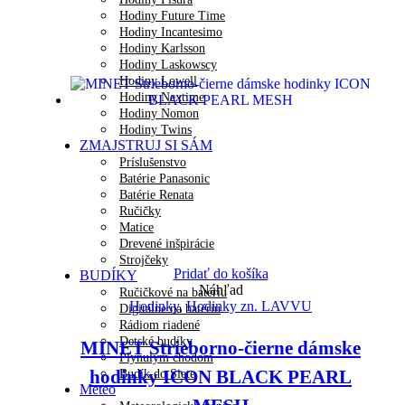
Hodiny Future Time
Hodiny Incantesimo
Hodiny Karlsson
Hodiny Laskowscy
Hodiny Lowell
Hodiny Nextime
Hodiny Nomon
Hodiny Twins
ZMAJSTRUJ SI SÁM
Príslušenstvo
Batérie Panasonic
Batérie Renata
Ručičky
Matice
Drevené inšpirácie
Strojčeky
Pridať do košíka
BUDÍKY
Náhľad
Ručičkové na batériu
Hodinky
,
Hodinky zn. LAVVU
Digitálne na batériu
Rádiom riadené
Detské budíky
MINET Strieborno-čierne dámske
Plynulým chodom
hodinky ICON BLACK PEARL
Budík do Siete
Meteo