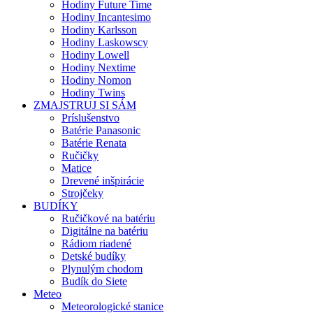
Hodiny Future Time
Hodiny Incantesimo
Hodiny Karlsson
Hodiny Laskowscy
Hodiny Lowell
Hodiny Nextime
Hodiny Nomon
Hodiny Twins
ZMAJSTRUJ SI SÁM
Príslušenstvo
Batérie Panasonic
Batérie Renata
Ručičky
Matice
Drevené inšpirácie
Strojčeky
BUDÍKY
Ručičkové na batériu
Digitálne na batériu
Rádiom riadené
Detské budíky
Plynulým chodom
Budík do Siete
Meteo
Meteorologické stanice