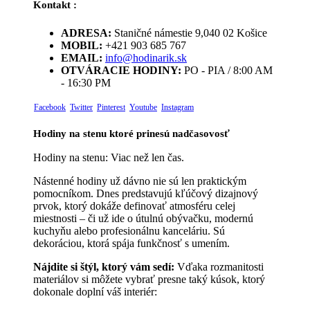
Kontakt :
ADRESA:
Staničné námestie 9,040 02 Košice
MOBIL:
+421 903 685 767
EMAIL:
info@hodinarik.sk
OTVÁRACIE HODINY:
PO - PIA / 8:00 AM
- 16:30 PM
Facebook
Twitter
Pinterest
Youtube
Instagram
Hodiny na stenu ktoré prinesú nadčasovosť
Hodiny na stenu: Viac než len čas.
Nástenné hodiny už dávno nie sú len praktickým
pomocníkom. Dnes predstavujú kľúčový dizajnový
prvok, ktorý dokáže definovať atmosféru celej
miestnosti – či už ide o útulnú obývačku, modernú
kuchyňu alebo profesionálnu kanceláriu. Sú
dekoráciou, ktorá spája funkčnosť s umením.
Nájdite si štýl, ktorý vám sedí:
Vďaka rozmanitosti
materiálov si môžete vybrať presne taký kúsok, ktorý
dokonale doplní váš interiér: