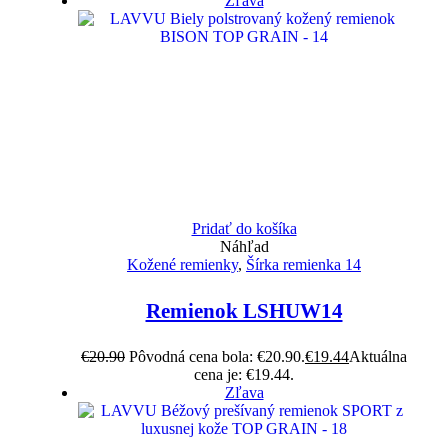
Zľava
Pridať do košíka
Náhľad
Kožené remienky
,
Šírka remienka 14
Remienok LSHUW14
€
20.90
Pôvodná cena bola: €20.90.
€
19.44
Aktuálna
cena je: €19.44.
Zľava