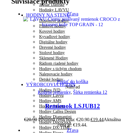
Súvisiace produkty
Jaguar Dámske
Hodinky LAVVU
Zľava
HODINY NA STENU
Dizajnové hodiny
Plastové hodiny
Kovové hodiny
Kyvadlové hodiny
Digitálne hodiny
Drevené hodiny
Stolové hodiny
Sklenené Hodiny
Rádiom riadené hodiny
Hodiny s tichým chodom
Nalepovacie hodiny
Detské hodiny
Pridať do košíka
VÝROBCOVIA HODÍN
Náhľad
Hodiny JVD
Kožené remienky
,
Šírka remienka 12
Hodiny Lavvu
Hodiny AMS
Remienok LSJUB12
Hodiny Atlanta
Hodiny Callea Design
Hodiny Diamantini
€
20.90
Pôvodná cena bola: €20.90.
€
19.44
Aktuálna
Hodiny Discoclock
cena je: €19.44.
Hodiny DX-TIME
Zľava
Hodiny Fisura