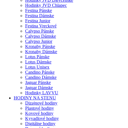
Hodinky JVD Dievčenské
Hodinky JVD Chlapec
Festina Pánske
Festina Dámske
Festina Junior
Festina Vreckové
Calypso Pánske
Calypso Dámske
Calypso Junior
Kronaby Pánske
Kronaby Dámske
Lotus Pánske
Lotus Dámske
Lotus Unisex
Candino Pánske
Candino Dámske
Jaguar Pánske
Jaguar Dámske
Hodinky LAVVU
HODINY NA STENU
Dizajnové hodiny
Plastové hodiny
Kovové hodiny
Kyvadlové hodiny
Digitálne hodiny