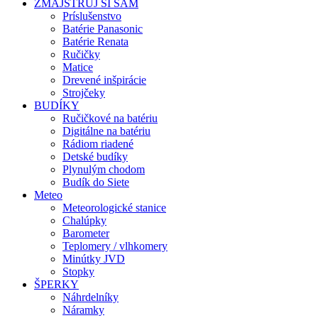
ZMAJSTRUJ SI SÁM
Príslušenstvo
Batérie Panasonic
Batérie Renata
Ručičky
Matice
Drevené inšpirácie
Strojčeky
BUDÍKY
Ručičkové na batériu
Digitálne na batériu
Rádiom riadené
Detské budíky
Plynulým chodom
Budík do Siete
Meteo
Meteorologické stanice
Chalúpky
Barometer
Teplomery / vlhkomery
Minútky JVD
Stopky
ŠPERKY
Náhrdelníky
Náramky