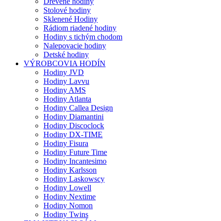
Drevené hodiny
Stolové hodiny
Sklenené Hodiny
Rádiom riadené hodiny
Hodiny s tichým chodom
Nalepovacie hodiny
Detské hodiny
VÝROBCOVIA HODÍN
Hodiny JVD
Hodiny Lavvu
Hodiny AMS
Hodiny Atlanta
Hodiny Callea Design
Hodiny Diamantini
Hodiny Discoclock
Hodiny DX-TIME
Hodiny Fisura
Hodiny Future Time
Hodiny Incantesimo
Hodiny Karlsson
Hodiny Laskowscy
Hodiny Lowell
Hodiny Nextime
Hodiny Nomon
Hodiny Twins