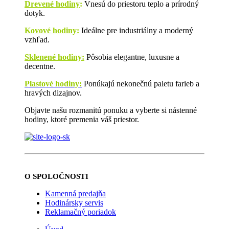
Drevené hodiny
:
Vnesú do priestoru teplo a prírodný
dotyk.
Kovové hodiny:
Ideálne pre industriálny a moderný
vzhľad.
Sklenené hodiny:
Pôsobia elegantne, luxusne a
decentne.
Plastové hodiny:
Ponúkajú nekonečnú paletu farieb a
hravých dizajnov.
Objavte našu rozmanitú ponuku a vyberte si nástenné
hodiny, ktoré premenia váš priestor.
O SPOLOČNOSTI
Kamenná predajňa
Hodinársky servis
Reklamačný poriadok