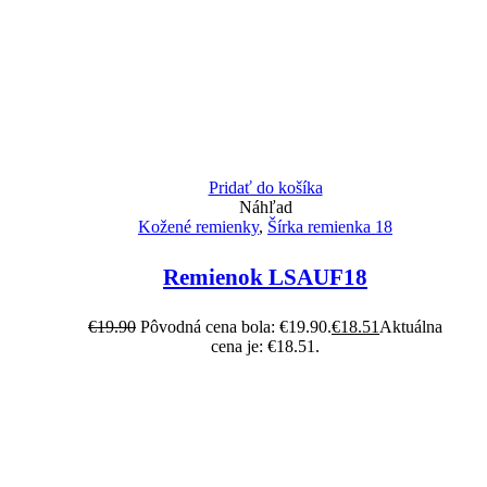
Pridať do košíka
Náhľad
Kožené remienky
,
Šírka remienka 18
Remienok LSAUF18
€
19.90
Pôvodná cena bola: €19.90.
€
18.51
Aktuálna
cena je: €18.51.