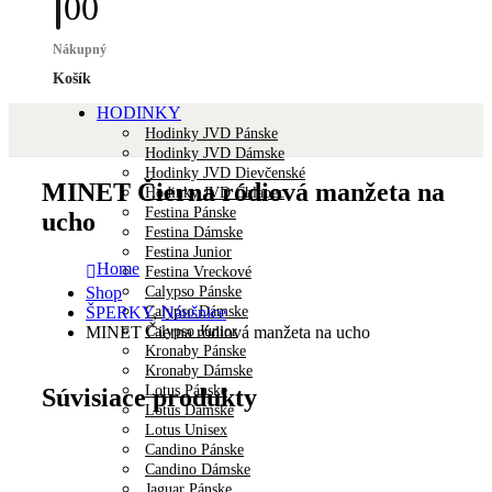
0
0
Nákupný
Košík
HODINKY
Hodinky JVD Pánske
Hodinky JVD Dámske
Hodinky JVD Dievčenské
MINET Čierna ródiová manžeta na
Hodinky JVD Chlapec
Festina Pánske
ucho
Festina Dámske
Festina Junior
Home
Festina Vreckové
Calypso Pánske
Shop
Calypso Dámske
ŠPERKY
,
Náušnice
Calypso Junior
MINET Čierna ródiová manžeta na ucho
Kronaby Pánske
Kronaby Dámske
Lotus Pánske
Súvisiace produkty
Lotus Dámske
Lotus Unisex
Candino Pánske
Candino Dámske
Jaguar Pánske