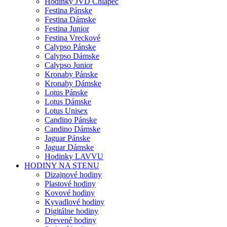
Hodinky JVD Chlapec
Festina Pánske
Festina Dámske
Festina Junior
Festina Vreckové
Calypso Pánske
Calypso Dámske
Calypso Junior
Kronaby Pánske
Kronaby Dámske
Lotus Pánske
Lotus Dámske
Lotus Unisex
Candino Pánske
Candino Dámske
Jaguar Pánske
Jaguar Dámske
Hodinky LAVVU
HODINY NA STENU
Dizajnové hodiny
Plastové hodiny
Kovové hodiny
Kyvadlové hodiny
Digitálne hodiny
Drevené hodiny