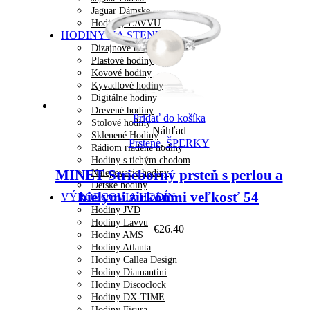
Jaguar Dámske
Hodinky LAVVU
HODINY NA STENU
Dizajnové hodiny
Plastové hodiny
Kovové hodiny
Kyvadlové hodiny
Digitálne hodiny
Drevené hodiny
Pridať do košíka
Stolové hodiny
Náhľad
Sklenené Hodiny
Prstene
,
ŠPERKY
Rádiom riadené hodiny
Hodiny s tichým chodom
MINET Strieborný prsteň s perlou a
Nalepovacie hodiny
Detské hodiny
bielymi zirkónmi veľkosť 54
VÝROBCOVIA HODÍN
Hodiny JVD
Hodiny Lavvu
€
26.40
Hodiny AMS
Hodiny Atlanta
Hodiny Callea Design
Hodiny Diamantini
Hodiny Discoclock
Hodiny DX-TIME
Hodiny Fisura