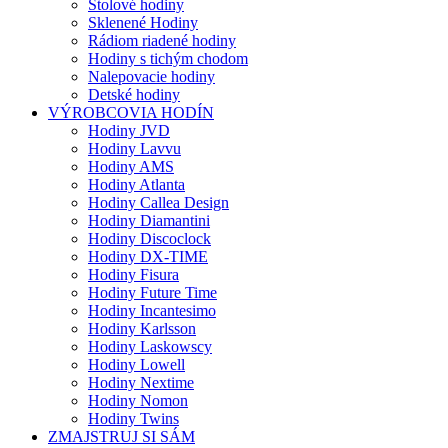
Stolové hodiny
Sklenené Hodiny
Rádiom riadené hodiny
Hodiny s tichým chodom
Nalepovacie hodiny
Detské hodiny
VÝROBCOVIA HODÍN
Hodiny JVD
Hodiny Lavvu
Hodiny AMS
Hodiny Atlanta
Hodiny Callea Design
Hodiny Diamantini
Hodiny Discoclock
Hodiny DX-TIME
Hodiny Fisura
Hodiny Future Time
Hodiny Incantesimo
Hodiny Karlsson
Hodiny Laskowscy
Hodiny Lowell
Hodiny Nextime
Hodiny Nomon
Hodiny Twins
ZMAJSTRUJ SI SÁM