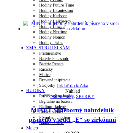
Hodiny Future Time
Hodiny Incantesimo
Hodiny Karlsson
Hodiny Laskowscy
Hodiny Lowell
Hodiny Nextime
Hodiny Nomon
Hodiny Twins
ZMAJSTRUJ SI SÁM
Príslušenstvo
Batérie Panasonic
Batérie Renata
Ručičky
Matice
Drevené inšpirácie
Strojčeky
Pridať do košíka
BUDÍKY
Náhľad
Ručičkové na batériu
Náhrdelníky
,
ŠPERKY
Digitálne na batériu
Rádiom riadené
MINET Strieborný náhrdelník
Detské budíky
Plynulým chodom
písmeno v srdci „E“ so zirkónmi
Budík do Siete
Meteo