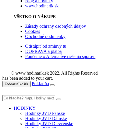
Blog a novinky
www.hodinarik.sk
VŠETKO O NÁKUPE
Zásady ochrany osobných údajov
Cookies
Obchodné podmienky
Odstúpiť od zmluvy tu
DOPRAVA a platba
Poučenie o Alternatíve riešenia sporov
© www.hodinarik.sk 2022. All Rights Reserved
has been added to your cart.
Pokladňa
Zobraziť košík
HODINKY
Hodinky JVD Pánske
Hodinky JVD Dámske
Hodinky JVD Dievčenské