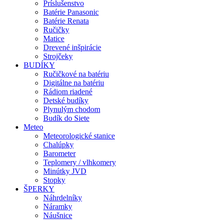
Príslušenstvo
Batérie Panasonic
Batérie Renata
Ručičky
Matice
Drevené inšpirácie
Strojčeky
BUDÍKY
Ručičkové na batériu
Digitálne na batériu
Rádiom riadené
Detské budíky
Plynulým chodom
Budík do Siete
Meteo
Meteorologické stanice
Chalúpky
Barometer
Teplomery / vlhkomery
Minútky JVD
Stopky
ŠPERKY
Náhrdelníky
Náramky
Náušnice