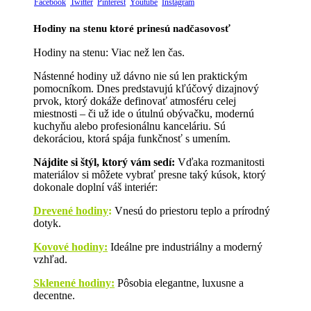
Facebook
Twitter
Pinterest
Youtube
Instagram
Hodiny na stenu ktoré prinesú nadčasovosť
Hodiny na stenu: Viac než len čas.
Nástenné hodiny už dávno nie sú len praktickým
pomocníkom. Dnes predstavujú kľúčový dizajnový
prvok, ktorý dokáže definovať atmosféru celej
miestnosti – či už ide o útulnú obývačku, modernú
kuchyňu alebo profesionálnu kanceláriu. Sú
dekoráciou, ktorá spája funkčnosť s umením.
Nájdite si štýl, ktorý vám sedí:
Vďaka rozmanitosti
materiálov si môžete vybrať presne taký kúsok, ktorý
dokonale doplní váš interiér:
Drevené hodiny
:
Vnesú do priestoru teplo a prírodný
dotyk.
Kovové hodiny:
Ideálne pre industriálny a moderný
vzhľad.
Sklenené hodiny:
Pôsobia elegantne, luxusne a
decentne.