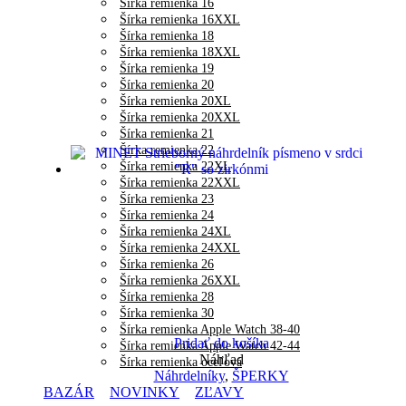
Šírka remienka 16
Šírka remienka 16XXL
Šírka remienka 18
Šírka remienka 18XXL
Šírka remienka 19
Šírka remienka 20
Šírka remienka 20XL
Šírka remienka 20XXL
Šírka remienka 21
Šírka remienka 22
Šírka remienka 22XL
Šírka remienka 22XXL
Šírka remienka 23
Šírka remienka 24
Šírka remienka 24XL
Šírka remienka 24XXL
Šírka remienka 26
Šírka remienka 26XXL
Šírka remienka 28
Šírka remienka 30
Šírka remienka Apple Watch 38-40
Pridať do košíka
Šírka remienka Apple Watch 42-44
Náhľad
Šírka remienka oceľová
Náhrdelníky
,
ŠPERKY
BAZÁR
NOVINKY
ZĽAVY