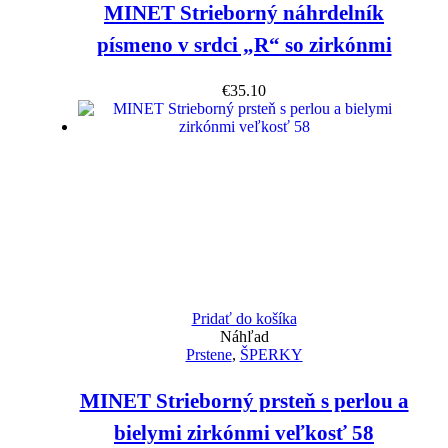
MINET Strieborný náhrdelník
písmeno v srdci „R“ so zirkónmi
€
35.10
Pridať do košíka
Náhľad
Prstene
,
ŠPERKY
MINET Strieborný prsteň s perlou a
bielymi zirkónmi veľkosť 58