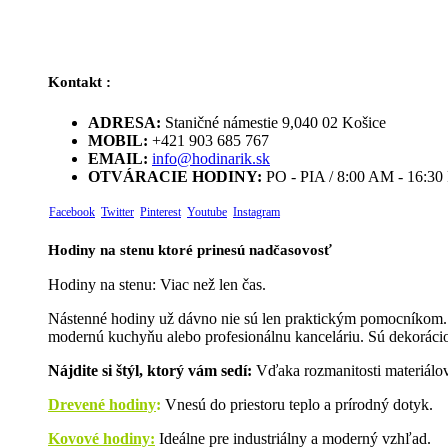
Kontakt :
ADRESA:
Staničné námestie 9,040 02 Košice
MOBIL:
+421 903 685 767
EMAIL:
info@hodinarik.sk
OTVÁRACIE HODINY:
PO - PIA / 8:00 AM - 16:3
Facebook
Twitter
Pinterest
Youtube
Instagram
Hodiny na stenu ktoré prinesú nadčasovosť
Hodiny na stenu: Viac než len čas.
Nástenné hodiny už dávno nie sú len praktickým pomocníkom. D
modernú kuchyňu alebo profesionálnu kanceláriu. Sú dekorácio
Nájdite si štýl, ktorý vám sedí:
Vďaka rozmanitosti materiálov 
Drevené hodiny
:
Vnesú do priestoru teplo a prírodný dotyk.
Kovové hodiny:
Ideálne pre industriálny a moderný vzhľad.