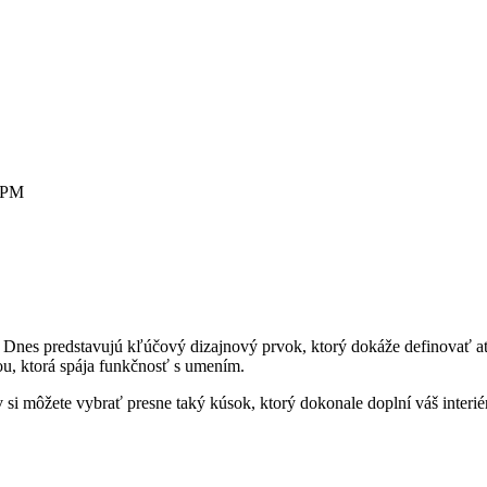
0 PM
nes predstavujú kľúčový dizajnový prvok, ktorý dokáže definovať atmo
u, ktorá spája funkčnosť s umením.
si môžete vybrať presne taký kúsok, ktorý dokonale doplní váš interié