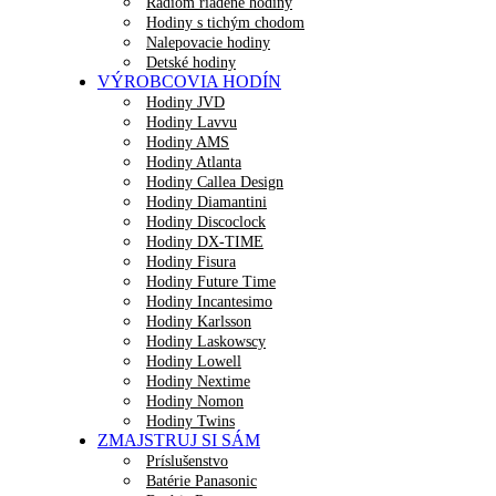
Rádiom riadené hodiny
Hodiny s tichým chodom
Nalepovacie hodiny
Detské hodiny
VÝROBCOVIA HODÍN
Hodiny JVD
Hodiny Lavvu
Hodiny AMS
Hodiny Atlanta
Hodiny Callea Design
Hodiny Diamantini
Hodiny Discoclock
Hodiny DX-TIME
Hodiny Fisura
Hodiny Future Time
Hodiny Incantesimo
Hodiny Karlsson
Hodiny Laskowscy
Hodiny Lowell
Hodiny Nextime
Hodiny Nomon
Hodiny Twins
ZMAJSTRUJ SI SÁM
Príslušenstvo
Batérie Panasonic