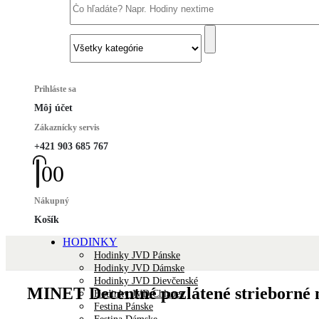
Prihláste sa
Môj účet
Zákaznícky servis
+421 903 685 767
0
0
Nákupný
Košík
HODINKY
Hodinky JVD Pánske
Hodinky JVD Dámske
Hodinky JVD Dievčenské
MINET Decentné pozlátené strieborné 
Hodinky JVD Chlapec
Festina Pánske