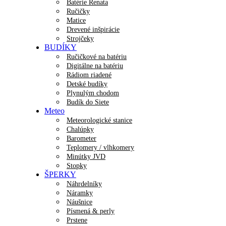
Batérie Renata
Ručičky
Matice
Drevené inšpirácie
Strojčeky
BUDÍKY
Ručičkové na batériu
Digitálne na batériu
Rádiom riadené
Detské budíky
Plynulým chodom
Budík do Siete
Meteo
Meteorologické stanice
Chalúpky
Barometer
Teplomery / vlhkomery
Minútky JVD
Stopky
ŠPERKY
Náhrdelníky
Náramky
Náušnice
Písmená & perly
Prstene