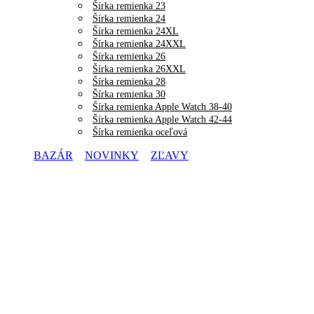
Šírka remienka 23
Šírka remienka 24
Šírka remienka 24XL
Šírka remienka 24XXL
Šírka remienka 26
Šírka remienka 26XXL
Šírka remienka 28
Šírka remienka 30
Šírka remienka Apple Watch 38-40
Šírka remienka Apple Watch 42-44
Šírka remienka oceľová
BAZÁR
NOVINKY
ZĽAVY