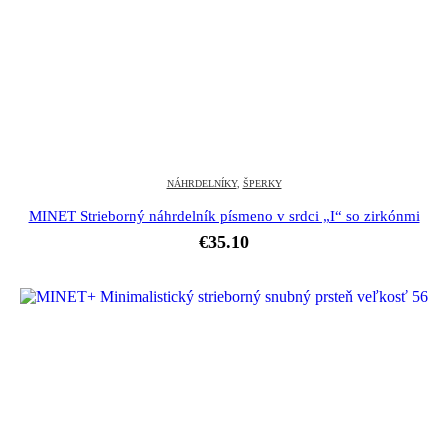
NÁHRDELNÍKY
,
ŠPERKY
MINET Strieborný náhrdelník písmeno v srdci „I“ so zirkónmi
€
35.10