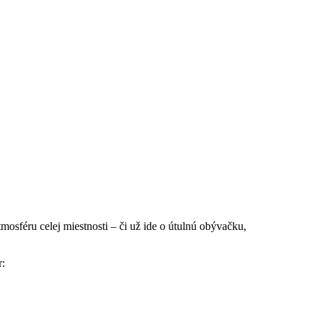
sféru celej miestnosti – či už ide o útulnú obývačku,
r: