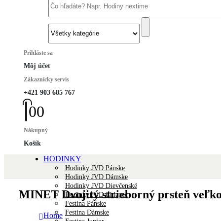
Prihláste sa
Môj účet
Zákaznícky servis
+421 903 685 767
0
0
Nákupný
Košík
HODINKY
Hodinky JVD Pánske
Hodinky JVD Dámske
Hodinky JVD Dievčenské
MINET Dvojitý strieborný prsteň veľko
Hodinky JVD Chlapec
Festina Pánske
Festina Dámske
Home