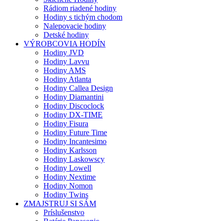
Rádiom riadené hodiny
Hodiny s tichým chodom
Nalepovacie hodiny
Detské hodiny
VÝROBCOVIA HODÍN
Hodiny JVD
Hodiny Lavvu
Hodiny AMS
Hodiny Atlanta
Hodiny Callea Design
Hodiny Diamantini
Hodiny Discoclock
Hodiny DX-TIME
Hodiny Fisura
Hodiny Future Time
Hodiny Incantesimo
Hodiny Karlsson
Hodiny Laskowscy
Hodiny Lowell
Hodiny Nextime
Hodiny Nomon
Hodiny Twins
ZMAJSTRUJ SI SÁM
Príslušenstvo