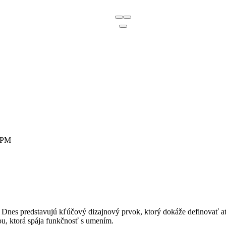
0 PM
nes predstavujú kľúčový dizajnový prvok, ktorý dokáže definovať atmo
u, ktorá spája funkčnosť s umením.