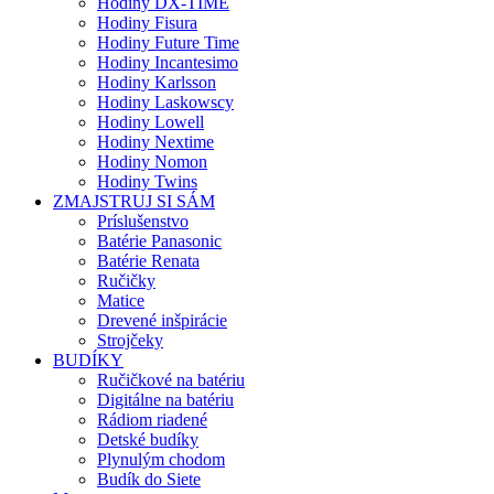
Hodiny DX-TIME
Hodiny Fisura
Hodiny Future Time
Hodiny Incantesimo
Hodiny Karlsson
Hodiny Laskowscy
Hodiny Lowell
Hodiny Nextime
Hodiny Nomon
Hodiny Twins
ZMAJSTRUJ SI SÁM
Príslušenstvo
Batérie Panasonic
Batérie Renata
Ručičky
Matice
Drevené inšpirácie
Strojčeky
BUDÍKY
Ručičkové na batériu
Digitálne na batériu
Rádiom riadené
Detské budíky
Plynulým chodom
Budík do Siete