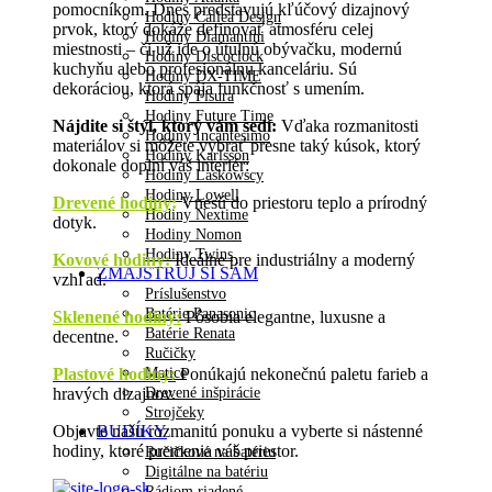
pomocníkom. Dnes predstavujú kľúčový dizajnový
Hodiny Callea Design
prvok, ktorý dokáže definovať atmosféru celej
Hodiny Diamantini
miestnosti – či už ide o útulnú obývačku, modernú
Hodiny Discoclock
kuchyňu alebo profesionálnu kanceláriu. Sú
Hodiny DX-TIME
dekoráciou, ktorá spája funkčnosť s umením.
Hodiny Fisura
Hodiny Future Time
Nájdite si štýl, ktorý vám sedí:
Vďaka rozmanitosti
Hodiny Incantesimo
materiálov si môžete vybrať presne taký kúsok, ktorý
Hodiny Karlsson
dokonale doplní váš interiér:
Hodiny Laskowscy
Hodiny Lowell
Drevené hodiny
:
Vnesú do priestoru teplo a prírodný
Hodiny Nextime
dotyk.
Hodiny Nomon
Hodiny Twins
Kovové hodiny:
Ideálne pre industriálny a moderný
ZMAJSTRUJ SI SÁM
vzhľad.
Príslušenstvo
Batérie Panasonic
Sklenené hodiny:
Pôsobia elegantne, luxusne a
Batérie Renata
decentne.
Ručičky
Plastové hodiny:
Ponúkajú nekonečnú paletu farieb a
Matice
hravých dizajnov.
Drevené inšpirácie
Strojčeky
Objavte našu rozmanitú ponuku a vyberte si nástenné
BUDÍKY
hodiny, ktoré premenia váš priestor.
Ručičkové na batériu
Digitálne na batériu
Rádiom riadené