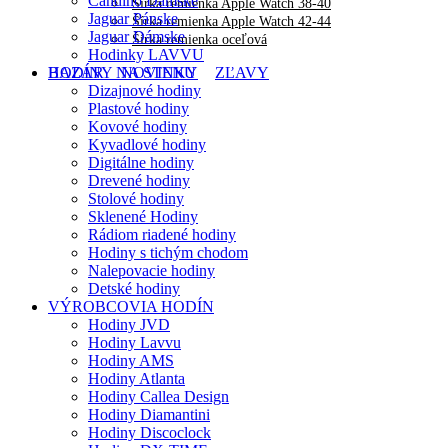
Candino Dámske
Šírka remienka Apple Watch 38-40
Jaguar Pánske
Šírka remienka Apple Watch 42-44
Jaguar Dámske
Šírka remienka oceľová
Hodinky LAVVU
HODINY NA STENU
BAZÁR
NOVINKY
ZĽAVY
Dizajnové hodiny
Plastové hodiny
Kovové hodiny
Kyvadlové hodiny
Digitálne hodiny
Drevené hodiny
Stolové hodiny
Sklenené Hodiny
Rádiom riadené hodiny
Hodiny s tichým chodom
Nalepovacie hodiny
Detské hodiny
VÝROBCOVIA HODÍN
Hodiny JVD
Hodiny Lavvu
Hodiny AMS
Hodiny Atlanta
Hodiny Callea Design
Hodiny Diamantini
Hodiny Discoclock