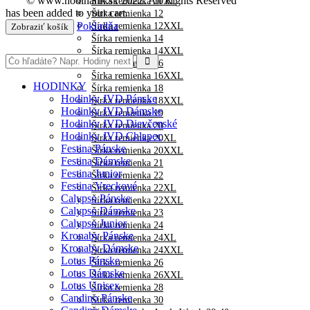
© www.hodinarik.sk 2022. All Rights Reserved
Šírka remienka 10XL
has been added to your cart.
Šírka remienka 12
Pokladňa
Šírka remienka 12XXL
Zobraziť košík
Šírka remienka 14
Šírka remienka 14XXL
Šírka remienka 16
Šírka remienka 16XXL
HODINKY
Šírka remienka 18
Hodinky JVD Pánske
Šírka remienka 18XXL
Hodinky JVD Dámske
Šírka remienka 19
Hodinky JVD Dievčenské
Šírka remienka 20
Hodinky JVD Chlapec
Šírka remienka 20XL
Festina Pánske
Šírka remienka 20XXL
Festina Dámske
Šírka remienka 21
Festina Junior
Šírka remienka 22
Festina Vreckové
Šírka remienka 22XL
Calypso Pánske
Šírka remienka 22XXL
Calypso Dámske
Šírka remienka 23
Calypso Junior
Šírka remienka 24
Kronaby Pánske
Šírka remienka 24XL
Kronaby Dámske
Šírka remienka 24XXL
Lotus Pánske
Šírka remienka 26
Lotus Dámske
Šírka remienka 26XXL
Lotus Unisex
Šírka remienka 28
Candino Pánske
Šírka remienka 30