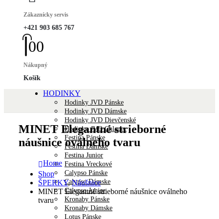
Zákaznícky servis
+421 903 685 767
0
0
Nákupný
Košík
HODINKY
Hodinky JVD Pánske
Hodinky JVD Dámske
Hodinky JVD Dievčenské
MINET Elegantné strieborné
Hodinky JVD Chlapec
Festina Pánske
náušnice oválneho tvaru
Festina Dámske
Festina Junior
Home
Festina Vreckové
Calypso Pánske
Shop
Calypso Dámske
ŠPERKY
,
Náušnice
Calypso Junior
MINET Elegantné strieborné náušnice oválneho
Kronaby Pánske
tvaru
Kronaby Dámske
Lotus Pánske