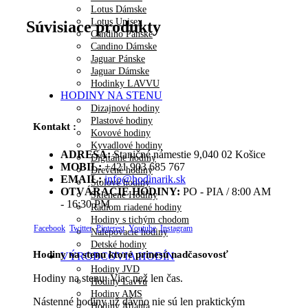
Lotus Dámske
Lotus Unisex
Súvisiace produkty
Candino Pánske
Candino Dámske
Jaguar Pánske
Jaguar Dámske
Hodinky LAVVU
HODINY NA STENU
Dizajnové hodiny
Plastové hodiny
Kontakt :
Kovové hodiny
Kyvadlové hodiny
ADRESA:
Staničné námestie 9,040 02 Košice
Digitálne hodiny
MOBIL:
+421 903 685 767
Drevené hodiny
EMAIL:
info@hodinarik.sk
Stolové hodiny
OTVÁRACIE HODINY:
PO - PIA / 8:00 AM
Sklenené Hodiny
- 16:30 PM
Rádiom riadené hodiny
Hodiny s tichým chodom
Facebook
Twitter
Pinterest
Youtube
Instagram
Nalepovacie hodiny
Detské hodiny
Hodiny na stenu ktoré prinesú nadčasovosť
VÝROBCOVIA HODÍN
Hodiny JVD
Hodiny na stenu: Viac než len čas.
Hodiny Lavvu
Hodiny AMS
Nástenné hodiny už dávno nie sú len praktickým
Hodiny Atlanta