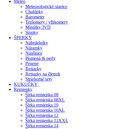
Meteo
Meteorologické stanice
Chalúpky
Barometer
Teplomery / vlhkomery
Minútky JVD
Stopky
ŠPERKY
Náhrdelníky
Náramky
Náušnice
Písmená & perly
Prstene
Retiazky
Retiazky na členok
Strieborné sety
KUKUČKY
Remienky
Šírka remienka 08
Šírka remienka 08XL
Šírka remienka 10
Šírka remienka 10XL
Šírka remienka 12
Šírka remienka 12XXL
Šírka remienka 14