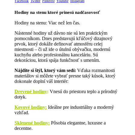
Facebook
Twitter
Pinterest
Youtube
Instagram
Hodiny na stenu ktoré prinesú nadčasovosť
Hodiny na stenu: Viac než len čas.
Nástenné hodiny už dávno nie sú len praktickým
pomocníkom. Dnes predstavujú kľúčový dizajnový
prvok, ktorý dokáže definovať atmosféru celej
miestnosti – či už ide o útulnú obývačku, modernú
kuchyňu alebo profesionálnu kanceláriu. Sú
dekoráciou, ktorá spája funkčnosť s umením.
Nájdite si štýl, ktorý vám sedí:
Vďaka rozmanitosti
materiálov si môžete vybrať presne taký kúsok, ktorý
dokonale doplní váš interiér:
Drevené hodiny
:
Vnesú do priestoru teplo a prírodný
dotyk.
Kovové hodiny:
Ideálne pre industriálny a moderný
vzhľad.
Sklenené hodiny:
Pôsobia elegantne, luxusne a
decentne.