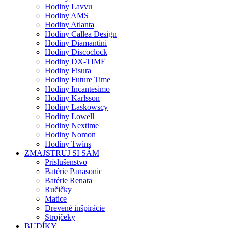
Hodiny Lavvu
Hodiny AMS
Hodiny Atlanta
Hodiny Callea Design
Hodiny Diamantini
Hodiny Discoclock
Hodiny DX-TIME
Hodiny Fisura
Hodiny Future Time
Hodiny Incantesimo
Hodiny Karlsson
Hodiny Laskowscy
Hodiny Lowell
Hodiny Nextime
Hodiny Nomon
Hodiny Twins
ZMAJSTRUJ SI SÁM
Príslušenstvo
Batérie Panasonic
Batérie Renata
Ručičky
Matice
Drevené inšpirácie
Strojčeky
BUDÍKY