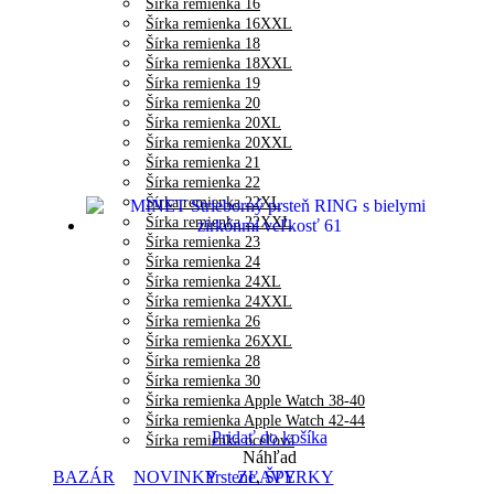
Šírka remienka 16
Šírka remienka 16XXL
Šírka remienka 18
Šírka remienka 18XXL
Šírka remienka 19
Šírka remienka 20
Šírka remienka 20XL
Šírka remienka 20XXL
Šírka remienka 21
Šírka remienka 22
Šírka remienka 22XL
Šírka remienka 22XXL
Šírka remienka 23
Šírka remienka 24
Šírka remienka 24XL
Šírka remienka 24XXL
Šírka remienka 26
Šírka remienka 26XXL
Šírka remienka 28
Šírka remienka 30
Šírka remienka Apple Watch 38-40
Šírka remienka Apple Watch 42-44
Pridať do košíka
Šírka remienka oceľová
Náhľad
BAZÁR
NOVINKY
ZĽAVY
Prstene
,
ŠPERKY