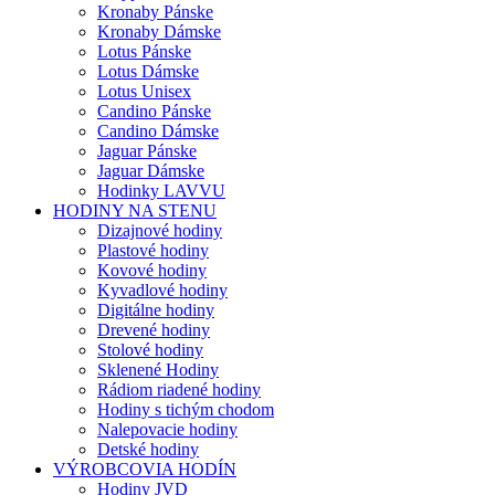
Kronaby Pánske
Kronaby Dámske
Lotus Pánske
Lotus Dámske
Lotus Unisex
Candino Pánske
Candino Dámske
Jaguar Pánske
Jaguar Dámske
Hodinky LAVVU
HODINY NA STENU
Dizajnové hodiny
Plastové hodiny
Kovové hodiny
Kyvadlové hodiny
Digitálne hodiny
Drevené hodiny
Stolové hodiny
Sklenené Hodiny
Rádiom riadené hodiny
Hodiny s tichým chodom
Nalepovacie hodiny
Detské hodiny
VÝROBCOVIA HODÍN
Hodiny JVD