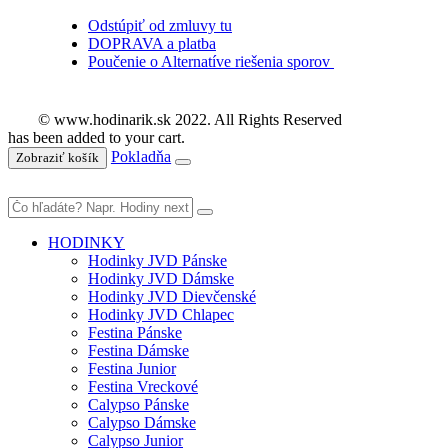
Odstúpiť od zmluvy tu
DOPRAVA a platba
Poučenie o Alternatíve riešenia sporov
© www.hodinarik.sk 2022. All Rights Reserved
has been added to your cart.
Pokladňa
Zobraziť košík
HODINKY
Hodinky JVD Pánske
Hodinky JVD Dámske
Hodinky JVD Dievčenské
Hodinky JVD Chlapec
Festina Pánske
Festina Dámske
Festina Junior
Festina Vreckové
Calypso Pánske
Calypso Dámske
Calypso Junior