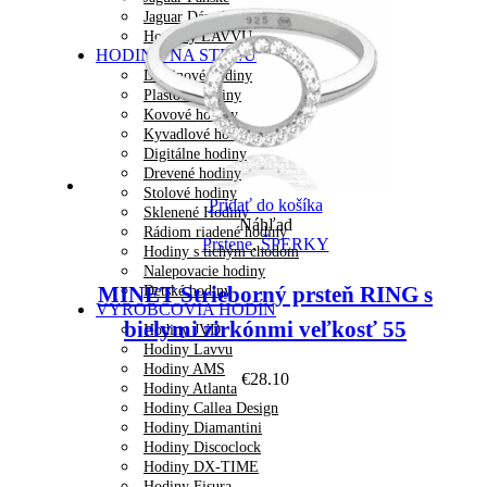
Jaguar Dámske
Hodinky LAVVU
HODINY NA STENU
Dizajnové hodiny
Plastové hodiny
Kovové hodiny
Kyvadlové hodiny
Digitálne hodiny
Drevené hodiny
Stolové hodiny
Pridať do košíka
Sklenené Hodiny
Náhľad
Rádiom riadené hodiny
Prstene
,
ŠPERKY
Hodiny s tichým chodom
Nalepovacie hodiny
MINET Strieborný prsteň RING s
Detské hodiny
VÝROBCOVIA HODÍN
bielymi zirkónmi veľkosť 55
Hodiny JVD
Hodiny Lavvu
Hodiny AMS
€
28.10
Hodiny Atlanta
Hodiny Callea Design
Hodiny Diamantini
Hodiny Discoclock
Hodiny DX-TIME
Hodiny Fisura