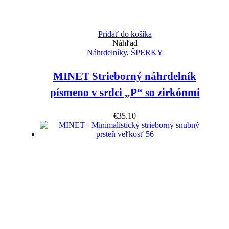
Pridať do košíka
Náhľad
Náhrdelníky
,
ŠPERKY
MINET Strieborný náhrdelník
písmeno v srdci „P“ so zirkónmi
€
35.10