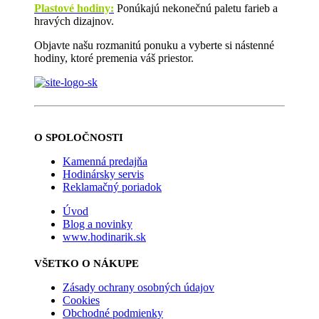
Plastové hodiny:
Ponúkajú nekonečnú paletu farieb a
hravých dizajnov.
Objavte našu rozmanitú ponuku a vyberte si nástenné
hodiny, ktoré premenia váš priestor.
O SPOLOČNOSTI
Kamenná predajňa
Hodinársky servis
Reklamačný poriadok
Úvod
Blog a novinky
www.hodinarik.sk
VŠETKO O NÁKUPE
Zásady ochrany osobných údajov
Cookies
Obchodné podmienky