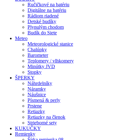
Ručičkové na batériu
Digitálne na batériu
Rádiom riadené
Detské budíky
Plynulým chodom
Budík do Siete
Meteo
Meteorologické stanice
Chalúpky
Barometer
Teplomery / vlhkomery
Minútky JVD
Stopky
ŠPERKY
Náhrdelníky
Náramky
Náušnice
Písmená & perly
Prstene
Retiazky
Retiazky na členok
Strieborné sety
KUKUČKY
Remienky
Šírka remienka 08