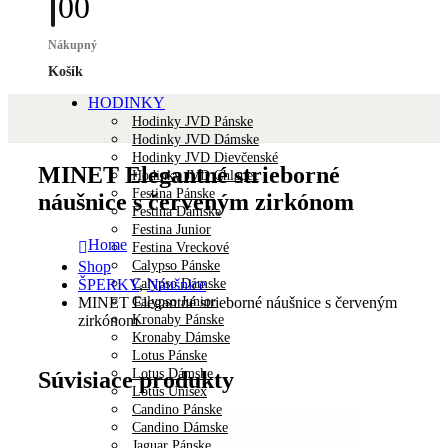
0
0
Nákupný
Košík
HODINKY
Hodinky JVD Pánske
Hodinky JVD Dámske
Hodinky JVD Dievčenské
MINET Elegantné strieborné
Hodinky JVD Chlapec
Festina Pánske
náušnice s červeným zirkónom
Festina Dámske
Festina Junior
Home
Festina Vreckové
Calypso Pánske
Shop
Calypso Dámske
ŠPERKY
,
Náušnice
Calypso Junior
MINET Elegantné strieborné náušnice s červeným
Kronaby Pánske
zirkónom
Kronaby Dámske
Lotus Pánske
Lotus Dámske
Súvisiace produkty
Lotus Unisex
Candino Pánske
Candino Dámske
Jaguar Pánske