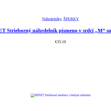
Náhľad
Náhrdelníky
,
ŠPERKY
T Strieborný náhrdelník písmeno v srdci „M“ so
€
35.10