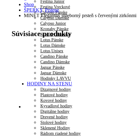
Festina Junior
Shop
Festina Vreckové
ŠPERKY
,
Prstene
Calypso Pánske
MINET Elegantný strieborný prsteň s červenými zirkónmi
Calypso Dámske
Calypso Junior
Kronaby Pánske
Súvisiace produkty
Kronaby Dámske
Lotus Pánske
Lotus Dámske
Lotus Unisex
Candino Pánske
Candino Dámske
Jaguar Pánske
Jaguar Dámske
Hodinky LAVVU
HODINY NA STENU
Dizajnové hodiny
Plastové hodiny
Kovové hodiny
Kyvadlové hodiny
Digitálne hodiny
Drevené hodiny
Stolové hodiny
Sklenené Hodiny
Rádiom riadené hodiny