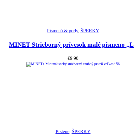
Náhľad
Písmená & perly
,
ŠPERKY
MINET Strieborný prívesok malé písmeno „L
€
9.90
Náhľad
Prstene
,
ŠPERKY