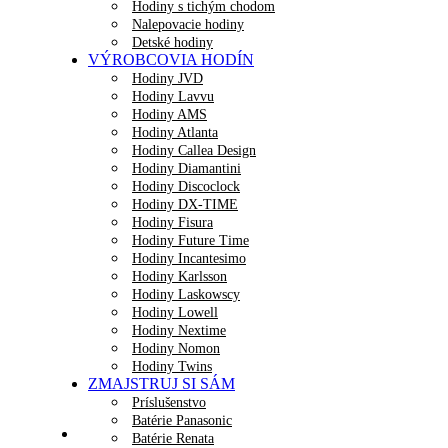
Hodiny s tichým chodom
Nalepovacie hodiny
Detské hodiny
VÝROBCOVIA HODÍN
Hodiny JVD
Hodiny Lavvu
Hodiny AMS
Hodiny Atlanta
Hodiny Callea Design
Hodiny Diamantini
Hodiny Discoclock
Hodiny DX-TIME
Hodiny Fisura
Hodiny Future Time
Hodiny Incantesimo
Hodiny Karlsson
Hodiny Laskowscy
Hodiny Lowell
Hodiny Nextime
Hodiny Nomon
Hodiny Twins
ZMAJSTRUJ SI SÁM
Príslušenstvo
Batérie Panasonic
Batérie Renata