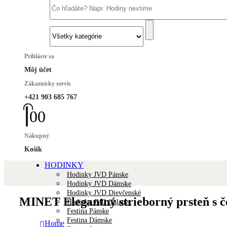
Prihláste sa
Môj účet
Zákaznícky servis
+421 903 685 767
0
0
Nákupný
Košík
HODINKY
Hodinky JVD Pánske
Hodinky JVD Dámske
Hodinky JVD Dievčenské
MINET Elegantný strieborný prsteň s 
Hodinky JVD Chlapec
Festina Pánske
Festina Dámske
Home