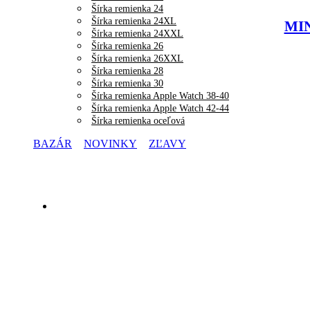
Šírka remienka 24
Šírka remienka 24XL
MIN
Šírka remienka 24XXL
Šírka remienka 26
Šírka remienka 26XXL
Šírka remienka 28
Šírka remienka 30
Šírka remienka Apple Watch 38-40
Šírka remienka Apple Watch 42-44
Šírka remienka oceľová
BAZÁR
NOVINKY
ZĽAVY