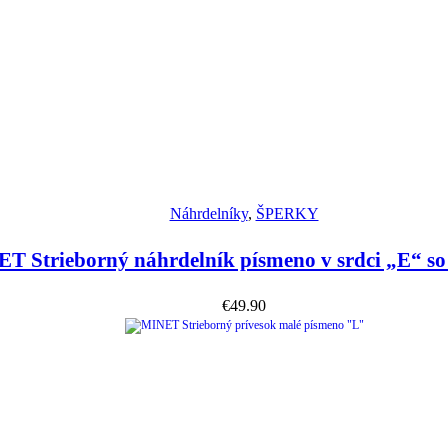
Náhľad
Náhrdelníky
,
ŠPERKY
T Strieborný náhrdelník písmeno v srdci „E“ so
€
49.90