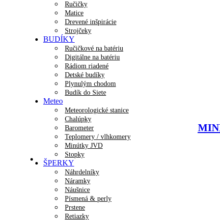
Ručičky
Matice
Drevené inšpirácie
Strojčeky
BUDÍKY
Ručičkové na batériu
Digitálne na batériu
Rádiom riadené
Detské budíky
Plynulým chodom
Budík do Siete
Meteo
Meteorologické stanice
Chalúpky
MINE
Barometer
Teplomery / vlhkomery
Minútky JVD
Stopky
ŠPERKY
Náhrdelníky
Náramky
Náušnice
Písmená & perly
Prstene
Retiazky