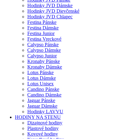
Hodinky JVD Dámske
Hodinky JVD Dievčenské
Hodinky JVD Chlapec
Festina Pánske
Festina Dámske
Festina Junior
Festina Vreckové
Calypso Pánske
Calypso Dámske
Calypso Junior
Kronaby Pánske
Kronaby Dámske
Lotus Pánske
Lotus Dámske
Lotus Unisex
Candino Pánske
Candino Dámske
Jaguar Pánske
Jaguar Dámske
Hodinky LAVVU
HODINY NA STENU
Dizajnové hodiny
Plastové hodiny
Kovové hodiny