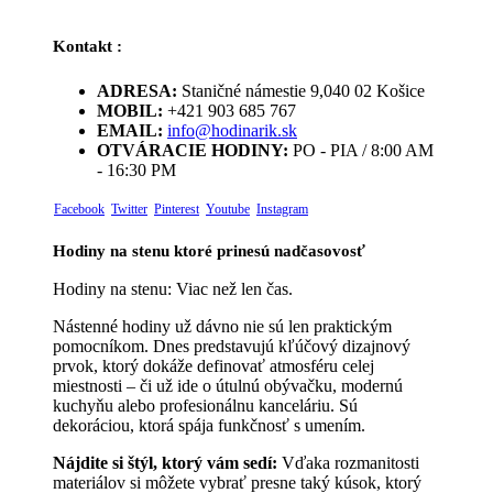
Kontakt :
ADRESA:
Staničné námestie 9,040 02 Košice
MOBIL:
+421 903 685 767
EMAIL:
info@hodinarik.sk
OTVÁRACIE HODINY:
PO - PIA / 8:00 AM
- 16:30 PM
Facebook
Twitter
Pinterest
Youtube
Instagram
Hodiny na stenu ktoré prinesú nadčasovosť
Hodiny na stenu: Viac než len čas.
Nástenné hodiny už dávno nie sú len praktickým
pomocníkom. Dnes predstavujú kľúčový dizajnový
prvok, ktorý dokáže definovať atmosféru celej
miestnosti – či už ide o útulnú obývačku, modernú
kuchyňu alebo profesionálnu kanceláriu. Sú
dekoráciou, ktorá spája funkčnosť s umením.
Nájdite si štýl, ktorý vám sedí:
Vďaka rozmanitosti
materiálov si môžete vybrať presne taký kúsok, ktorý