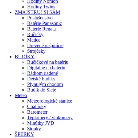
Hodiny Nomon
Hodiny Twins
ZMAJSTRUJ SI SÁM
Príslušenstvo
Batérie Panasonic
Batérie Renata
Ručičky
Matice
Drevené inšpirácie
Strojčeky
BUDÍKY
Ručičkové na batériu
Digitálne na batériu
Rádiom riadené
Detské budíky
Plynulým chodom
Budík do Siete
Meteo
Meteorologické stanice
Chalúpky
Barometer
Teplomery / vlhkomery
Minútky JVD
Stopky
ŠPERKY