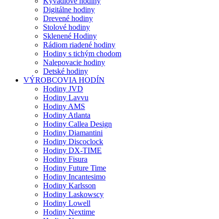
Kyvadlové hodiny
Digitálne hodiny
Drevené hodiny
Stolové hodiny
Sklenené Hodiny
Rádiom riadené hodiny
Hodiny s tichým chodom
Nalepovacie hodiny
Detské hodiny
VÝROBCOVIA HODÍN
Hodiny JVD
Hodiny Lavvu
Hodiny AMS
Hodiny Atlanta
Hodiny Callea Design
Hodiny Diamantini
Hodiny Discoclock
Hodiny DX-TIME
Hodiny Fisura
Hodiny Future Time
Hodiny Incantesimo
Hodiny Karlsson
Hodiny Laskowscy
Hodiny Lowell
Hodiny Nextime