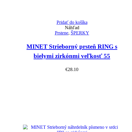
Pridať do košíka
Náhľad
Prstene
,
ŠPERKY
MINET Strieborný prsteň RING s
bielymi zirkónmi veľkosť 55
€
28.10