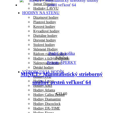
Jaguar Dámske
Hodinky LAVVU
HODINY NA STENU
Dizajnové hodiny
Plastové hodiny
Kovové hodiny
Kyvadlové hodiny
Digitálne hodiny
Drevené hodiny
Stolové hodiny
Sklenené Hodiny
Pridať do košíka
Rádiom riadené hodiny
Náhľad
Hodiny s tichým chodom
Prstene
,
ŠPERKY
Nalepovacie hodiny
Detské hodiny
VÝROBCOVIA HODÍN
MINET+ Minimalistický strieborný
Hodiny JVD
Hodiny Lavvu
snubný prsteň veľkosť 64
Hodiny AMS
Hodiny Atlanta
€
33.60
Hodiny Callea Design
Hodiny Diamantini
Hodiny Discoclock
Hodiny DX-TIME
Hodiny Fisura