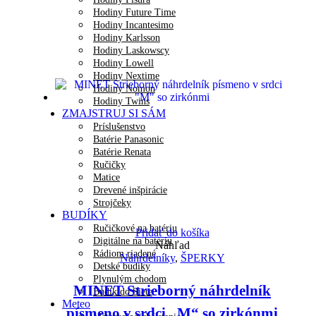
Hodiny Future Time
Hodiny Incantesimo
Hodiny Karlsson
Hodiny Laskowscy
Hodiny Lowell
Hodiny Nextime
Hodiny Nomon
Hodiny Twins
ZMAJSTRUJ SI SÁM
Príslušenstvo
Batérie Panasonic
Batérie Renata
Ručičky
Matice
Drevené inšpirácie
Strojčeky
BUDÍKY
Ručičkové na batériu
Pridať do košíka
Digitálne na batériu
Náhľad
Rádiom riadené
Náhrdelníky
,
ŠPERKY
Detské budíky
Plynulým chodom
MINET Strieborný náhrdelník
Budík do Siete
Meteo
písmeno v srdci „M“ so zirkónmi