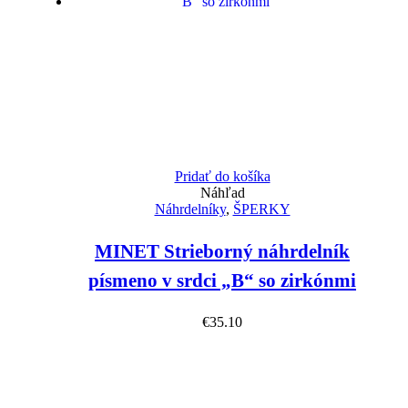
Pridať do košíka
Náhľad
Náhrdelníky
,
ŠPERKY
MINET Strieborný náhrdelník
písmeno v srdci „B“ so zirkónmi
€
35.10