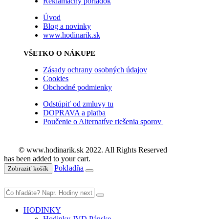
Reklamačný poriadok
Úvod
Blog a novinky
www.hodinarik.sk
VŠETKO O NÁKUPE
Zásady ochrany osobných údajov
Cookies
Obchodné podmienky
Odstúpiť od zmluvy tu
DOPRAVA a platba
Poučenie o Alternatíve riešenia sporov
© www.hodinarik.sk 2022. All Rights Reserved
has been added to your cart.
Pokladňa
Zobraziť košík
HODINKY
Hodinky JVD Pánske