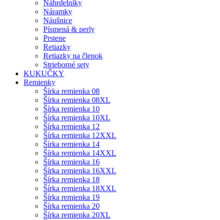
Náhrdelníky
Náramky
Náušnice
Písmená & perly
Prstene
Retiazky
Retiazky na členok
Strieborné sety
KUKUČKY
Remienky
Šírka remienka 08
Šírka remienka 08XL
Šírka remienka 10
Šírka remienka 10XL
Šírka remienka 12
Šírka remienka 12XXL
Šírka remienka 14
Šírka remienka 14XXL
Šírka remienka 16
Šírka remienka 16XXL
Šírka remienka 18
Šírka remienka 18XXL
Šírka remienka 19
Šírka remienka 20
Šírka remienka 20XL