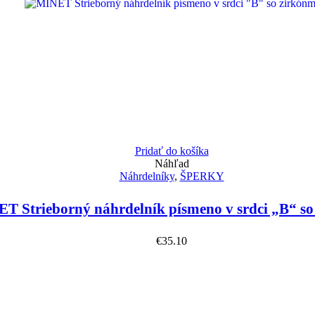
Pridať do košíka
Náhľad
Náhrdelníky
,
ŠPERKY
T Strieborný náhrdelník písmeno v srdci „B“ so
€
35.10