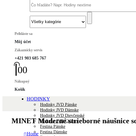
Prihláste sa
Môj účet
Zákaznícky servis
+421 903 685 767
0
0
Nákupný
Košík
HODINKY
Hodinky JVD Pánske
Hodinky JVD Dámske
Hodinky JVD Dievčenské
MINET Moderné strieborné náušnice s
Hodinky JVD Chlapec
Festina Pánske
Festina Dámske
Home