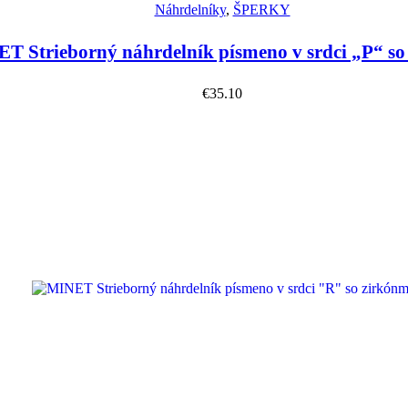
Náhrdelníky
,
ŠPERKY
T Strieborný náhrdelník písmeno v srdci „P“ so
€
35.10