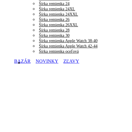
Šírka remienka 24
Šírka remienka 24XL
Šírka remienka 24XXL
Šírka remienka 26
Šírka remienka 26XXL
Šírka remienka 28
Šírka remienka 30
Šírka remienka Apple Watch 38-40
Šírka remienka Apple Watch 42-44
Šírka remienka oceľová
BAZÁR
NOVINKY
ZĽAVY