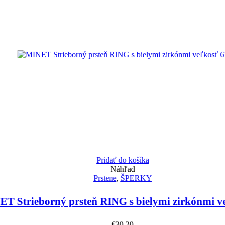
Pridať do košíka
Náhľad
Prstene
,
ŠPERKY
T Strieborný prsteň RING s bielymi zirkónmi v
€
30.20