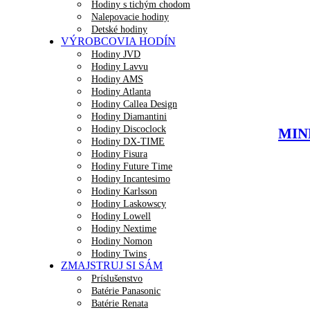
Hodiny s tichým chodom
Nalepovacie hodiny
Detské hodiny
VÝROBCOVIA HODÍN
Hodiny JVD
Hodiny Lavvu
Hodiny AMS
Hodiny Atlanta
Hodiny Callea Design
Hodiny Diamantini
Hodiny Discoclock
MINE
Hodiny DX-TIME
Hodiny Fisura
Hodiny Future Time
Hodiny Incantesimo
Hodiny Karlsson
Hodiny Laskowscy
Hodiny Lowell
Hodiny Nextime
Hodiny Nomon
Hodiny Twins
ZMAJSTRUJ SI SÁM
Príslušenstvo
Batérie Panasonic
Batérie Renata