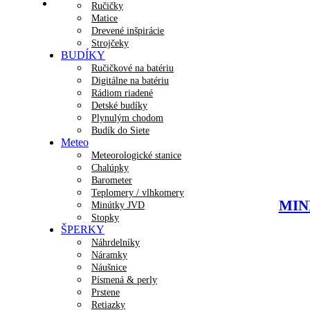
Ručičky
Matice
Drevené inšpirácie
Strojčeky
BUDÍKY
Ručičkové na batériu
Digitálne na batériu
Rádiom riadené
Detské budíky
Plynulým chodom
Budík do Siete
Meteo
Meteorologické stanice
Chalúpky
Barometer
Teplomery / vlhkomery
MINE
Minútky JVD
Stopky
ŠPERKY
Náhrdelníky
Náramky
Náušnice
Písmená & perly
Prstene
Retiazky