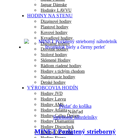
Jaguar Dámske
Hodinky LAVVU
HODINY NA STENU
Dizajnové hodiny
Plastové hodiny
Kovové hodiny
Kyvadlové hodiny
Digitálne hodiny
Drevené hodiny
Stolové hodiny
Sklenené Hodiny
Rádiom riadené hodiny
Hodiny s tichým chodom
Nalepovacie hodiny
Detské hodiny
VÝROBCOVIA HODÍN
Hodiny JVD
Hodiny Lavvu
Hodiny AMS
Pridať do košíka
Hodiny Atlanta
Náhľad
Hodiny Callea Design
Strieborné náhrdelníky
Hodiny Diamantini
Hodiny Discoclock
MINET Pozlátený strieborný
Hodiny DX-TIME
Hodiny Fisura