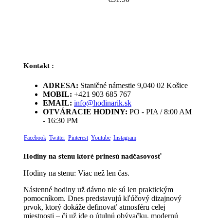
Kontakt :
ADRESA:
Staničné námestie 9,040 02 Košice
MOBIL:
+421 903 685 767
EMAIL:
info@hodinarik.sk
OTVÁRACIE HODINY:
PO - PIA / 8:00 AM
- 16:30 PM
Facebook
Twitter
Pinterest
Youtube
Instagram
Hodiny na stenu ktoré prinesú nadčasovosť
Hodiny na stenu: Viac než len čas.
Nástenné hodiny už dávno nie sú len praktickým
pomocníkom. Dnes predstavujú kľúčový dizajnový
prvok, ktorý dokáže definovať atmosféru celej
miestnosti – či už ide o útulnú obývačku, modernú