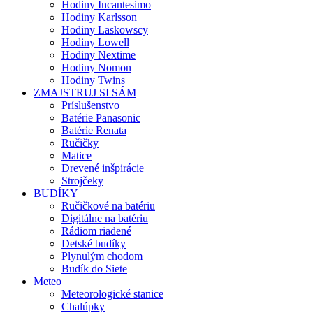
Hodiny Incantesimo
Hodiny Karlsson
Hodiny Laskowscy
Hodiny Lowell
Hodiny Nextime
Hodiny Nomon
Hodiny Twins
ZMAJSTRUJ SI SÁM
Príslušenstvo
Batérie Panasonic
Batérie Renata
Ručičky
Matice
Drevené inšpirácie
Strojčeky
BUDÍKY
Ručičkové na batériu
Digitálne na batériu
Rádiom riadené
Detské budíky
Plynulým chodom
Budík do Siete
Meteo
Meteorologické stanice
Chalúpky