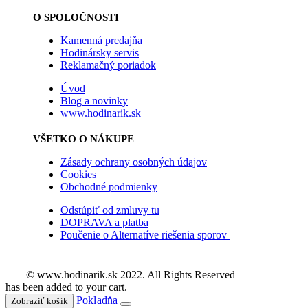
O SPOLOČNOSTI
Kamenná predajňa
Hodinársky servis
Reklamačný poriadok
Úvod
Blog a novinky
www.hodinarik.sk
VŠETKO O NÁKUPE
Zásady ochrany osobných údajov
Cookies
Obchodné podmienky
Odstúpiť od zmluvy tu
DOPRAVA a platba
Poučenie o Alternatíve riešenia sporov
© www.hodinarik.sk 2022. All Rights Reserved
has been added to your cart.
Pokladňa
Zobraziť košík