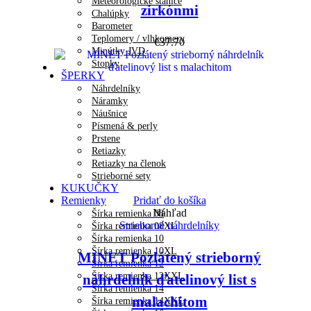
Meteorologické stanice
zirkónmi
Chalúpky
Barometer
Teplomery / vlhkomery
€
37.70
Minútky JVD
Stopky
ŠPERKY
Náhrdelníky
Náramky
Náušnice
Písmená & perly
Prstene
Retiazky
Retiazky na členok
Strieborné sety
KUKUČKY
Remienky
Pridať do košíka
Náhľad
Šírka remienka 08
Strieborné náhrdelníky
Šírka remienka 08XL
Šírka remienka 10
Šírka remienka 10XL
MINET Pozlátený strieborný
Šírka remienka 12
Šírka remienka 12XXL
náhrdelník ďatelinový list s
Šírka remienka 14
malachitom
Šírka remienka 14XXL