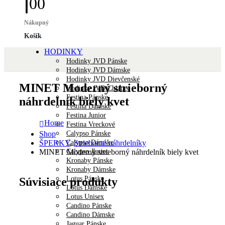
0
0
Nákupný
Košík
HODINKY
Hodinky JVD Pánske
Hodinky JVD Dámske
Hodinky JVD Dievčenské
MINET Moderný strieborný
Hodinky JVD Chlapec
Festina Pánske
náhrdelník biely kvet
Festina Dámske
Festina Junior
Home
Festina Vreckové
Calypso Pánske
Shop
Calypso Dámske
ŠPERKY
,
Strieborné náhrdelníky
Calypso Junior
MINET Moderný strieborný náhrdelník biely kvet
Kronaby Pánske
Kronaby Dámske
Lotus Pánske
Súvisiace produkty
Lotus Dámske
Lotus Unisex
Candino Pánske
Candino Dámske
Jaguar Pánske