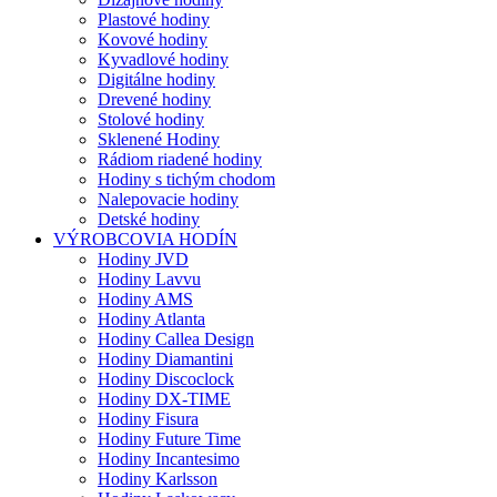
Plastové hodiny
Kovové hodiny
Kyvadlové hodiny
Digitálne hodiny
Drevené hodiny
Stolové hodiny
Sklenené Hodiny
Rádiom riadené hodiny
Hodiny s tichým chodom
Nalepovacie hodiny
Detské hodiny
VÝROBCOVIA HODÍN
Hodiny JVD
Hodiny Lavvu
Hodiny AMS
Hodiny Atlanta
Hodiny Callea Design
Hodiny Diamantini
Hodiny Discoclock
Hodiny DX-TIME
Hodiny Fisura
Hodiny Future Time
Hodiny Incantesimo
Hodiny Karlsson