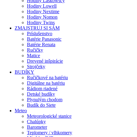
Hodiny Laskowscy
Hodiny Lowell
Hodiny Nextime
Hodiny Nomon
Hodiny Twins
ZMAJSTRUJ SI SÁM
Príslušenstvo
Batérie Panasonic
Batérie Renata
Ručičky
Matice
Drevené inšpirácie
Strojčeky
BUDÍKY
Ručičkové na batériu
Digitálne na batériu
Rádiom riadené
Detské budíky
Plynulým chodom
Budík do Siete
Meteo
Meteorologické stanice
Chalúpky
Barometer
Teplomery / vlhkomery