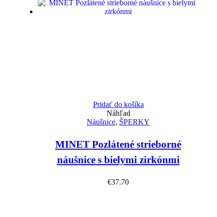
Pridať do košíka
Náhľad
Náušnice
,
ŠPERKY
MINET Pozlátené strieborné
náušnice s bielymi zirkónmi
€
37.70