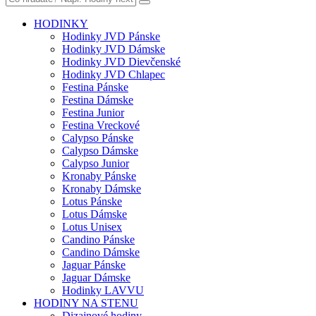
HODINKY
Hodinky JVD Pánske
Hodinky JVD Dámske
Hodinky JVD Dievčenské
Hodinky JVD Chlapec
Festina Pánske
Festina Dámske
Festina Junior
Festina Vreckové
Calypso Pánske
Calypso Dámske
Calypso Junior
Kronaby Pánske
Kronaby Dámske
Lotus Pánske
Lotus Dámske
Lotus Unisex
Candino Pánske
Candino Dámske
Jaguar Pánske
Jaguar Dámske
Hodinky LAVVU
HODINY NA STENU
Dizajnové hodiny