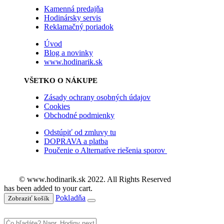
Kamenná predajňa
Hodinársky servis
Reklamačný poriadok
Úvod
Blog a novinky
www.hodinarik.sk
VŠETKO O NÁKUPE
Zásady ochrany osobných údajov
Cookies
Obchodné podmienky
Odstúpiť od zmluvy tu
DOPRAVA a platba
Poučenie o Alternatíve riešenia sporov
© www.hodinarik.sk 2022. All Rights Reserved
has been added to your cart.
Pokladňa
Zobraziť košík