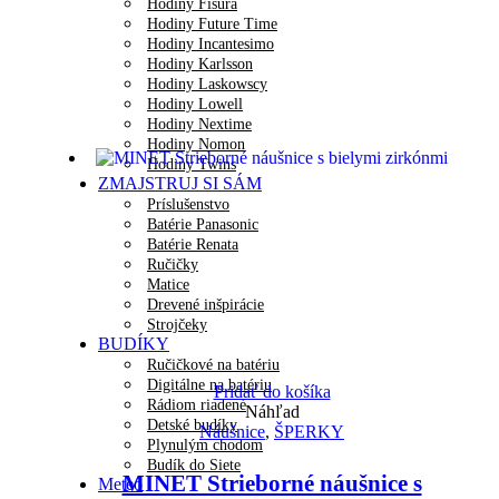
Hodiny Fisura
Hodiny Future Time
Hodiny Incantesimo
Hodiny Karlsson
Hodiny Laskowscy
Hodiny Lowell
Hodiny Nextime
Hodiny Nomon
Hodiny Twins
ZMAJSTRUJ SI SÁM
Príslušenstvo
Batérie Panasonic
Batérie Renata
Ručičky
Matice
Drevené inšpirácie
Strojčeky
BUDÍKY
Ručičkové na batériu
Digitálne na batériu
Pridať do košíka
Rádiom riadené
Náhľad
Detské budíky
Náušnice
,
ŠPERKY
Plynulým chodom
Budík do Siete
MINET Strieborné náušnice s
Meteo