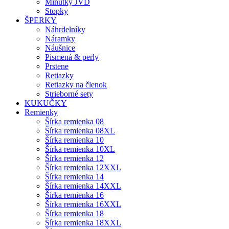
Minútky JVD
Stopky
ŠPERKY
Náhrdelníky
Náramky
Náušnice
Písmená & perly
Prstene
Retiazky
Retiazky na členok
Strieborné sety
KUKUČKY
Remienky
Šírka remienka 08
Šírka remienka 08XL
Šírka remienka 10
Šírka remienka 10XL
Šírka remienka 12
Šírka remienka 12XXL
Šírka remienka 14
Šírka remienka 14XXL
Šírka remienka 16
Šírka remienka 16XXL
Šírka remienka 18
Šírka remienka 18XXL