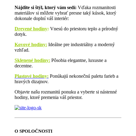
Nájdite si štýl, ktorý vám sedí:
Vďaka rozmanitosti
materiálov si môžete vybrať presne taký kúsok, ktorý
dokonale doplní váš interiér:
Drevené hodiny
:
Vnesú do priestoru teplo a prírodný
dotyk.
Kovové hodiny:
Ideálne pre industriálny a moderný
vzhľad.
Sklenené hodiny:
Pôsobia elegantne, luxusne a
decentne.
Plastové hodiny:
Ponúkajú nekonečnú paletu farieb a
hravých dizajnov.
Objavte našu rozmanitú ponuku a vyberte si nástenné
hodiny, ktoré premenia váš priestor.
O SPOLOČNOSTI