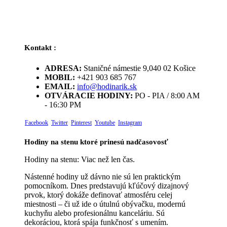
Kontakt :
ADRESA:
Staničné námestie 9,040 02 Košice
MOBIL:
+421 903 685 767
EMAIL:
info@hodinarik.sk
OTVÁRACIE HODINY:
PO - PIA / 8:00 AM
- 16:30 PM
Facebook
Twitter
Pinterest
Youtube
Instagram
Hodiny na stenu ktoré prinesú nadčasovosť
Hodiny na stenu: Viac než len čas.
Nástenné hodiny už dávno nie sú len praktickým
pomocníkom. Dnes predstavujú kľúčový dizajnový
prvok, ktorý dokáže definovať atmosféru celej
miestnosti – či už ide o útulnú obývačku, modernú
kuchyňu alebo profesionálnu kanceláriu. Sú
dekoráciou, ktorá spája funkčnosť s umením.