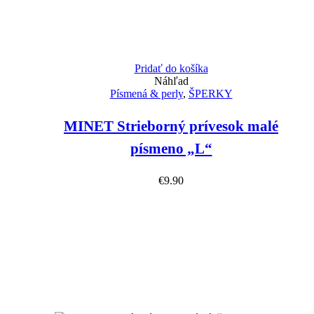
Pridať do košíka
Náhľad
Písmená & perly
,
ŠPERKY
MINET Strieborný prívesok malé
písmeno „L“
€
9.90