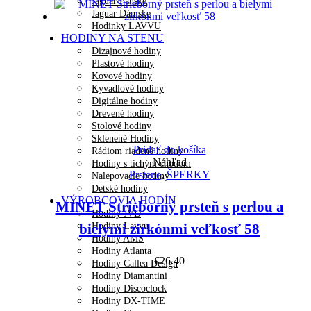
Jaguar Pánske
Jaguar Dámske
Hodinky LAVVU
HODINY NA STENU
Dizajnové hodiny
Plastové hodiny
Kovové hodiny
Kyvadlové hodiny
Digitálne hodiny
Drevené hodiny
Stolové hodiny
Sklenené Hodiny
Pridať do košíka
Rádiom riadené hodiny
Náhľad
Hodiny s tichým chodom
Prstene
,
ŠPERKY
Nalepovacie hodiny
Detské hodiny
VÝROBCOVIA HODÍN
MINET Strieborný prsteň s perlou a
Hodiny JVD
Hodiny Lavvu
bielymi zirkónmi veľkosť 58
Hodiny AMS
Hodiny Atlanta
€
26.40
Hodiny Callea Design
Hodiny Diamantini
Hodiny Discoclock
Hodiny DX-TIME