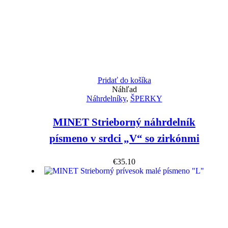
Pridať do košíka
Náhľad
Náhrdelníky
,
ŠPERKY
MINET Strieborný náhrdelník
písmeno v srdci „V“ so zirkónmi
€
35.10