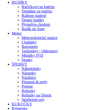
BUDÍKY
Ručičkové na batériu
Digitálne na batériu
Rádiom riadené
Detské budíky
Plynulým chodom
Budík do Siete
Meteo
Meteorologické stanice
Chalúpky
Barometer
Teplomery / vlhkomery
Minútky JVD
Stopky
ŠPERKY
Náhrdelníky
Náramky
Náušnice
Písmená & perly
Prstene
Retiazky
Retiazky na členok
Strieborné sety
KUKUČKY
Remienky