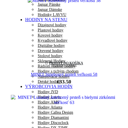
Jaguar Pánske
Jaguar Dámske
Hodinky LAVVU
HODINY NA STENU
Dizajnové hodiny
Plastové hodiny
Kovové hodiny
Kyvadlové hodiny
Digitálne hodiny
Drevené hodiny
Stolové hodiny
Sklenené Hodiny
PRIDAŤ DO KOŠÍKA
PRSTENE
,
ŠPERKY
Rádiom riadené hodiny
Hodiny s tichým chodom
MINET Strieborný prsteň veľkosti 58
Nalepovacie hodiny
€
33.50
Detské hodiny
VÝROBCOVIA HODÍN
Hodiny JVD
Hodiny Lavvu
Hodiny AMS
Hodiny Atlanta
Hodiny Callea Design
Hodiny Diamantini
Hodiny Discoclock
Hodiny DX-TIME