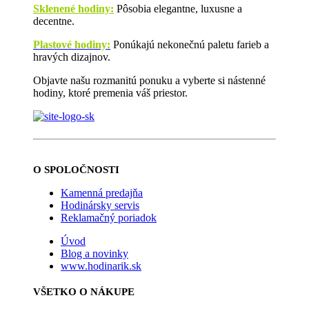
Sklenené hodiny:
Pôsobia elegantne, luxusne a
decentne.
Plastové hodiny:
Ponúkajú nekonečnú paletu farieb a
hravých dizajnov.
Objavte našu rozmanitú ponuku a vyberte si nástenné
hodiny, ktoré premenia váš priestor.
O SPOLOČNOSTI
Kamenná predajňa
Hodinársky servis
Reklamačný poriadok
Úvod
Blog a novinky
www.hodinarik.sk
VŠETKO O NÁKUPE