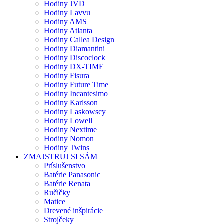
Hodiny JVD
Hodiny Lavvu
Hodiny AMS
Hodiny Atlanta
Hodiny Callea Design
Hodiny Diamantini
Hodiny Discoclock
Hodiny DX-TIME
Hodiny Fisura
Hodiny Future Time
Hodiny Incantesimo
Hodiny Karlsson
Hodiny Laskowscy
Hodiny Lowell
Hodiny Nextime
Hodiny Nomon
Hodiny Twins
ZMAJSTRUJ SI SÁM
Príslušenstvo
Batérie Panasonic
Batérie Renata
Ručičky
Matice
Drevené inšpirácie
Strojčeky