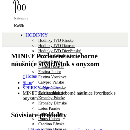
0
0
Nákupný
Košík
HODINKY
Hodinky JVD Pánske
Hodinky JVD Dámske
Hodinky JVD Dievčenské
MINET Pozlátené strieborné
Hodinky JVD Chlapec
Festina Pánske
náušnice štvorlístok s onyxom
Festina Dámske
Festina Junior
Home
Festina Vreckové
Calypso Pánske
Shop
Calypso Dámske
ŠPERKY
,
Náušnice
Calypso Junior
MINET Pozlátené strieborné náušnice štvorlístok s
Kronaby Pánske
onyxom
Kronaby Dámske
Lotus Pánske
Súvisiace produkty
Lotus Dámske
Lotus Unisex
Candino Pánske
Candino Dámske