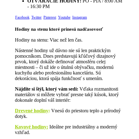
OTVÁRACIE HODINY:
PO - PIA / 8:00 AM
- 16:30 PM
Facebook
Twitter
Pinterest
Youtube
Instagram
Hodiny na stenu ktoré prinesú nadčasovosť
Hodiny na stenu: Viac než len čas.
Nástenné hodiny už dávno nie sú len praktickým
pomocníkom. Dnes predstavujú kľúčový dizajnový
prvok, ktorý dokáže definovať atmosféru celej
miestnosti – či už ide o útulnú obývačku, modernú
kuchyňu alebo profesionálnu kanceláriu. Sú
dekoráciou, ktorá spája funkčnosť s umením.
Nájdite si štýl, ktorý vám sedí:
Vďaka rozmanitosti
materiálov si môžete vybrať presne taký kúsok, ktorý
dokonale doplní váš interiér:
Drevené hodiny
:
Vnesú do priestoru teplo a prírodný
dotyk.
Kovové hodiny:
Ideálne pre industriálny a moderný
vzhľad.