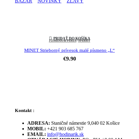
BAZÁR
NOVINKY
ZĽAVY
PRIDAŤ DO KOŠÍKA
PÍSMENÁ & PERLY
,
ŠPERKY
MINET Strieborný prívesok malé písmeno „L“
€
9.90
Kontakt :
ADRESA:
Staničné námestie 9,040 02 Košice
MOBIL:
+421 903 685 767
EMAIL:
info@hodinarik.sk