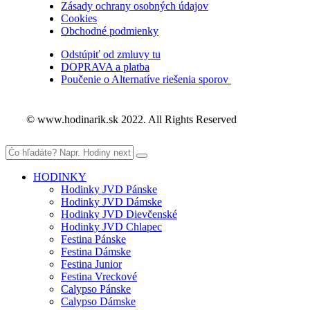
Zásady ochrany osobných údajov
Cookies
Obchodné podmienky
Odstúpiť od zmluvy tu
DOPRAVA a platba
Poučenie o Alternatíve riešenia sporov
© www.hodinarik.sk 2022. All Rights Reserved
HODINKY
Hodinky JVD Pánske
Hodinky JVD Dámske
Hodinky JVD Dievčenské
Hodinky JVD Chlapec
Festina Pánske
Festina Dámske
Festina Junior
Festina Vreckové
Calypso Pánske
Calypso Dámske