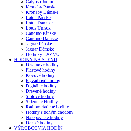
Calypso Junior
Kronaby Pánske
Kronaby Dámske
Lotus Pánske
Lotus Dámske
Lotus Unisex
Candino Pánske
Candino Dámske
Jaguar Pánske
Jaguar Dámske
Hodinky LAVVU
HODINY NA STENU
Dizajnové hodiny
Plastové hodiny
Kovové hodiny
Kyvadlové hodiny
Digitálne hodiny
Drevené hodiny
Stolové hodiny
Sklenené Hodiny
Rádiom riadené hodiny
Hodiny s tichým chodom
Nalepovacie hodiny
Detské hodiny
VÝROBCOVIA HODÍN