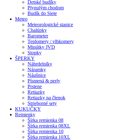
Detské budíky
Plynulým chodom
Budík do Siete
Meteo
Meteorologické stanice
Chalúpky
Barometer
Teplomery / vlhkomery
Minútky JVD
Stopky
ŠPERKY
Náhrdelníky
Náramky
Náušnice
Písmená & perly
Prstene
Retiazky
Retiazky na členok
Strieborné sety
KUKUČKY
Remienky
Šírka remienka 08
Šírka remienka 08XL
Šírka remienka 10
Šírka remienka 10XL