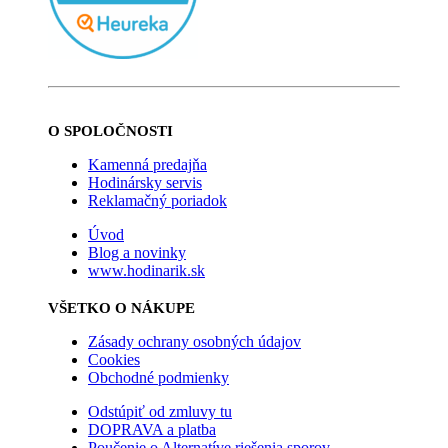
O SPOLOČNOSTI
Kamenná predajňa
Hodinársky servis
Reklamačný poriadok
Úvod
Blog a novinky
www.hodinarik.sk
VŠETKO O NÁKUPE
Zásady ochrany osobných údajov
Cookies
Obchodné podmienky
Odstúpiť od zmluvy tu
DOPRAVA a platba
Poučenie o Alternatíve riešenia sporov