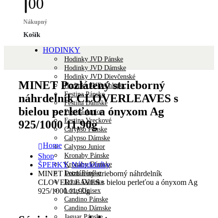
0
0
Nákupný
Košík
HODINKY
Hodinky JVD Pánske
Hodinky JVD Dámske
Hodinky JVD Dievčenské
MINET Pozlátený strieborný
Hodinky JVD Chlapec
Festina Pánske
náhrdelník CLOVERLEAVES s
Festina Dámske
bielou perleťou a ónyxom Ag
Festina Junior
Festina Vreckové
925/1000 11,90g
Calypso Pánske
Calypso Dámske
Home
Calypso Junior
Kronaby Pánske
Shop
Kronaby Dámske
ŠPERKY
,
Náhrdelníky
Lotus Pánske
MINET Pozlátený strieborný náhrdelník
Lotus Dámske
CLOVERLEAVES s bielou perleťou a ónyxom Ag
Lotus Unisex
925/1000 11,90g
Candino Pánske
Candino Dámske
Jaguar Pánske