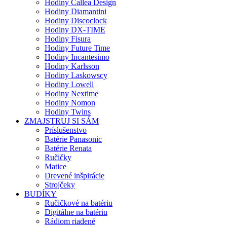
Hodiny Callea Design
Hodiny Diamantini
Hodiny Discoclock
Hodiny DX-TIME
Hodiny Fisura
Hodiny Future Time
Hodiny Incantesimo
Hodiny Karlsson
Hodiny Laskowscy
Hodiny Lowell
Hodiny Nextime
Hodiny Nomon
Hodiny Twins
ZMAJSTRUJ SI SÁM
Príslušenstvo
Batérie Panasonic
Batérie Renata
Ručičky
Matice
Drevené inšpirácie
Strojčeky
BUDÍKY
Ručičkové na batériu
Digitálne na batériu
Rádiom riadené