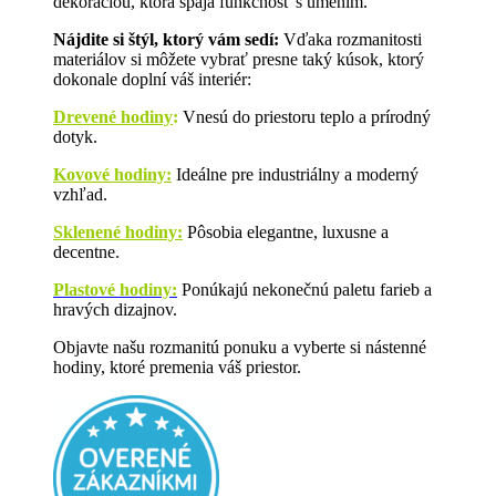
dekoráciou, ktorá spája funkčnosť s umením.
Nájdite si štýl, ktorý vám sedí:
Vďaka rozmanitosti
materiálov si môžete vybrať presne taký kúsok, ktorý
dokonale doplní váš interiér:
Drevené hodiny
:
Vnesú do priestoru teplo a prírodný
dotyk.
Kovové hodiny:
Ideálne pre industriálny a moderný
vzhľad.
Sklenené hodiny:
Pôsobia elegantne, luxusne a
decentne.
Plastové hodiny:
Ponúkajú nekonečnú paletu farieb a
hravých dizajnov.
Objavte našu rozmanitú ponuku a vyberte si nástenné
hodiny, ktoré premenia váš priestor.