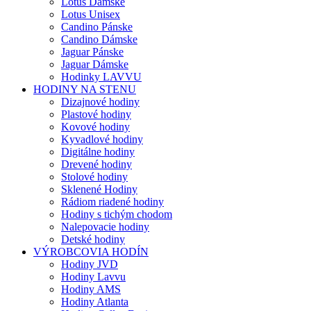
Lotus Dámske
Lotus Unisex
Candino Pánske
Candino Dámske
Jaguar Pánske
Jaguar Dámske
Hodinky LAVVU
HODINY NA STENU
Dizajnové hodiny
Plastové hodiny
Kovové hodiny
Kyvadlové hodiny
Digitálne hodiny
Drevené hodiny
Stolové hodiny
Sklenené Hodiny
Rádiom riadené hodiny
Hodiny s tichým chodom
Nalepovacie hodiny
Detské hodiny
VÝROBCOVIA HODÍN
Hodiny JVD
Hodiny Lavvu
Hodiny AMS
Hodiny Atlanta