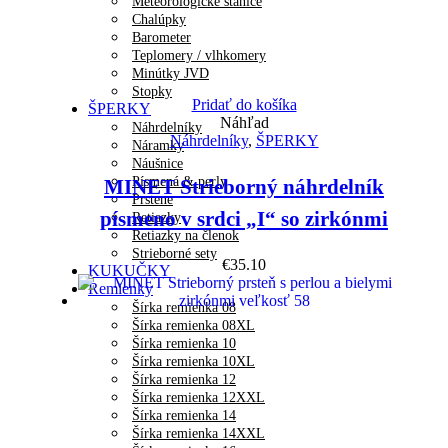
Meteorologické stanice
Chalúpky
Barometer
Teplomery / vlhkomery
Minútky JVD
Stopky
Pridať do košíka
ŠPERKY
Náhľad
Náhrdelníky
Náhrdelníky
,
ŠPERKY
Náramky
Náušnice
Písmená & perly
MINET Strieborný náhrdelník
Prstene
písmeno v srdci „I“ so zirkónmi
Retiazky
Retiazky na členok
Strieborné sety
€
35.10
KUKUČKY
Remienky
Šírka remienka 08
Šírka remienka 08XL
Šírka remienka 10
Šírka remienka 10XL
Šírka remienka 12
Šírka remienka 12XXL
Šírka remienka 14
Šírka remienka 14XXL