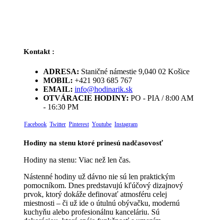
Kontakt :
ADRESA:
Staničné námestie 9,040 02 Košice
MOBIL:
+421 903 685 767
EMAIL:
info@hodinarik.sk
OTVÁRACIE HODINY:
PO - PIA / 8:00 AM
- 16:30 PM
Facebook
Twitter
Pinterest
Youtube
Instagram
Hodiny na stenu ktoré prinesú nadčasovosť
Hodiny na stenu: Viac než len čas.
Nástenné hodiny už dávno nie sú len praktickým
pomocníkom. Dnes predstavujú kľúčový dizajnový
prvok, ktorý dokáže definovať atmosféru celej
miestnosti – či už ide o útulnú obývačku, modernú
kuchyňu alebo profesionálnu kanceláriu. Sú