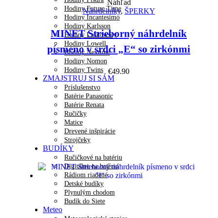
Náhľad
Hodiny Future Time
Náhrdelníky
,
ŠPERKY
Hodiny Incantesimo
Hodiny Karlsson
MINET Strieborný náhrdelník
Hodiny Laskowscy
Hodiny Lowell
písmeno v srdci „E“ so zirkónmi
Hodiny Nextime
Hodiny Nomon
Hodiny Twins
€
49.90
ZMAJSTRUJ SI SÁM
Príslušenstvo
Batérie Panasonic
Batérie Renata
Ručičky
Matice
Drevené inšpirácie
Strojčeky
BUDÍKY
Ručičkové na batériu
Digitálne na batériu
Rádiom riadené
Detské budíky
Plynulým chodom
Budík do Siete
Meteo