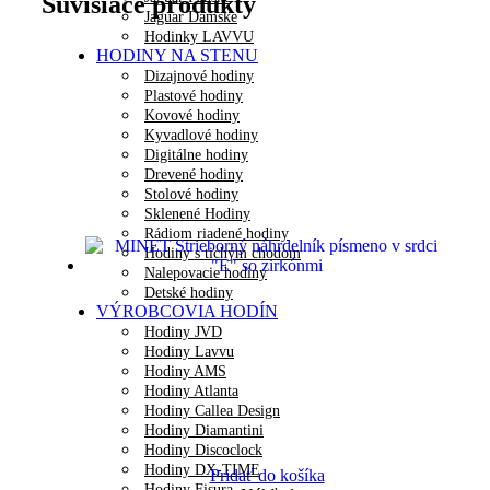
Súvisiace produkty
Jaguar Dámske
Hodinky LAVVU
HODINY NA STENU
Dizajnové hodiny
Plastové hodiny
Kovové hodiny
Kyvadlové hodiny
Digitálne hodiny
Drevené hodiny
Stolové hodiny
Sklenené Hodiny
Rádiom riadené hodiny
Hodiny s tichým chodom
Nalepovacie hodiny
Detské hodiny
VÝROBCOVIA HODÍN
Hodiny JVD
Hodiny Lavvu
Hodiny AMS
Hodiny Atlanta
Hodiny Callea Design
Hodiny Diamantini
Hodiny Discoclock
Hodiny DX-TIME
Pridať do košíka
Hodiny Fisura