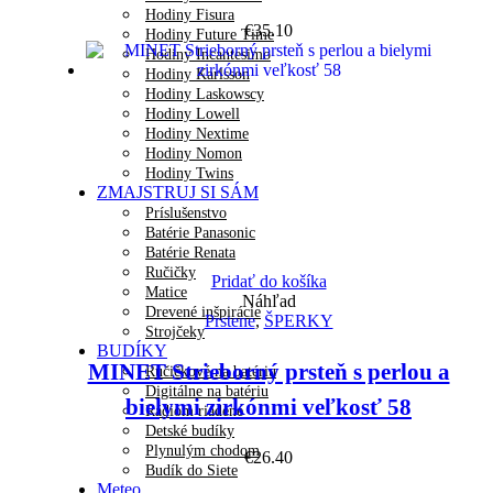
Hodiny Fisura
€
35.10
Hodiny Future Time
Hodiny Incantesimo
Hodiny Karlsson
Hodiny Laskowscy
Hodiny Lowell
Hodiny Nextime
Hodiny Nomon
Hodiny Twins
ZMAJSTRUJ SI SÁM
Príslušenstvo
Batérie Panasonic
Batérie Renata
Ručičky
Pridať do košíka
Matice
Náhľad
Drevené inšpirácie
Prstene
,
ŠPERKY
Strojčeky
BUDÍKY
MINET Strieborný prsteň s perlou a
Ručičkové na batériu
Digitálne na batériu
bielymi zirkónmi veľkosť 58
Rádiom riadené
Detské budíky
Plynulým chodom
€
26.40
Budík do Siete
Meteo