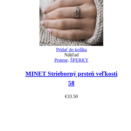
Pridať do košíka
Náhľad
Prstene
,
ŠPERKY
MINET Strieborný prsteň veľkosti
58
€
33.50