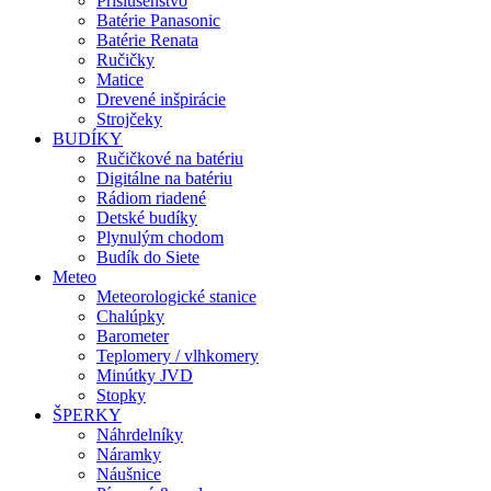
Príslušenstvo
Batérie Panasonic
Batérie Renata
Ručičky
Matice
Drevené inšpirácie
Strojčeky
BUDÍKY
Ručičkové na batériu
Digitálne na batériu
Rádiom riadené
Detské budíky
Plynulým chodom
Budík do Siete
Meteo
Meteorologické stanice
Chalúpky
Barometer
Teplomery / vlhkomery
Minútky JVD
Stopky
ŠPERKY
Náhrdelníky
Náramky
Náušnice