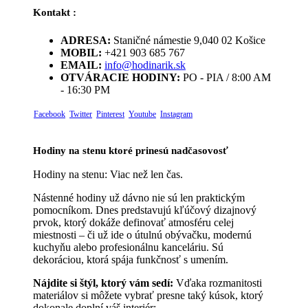
Kontakt :
ADRESA:
Staničné námestie 9,040 02 Košice
MOBIL:
+421 903 685 767
EMAIL:
info@hodinarik.sk
OTVÁRACIE HODINY:
PO - PIA / 8:00 AM
- 16:30 PM
Facebook
Twitter
Pinterest
Youtube
Instagram
Hodiny na stenu ktoré prinesú nadčasovosť
Hodiny na stenu: Viac než len čas.
Nástenné hodiny už dávno nie sú len praktickým
pomocníkom. Dnes predstavujú kľúčový dizajnový
prvok, ktorý dokáže definovať atmosféru celej
miestnosti – či už ide o útulnú obývačku, modernú
kuchyňu alebo profesionálnu kanceláriu. Sú
dekoráciou, ktorá spája funkčnosť s umením.
Nájdite si štýl, ktorý vám sedí:
Vďaka rozmanitosti
materiálov si môžete vybrať presne taký kúsok, ktorý
dokonale doplní váš interiér: