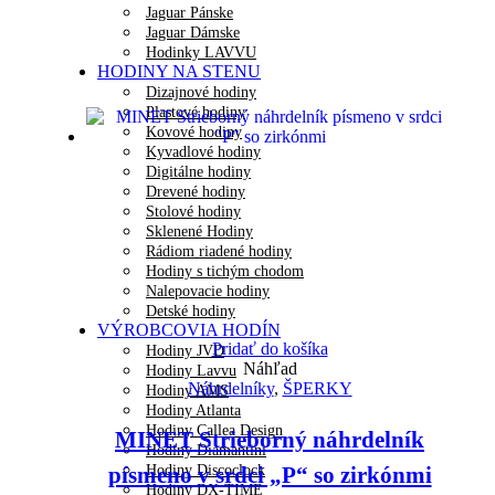
Jaguar Pánske
Jaguar Dámske
Hodinky LAVVU
HODINY NA STENU
Dizajnové hodiny
Plastové hodiny
Kovové hodiny
Kyvadlové hodiny
Digitálne hodiny
Drevené hodiny
Stolové hodiny
Sklenené Hodiny
Rádiom riadené hodiny
Hodiny s tichým chodom
Nalepovacie hodiny
Detské hodiny
VÝROBCOVIA HODÍN
Pridať do košíka
Hodiny JVD
Náhľad
Hodiny Lavvu
Náhrdelníky
,
ŠPERKY
Hodiny AMS
Hodiny Atlanta
Hodiny Callea Design
MINET Strieborný náhrdelník
Hodiny Diamantini
Hodiny Discoclock
písmeno v srdci „P“ so zirkónmi
Hodiny DX-TIME