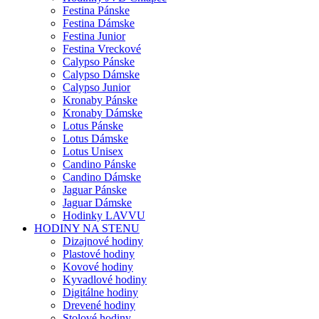
Festina Pánske
Festina Dámske
Festina Junior
Festina Vreckové
Calypso Pánske
Calypso Dámske
Calypso Junior
Kronaby Pánske
Kronaby Dámske
Lotus Pánske
Lotus Dámske
Lotus Unisex
Candino Pánske
Candino Dámske
Jaguar Pánske
Jaguar Dámske
Hodinky LAVVU
HODINY NA STENU
Dizajnové hodiny
Plastové hodiny
Kovové hodiny
Kyvadlové hodiny
Digitálne hodiny
Drevené hodiny
Stolové hodiny