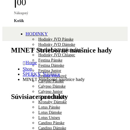
0
0
Nákupný
Košík
HODINKY
Hodinky JVD Pánske
Hodinky JVD Dámske
MINET Strieborné náušnice hady
Hodinky JVD Dievčenské
Hodinky JVD Chlapec
Festina Pánske
Home
Festina Dámske
Shop
Festina Junior
ŠPERKY
,
Náušnice
Festina Vreckové
MINET Strieborné náušnice hady
Calypso Pánske
Calypso Dámske
Calypso Junior
Súvisiace produkty
Kronaby Pánske
Kronaby Dámske
Lotus Pánske
Lotus Dámske
Lotus Unisex
Candino Pánske
Candino Dámske