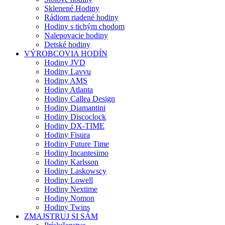
Sklenené Hodiny
Rádiom riadené hodiny
Hodiny s tichým chodom
Nalepovacie hodiny
Detské hodiny
VÝROBCOVIA HODÍN
Hodiny JVD
Hodiny Lavvu
Hodiny AMS
Hodiny Atlanta
Hodiny Callea Design
Hodiny Diamantini
Hodiny Discoclock
Hodiny DX-TIME
Hodiny Fisura
Hodiny Future Time
Hodiny Incantesimo
Hodiny Karlsson
Hodiny Laskowscy
Hodiny Lowell
Hodiny Nextime
Hodiny Nomon
Hodiny Twins
ZMAJSTRUJ SI SÁM