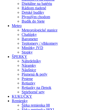
Digitálne na batériu
Rádiom riadené
Detské budíky
Plynulým chodom
Budík do Siete
Meteo
Meteorologické stanice
Chalúpky
Barometer
Teplomery / vlhkomery
Minútky JVD
Stopky
ŠPERKY
Náhrdelníky
Náramky
Náušnice
Písmená & perly
Prstene
Retiazky
Retiazky na členok
Strieborné sety
KUKUČKY
Remienky
Šírka remienka 08
Šírka remienka 08XL