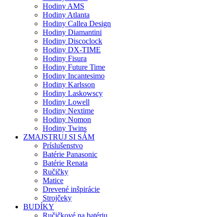
Hodiny AMS
Hodiny Atlanta
Hodiny Callea Design
Hodiny Diamantini
Hodiny Discoclock
Hodiny DX-TIME
Hodiny Fisura
Hodiny Future Time
Hodiny Incantesimo
Hodiny Karlsson
Hodiny Laskowscy
Hodiny Lowell
Hodiny Nextime
Hodiny Nomon
Hodiny Twins
ZMAJSTRUJ SI SÁM
Príslušenstvo
Batérie Panasonic
Batérie Renata
Ručičky
Matice
Drevené inšpirácie
Strojčeky
BUDÍKY
Ručičkové na batériu