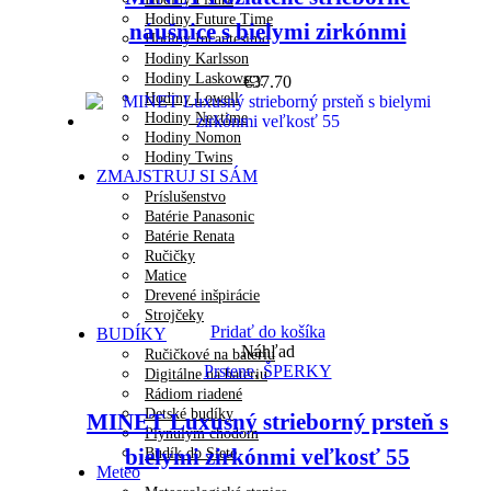
Hodiny Future Time
náušnice s bielymi zirkónmi
Hodiny Incantesimo
Hodiny Karlsson
Hodiny Laskowscy
€
37.70
Hodiny Lowell
Hodiny Nextime
Hodiny Nomon
Hodiny Twins
ZMAJSTRUJ SI SÁM
Príslušenstvo
Batérie Panasonic
Batérie Renata
Ručičky
Matice
Drevené inšpirácie
Strojčeky
Pridať do košíka
BUDÍKY
Náhľad
Ručičkové na batériu
Prstene
,
ŠPERKY
Digitálne na batériu
Rádiom riadené
Detské budíky
MINET Luxusný strieborný prsteň s
Plynulým chodom
bielymi zirkónmi veľkosť 55
Budík do Siete
Meteo