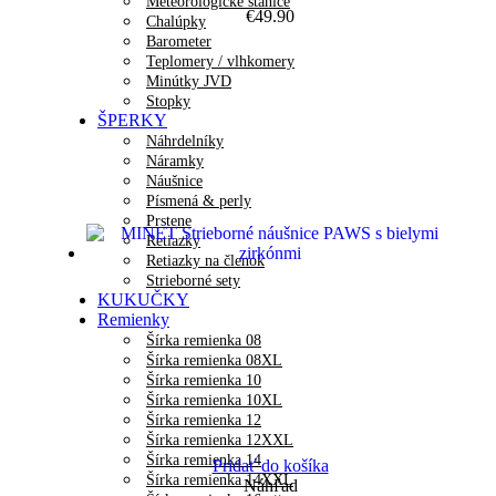
Meteorologické stanice
€
49.90
Chalúpky
Barometer
Teplomery / vlhkomery
Minútky JVD
Stopky
ŠPERKY
Náhrdelníky
Náramky
Náušnice
Písmená & perly
Prstene
Retiazky
Retiazky na členok
Strieborné sety
KUKUČKY
Remienky
Šírka remienka 08
Šírka remienka 08XL
Šírka remienka 10
Šírka remienka 10XL
Šírka remienka 12
Šírka remienka 12XXL
Šírka remienka 14
Pridať do košíka
Šírka remienka 14XXL
Náhľad