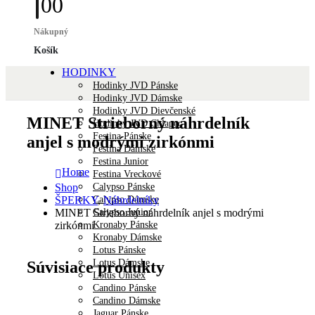
0
0
Nákupný
Košík
HODINKY
Hodinky JVD Pánske
Hodinky JVD Dámske
Hodinky JVD Dievčenské
MINET Strieborný náhrdelník
Hodinky JVD Chlapec
Festina Pánske
anjel s modrými zirkónmi
Festina Dámske
Festina Junior
Home
Festina Vreckové
Calypso Pánske
Shop
Calypso Dámske
ŠPERKY
,
Náhrdelníky
Calypso Junior
MINET Strieborný náhrdelník anjel s modrými
Kronaby Pánske
zirkónmi
Kronaby Dámske
Lotus Pánske
Lotus Dámske
Súvisiace produkty
Lotus Unisex
Candino Pánske
Candino Dámske
Jaguar Pánske