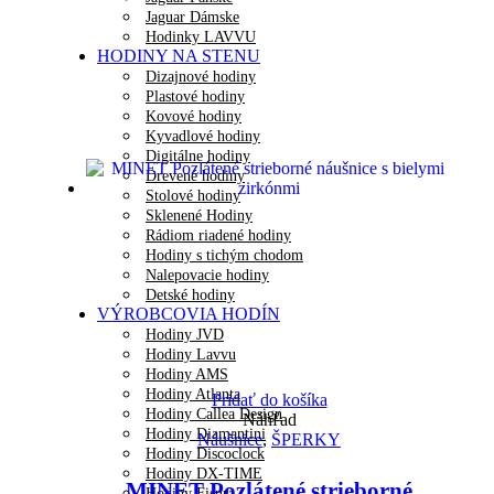
Jaguar Dámske
Hodinky LAVVU
HODINY NA STENU
Dizajnové hodiny
Plastové hodiny
Kovové hodiny
Kyvadlové hodiny
Digitálne hodiny
Drevené hodiny
Stolové hodiny
Sklenené Hodiny
Rádiom riadené hodiny
Hodiny s tichým chodom
Nalepovacie hodiny
Detské hodiny
VÝROBCOVIA HODÍN
Hodiny JVD
Hodiny Lavvu
Hodiny AMS
Hodiny Atlanta
Pridať do košíka
Hodiny Callea Design
Náhľad
Hodiny Diamantini
Náušnice
,
ŠPERKY
Hodiny Discoclock
Hodiny DX-TIME
MINET Pozlátené strieborné
Hodiny Fisura