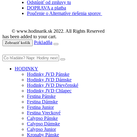
Odstúpiť od zmluvy tu
DOPRAVA a platba
Poučenie o Alternatíve riešenia sporov
© www.hodinarik.sk 2022. All Rights Reserved
has been added to your cart.
Pokladňa
Zobraziť košík
HODINKY
Hodinky JVD Pánske
Hodinky JVD Dámske
Hodinky JVD Dievčenské
Hodinky JVD Chlapec
Festina Pánske
Festina Dámske
Festina Junior
Festina Vreckové
Calypso Pánske
Calypso Dámske
Calypso Junior
Kronaby Pánske