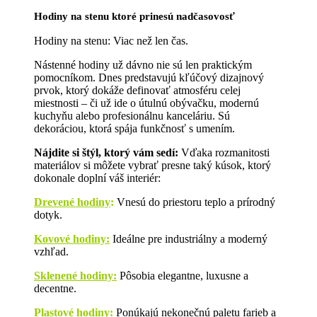
Hodiny na stenu ktoré prinesú nadčasovosť
Hodiny na stenu: Viac než len čas.
Nástenné hodiny už dávno nie sú len praktickým
pomocníkom. Dnes predstavujú kľúčový dizajnový
prvok, ktorý dokáže definovať atmosféru celej
miestnosti – či už ide o útulnú obývačku, modernú
kuchyňu alebo profesionálnu kanceláriu. Sú
dekoráciou, ktorá spája funkčnosť s umením.
Nájdite si štýl, ktorý vám sedí:
Vďaka rozmanitosti
materiálov si môžete vybrať presne taký kúsok, ktorý
dokonale doplní váš interiér:
Drevené hodiny
:
Vnesú do priestoru teplo a prírodný
dotyk.
Kovové hodiny:
Ideálne pre industriálny a moderný
vzhľad.
Sklenené hodiny:
Pôsobia elegantne, luxusne a
decentne.
Plastové hodiny:
Ponúkajú nekonečnú paletu farieb a