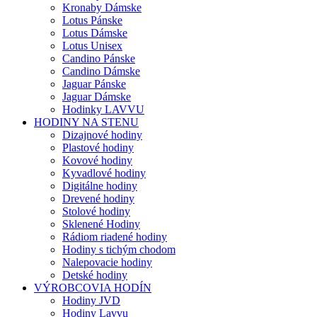
Kronaby Dámske
Lotus Pánske
Lotus Dámske
Lotus Unisex
Candino Pánske
Candino Dámske
Jaguar Pánske
Jaguar Dámske
Hodinky LAVVU
HODINY NA STENU
Dizajnové hodiny
Plastové hodiny
Kovové hodiny
Kyvadlové hodiny
Digitálne hodiny
Drevené hodiny
Stolové hodiny
Sklenené Hodiny
Rádiom riadené hodiny
Hodiny s tichým chodom
Nalepovacie hodiny
Detské hodiny
VÝROBCOVIA HODÍN
Hodiny JVD
Hodiny Lavvu