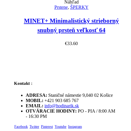
Náhľad
Prstene
,
ŠPERKY
MINET+ Minimalistický strieborný
snubný prsteň veľkosť 64
€
33.60
Kontakt :
ADRESA:
Staničné námestie 9,040 02 Košice
MOBIL:
+421 903 685 767
EMAIL:
info@hodinarik.sk
OTVÁRACIE HODINY:
PO - PIA / 8:00 AM
- 16:30 PM
Facebook
Twitter
Pinterest
Youtube
Instagram