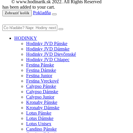
© www.hodinarik.sk 2022. All Rights Reserved
has been added to your cart.
Pokladňa
Zobraziť košík
HODINKY
Hodinky JVD Pánske
Hodinky JVD Dámske
Hodinky JVD Dievčenské
Hodinky JVD Chlapec
Festina Pánske
Festina Dámske
Festina Junior
Festina Vreckové
Calypso Pánske
Calypso Dámske
Calypso Junior
Kronaby Pánske
Kronaby Dámske
Lotus Pánske
Lotus Dámske
Lotus Unisex
Candino Pánske