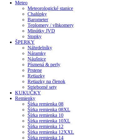
Meteo
Meteorologické stanice
Chalúpky
Barometer
Teplomery / vlhkomery
Minútky JVD
Stopky
ŠPERKY
Náhrdelníky
Náramky
Náušnice
Písmená & perly
Prstene
Retiazky
Retiazky na členok
Strieborné sety
KUKUČKY
Remienky
Šírka remienka 08
Šírka remienka 08XL
Šírka remienka 10
Šírka remienka 10XL
Šírka remienka 12
Šírka remienka 12XXL
Šírka remienka 14