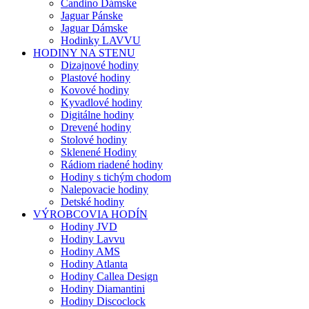
Candino Dámske
Jaguar Pánske
Jaguar Dámske
Hodinky LAVVU
HODINY NA STENU
Dizajnové hodiny
Plastové hodiny
Kovové hodiny
Kyvadlové hodiny
Digitálne hodiny
Drevené hodiny
Stolové hodiny
Sklenené Hodiny
Rádiom riadené hodiny
Hodiny s tichým chodom
Nalepovacie hodiny
Detské hodiny
VÝROBCOVIA HODÍN
Hodiny JVD
Hodiny Lavvu
Hodiny AMS
Hodiny Atlanta
Hodiny Callea Design
Hodiny Diamantini
Hodiny Discoclock