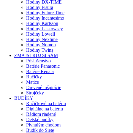
Hodiny DX-TIME
Hodiny Fisura
Hodiny Future Time
Hodiny Incantesimo
Hodiny Karlsson
Hodiny Laskowscy
Hodiny Lowell
Hodiny Nextime
Hodiny Nomon
Hodiny Twins
ZMAJSTRUJ SI SÁM
Príslušenstvo
Batérie Panasonic
Batérie Renata
Ručičky
Matice
Drevené inšpirácie
Strojčeky
BUDÍKY
Ručičkové na batériu
Digitálne na batériu
Rádiom riadené
Detské budíky
Plynulým chodom
Budík do Siete