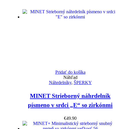
Pridať do košíka
Náhľad
Náhrdelníky
,
ŠPERKY
MINET Strieborný náhrdelník
písmeno v srdci „E“ so zirkónmi
€
49.90