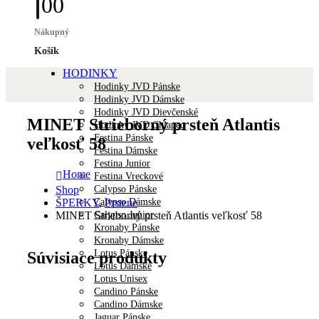
0
0
Nákupný
Košík
HODINKY
Hodinky JVD Pánske
Hodinky JVD Dámske
Hodinky JVD Dievčenské
MINET Strieborný prsteň Atlantis
Hodinky JVD Chlapec
Festina Pánske
veľkosť 58
Festina Dámske
Festina Junior
Home
Festina Vreckové
Calypso Pánske
Shop
Calypso Dámske
ŠPERKY
,
Prstene
Calypso Junior
MINET Strieborný prsteň Atlantis veľkosť 58
Kronaby Pánske
Kronaby Dámske
Lotus Pánske
Súvisiace produkty
Lotus Dámske
Lotus Unisex
Candino Pánske
Candino Dámske
Jaguar Pánske