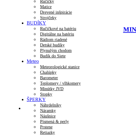
Ručičky
Matice
Drevené inšpirácie
Strojčeky
BUDÍKY
MINE
Ručičkové na batériu
Digitálne na batériu
Rádiom riadené
Detské budíky
Plynulým chodom
Budík do Siete
Meteo
Meteorologické stanice
Chalúpky
Barometer
Teplomery / vlhkomery
Minútky JVD
Stopky
ŠPERKY
Náhrdelníky
Náramky
Náušnice
Písmená & perly
Prstene
Retiazky