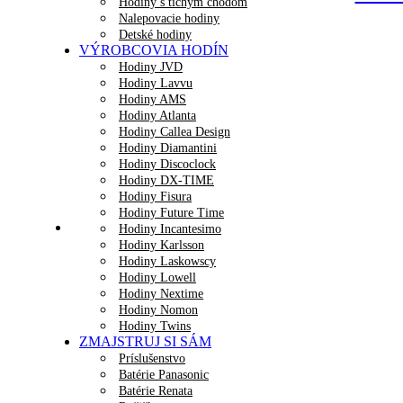
Hodiny s tichým chodom
Nalepovacie hodiny
Detské hodiny
VÝROBCOVIA HODÍN
Hodiny JVD
Hodiny Lavvu
Hodiny AMS
Hodiny Atlanta
Hodiny Callea Design
Hodiny Diamantini
Hodiny Discoclock
Hodiny DX-TIME
Hodiny Fisura
Hodiny Future Time
Hodiny Incantesimo
Hodiny Karlsson
Hodiny Laskowscy
Hodiny Lowell
Hodiny Nextime
Hodiny Nomon
Hodiny Twins
ZMAJSTRUJ SI SÁM
Príslušenstvo
Batérie Panasonic
Batérie Renata