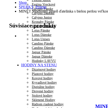
Festina Junior
Shop
Festina Vreckové
ŠPERKY
,
Prstene
Calypso Pánske
MINET Strieborný prsteň ďatelinka s bielou perlou veľko
Calypso Dámske
Calypso Junior
Kronaby Pánske
Súvisiace produkty
Kronaby Dámske
Lotus Pánske
Lotus Dámske
Lotus Unisex
Candino Pánske
Candino Dámske
Jaguar Pánske
Jaguar Dámske
Hodinky LAVVU
HODINY NA STENU
Dizajnové hodiny
Plastové hodiny
Kovové hodiny
Kyvadlové hodiny
Digitálne hodiny
Drevené hodiny
Stolové hodiny
Sklenené Hodiny
Rádiom riadené hodiny
MINET