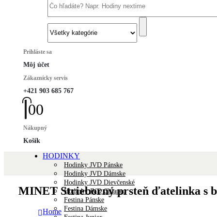
Prihláste sa
Môj účet
Zákaznícky servis
+421 903 685 767
0
0
Nákupný
Košík
HODINKY
Hodinky JVD Pánske
Hodinky JVD Dámske
Hodinky JVD Dievčenské
MINET Strieborný prsteň ďatelinka s b
Hodinky JVD Chlapec
Festina Pánske
Festina Dámske
Home