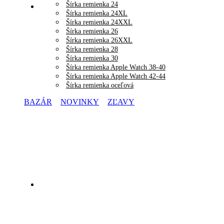
Šírka remienka 24
Šírka remienka 24XL
Šírka remienka 24XXL
Šírka remienka 26
Šírka remienka 26XXL
Šírka remienka 28
Šírka remienka 30
Šírka remienka Apple Watch 38-40
Šírka remienka Apple Watch 42-44
Šírka remienka oceľová
BAZÁR
NOVINKY
ZĽAVY