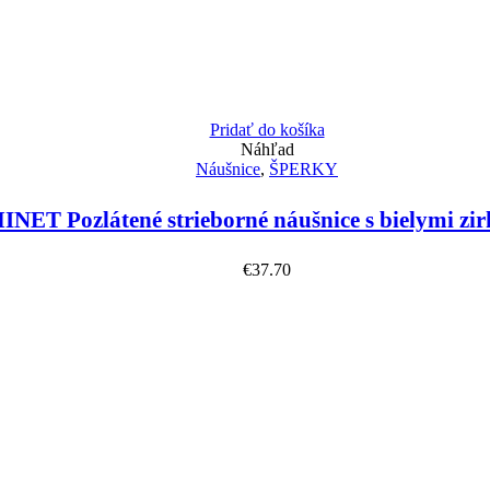
Pridať do košíka
Náhľad
Náušnice
,
ŠPERKY
INET Pozlátené strieborné náušnice s bielymi zi
€
37.70