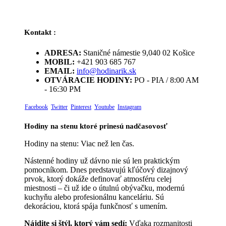
Kontakt :
ADRESA:
Staničné námestie 9,040 02 Košice
MOBIL:
+421 903 685 767
EMAIL:
info@hodinarik.sk
OTVÁRACIE HODINY:
PO - PIA / 8:00 AM
- 16:30 PM
Facebook
Twitter
Pinterest
Youtube
Instagram
Hodiny na stenu ktoré prinesú nadčasovosť
Hodiny na stenu: Viac než len čas.
Nástenné hodiny už dávno nie sú len praktickým
pomocníkom. Dnes predstavujú kľúčový dizajnový
prvok, ktorý dokáže definovať atmosféru celej
miestnosti – či už ide o útulnú obývačku, modernú
kuchyňu alebo profesionálnu kanceláriu. Sú
dekoráciou, ktorá spája funkčnosť s umením.
Nájdite si štýl, ktorý vám sedí:
Vďaka rozmanitosti