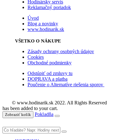
Hodinársky servis
Reklamačný poriadok
Úvod
Blog a novinky
www.hodinarik.sk
VŠETKO O NÁKUPE
Zásady ochrany osobných údajov
Cookies
Obchodné podmienky
Odstúpiť od zmluvy tu
DOPRAVA a platba
Poučenie o Alternatíve riešenia sporov
© www.hodinarik.sk 2022. All Rights Reserved
has been added to your cart.
Pokladňa
Zobraziť košík