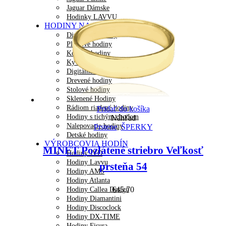
Jaguar Dámske
Hodinky LAVVU
HODINY NA STENU
Dizajnové hodiny
Plastové hodiny
Kovové hodiny
Kyvadlové hodiny
Digitálne hodiny
Drevené hodiny
Stolové hodiny
Sklenené Hodiny
Rádiom riadené hodiny
Pridať do košíka
Hodiny s tichým chodom
Náhľad
Nalepovacie hodiny
Prstene
,
ŠPERKY
Detské hodiny
VÝROBCOVIA HODÍN
MINET Pozlátené striebro Veľkosť
Hodiny JVD
Hodiny Lavvu
prsteňa 54
Hodiny AMS
Hodiny Atlanta
€
45.70
Hodiny Callea Design
Hodiny Diamantini
Hodiny Discoclock
Hodiny DX-TIME
Hodiny Fisura