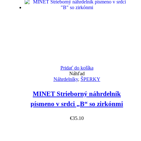
Pridať do košíka
Náhľad
Náhrdelníky
,
ŠPERKY
MINET Strieborný náhrdelník
písmeno v srdci „B“ so zirkónmi
€
35.10