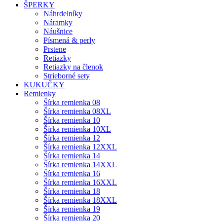
ŠPERKY
Náhrdelníky
Náramky
Náušnice
Písmená & perly
Prstene
Retiazky
Retiazky na členok
Strieborné sety
KUKUČKY
Remienky
Šírka remienka 08
Šírka remienka 08XL
Šírka remienka 10
Šírka remienka 10XL
Šírka remienka 12
Šírka remienka 12XXL
Šírka remienka 14
Šírka remienka 14XXL
Šírka remienka 16
Šírka remienka 16XXL
Šírka remienka 18
Šírka remienka 18XXL
Šírka remienka 19
Šírka remienka 20