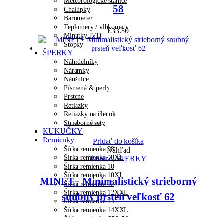
Meteorologické stanice
58
Chalúpky
Barometer
Teplomery / vlhkomery
€
33.50
Minútky JVD
Stopky
ŠPERKY
Náhrdelníky
Náramky
Náušnice
Písmená & perly
Prstene
Retiazky
Retiazky na členok
Strieborné sety
KUKUČKY
Remienky
Pridať do košíka
Šírka remienka 08
Náhľad
Šírka remienka 08XL
Prstene
,
ŠPERKY
Šírka remienka 10
Šírka remienka 10XL
MINET+ Minimalistický strieborný
Šírka remienka 12
Šírka remienka 12XXL
snubný prsteň veľkosť 62
Šírka remienka 14
Šírka remienka 14XXL