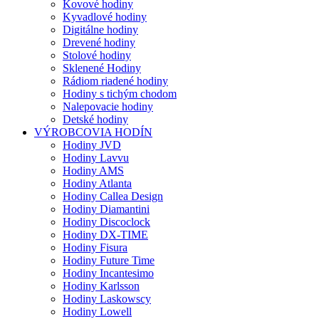
Kovové hodiny
Kyvadlové hodiny
Digitálne hodiny
Drevené hodiny
Stolové hodiny
Sklenené Hodiny
Rádiom riadené hodiny
Hodiny s tichým chodom
Nalepovacie hodiny
Detské hodiny
VÝROBCOVIA HODÍN
Hodiny JVD
Hodiny Lavvu
Hodiny AMS
Hodiny Atlanta
Hodiny Callea Design
Hodiny Diamantini
Hodiny Discoclock
Hodiny DX-TIME
Hodiny Fisura
Hodiny Future Time
Hodiny Incantesimo
Hodiny Karlsson
Hodiny Laskowscy
Hodiny Lowell