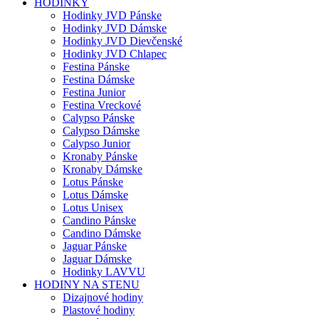
HODINKY
Hodinky JVD Pánske
Hodinky JVD Dámske
Hodinky JVD Dievčenské
Hodinky JVD Chlapec
Festina Pánske
Festina Dámske
Festina Junior
Festina Vreckové
Calypso Pánske
Calypso Dámske
Calypso Junior
Kronaby Pánske
Kronaby Dámske
Lotus Pánske
Lotus Dámske
Lotus Unisex
Candino Pánske
Candino Dámske
Jaguar Pánske
Jaguar Dámske
Hodinky LAVVU
HODINY NA STENU
Dizajnové hodiny
Plastové hodiny