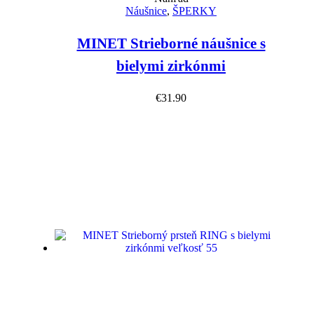
Náušnice
,
ŠPERKY
MINET Strieborné náušnice s
bielymi zirkónmi
€
31.90