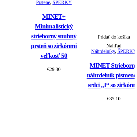
Prstene
,
ŠPERKY
MINET+
Minimalistický
strieborný snubný
Pridať do košíka
prsteň so zirkónmi
Náhľad
Náhrdelníky
,
ŠPERKY
veľkosť 50
MINET Strieborn
€
29.30
náhrdelník písmeno
srdci „I“ so zirkón
€
35.10