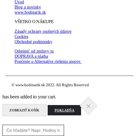
Úvod
Blog a novinky
www.hodinarik.sk
VŠETKO O NÁKUPE
Zásady ochrany osobných údajov
Cookies
Obchodné podmienky
Odstúpiť od zmluvy tu
DOPRAVA a platba
Poučenie o Alternatíve riešenia sporov
© www.hodinarik.sk 2022. All Rights Reserved
has been added to your cart.
ZOBRAZIŤ KOŠÍK
POKLADŇA