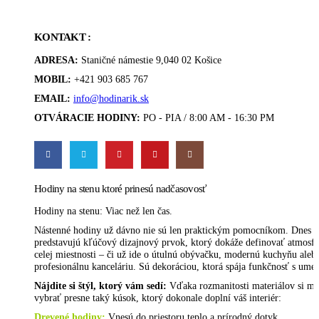
KONTAKT :
ADRESA:
Staničné námestie 9,040 02 Košice
MOBIL:
+421 903 685 767
EMAIL:
info@hodinarik.sk
OTVÁRACIE HODINY:
PO - PIA / 8:00 AM - 16:30 PM
Hodiny na stenu ktoré prinesú nadčasovosť
Hodiny na stenu: Viac než len čas.
Nástenné hodiny už dávno nie sú len praktickým pomocníkom. Dnes
predstavujú kľúčový dizajnový prvok, ktorý dokáže definovať atmosf
celej miestnosti – či už ide o útulnú obývačku, modernú kuchyňu aleb
profesionálnu kanceláriu. Sú dekoráciou, ktorá spája funkčnosť s ume
Nájdite si štýl, ktorý vám sedí:
Vďaka rozmanitosti materiálov si mô
vybrať presne taký kúsok, ktorý dokonale doplní váš interiér:
Drevené hodiny
:
Vnesú do priestoru teplo a prírodný dotyk.