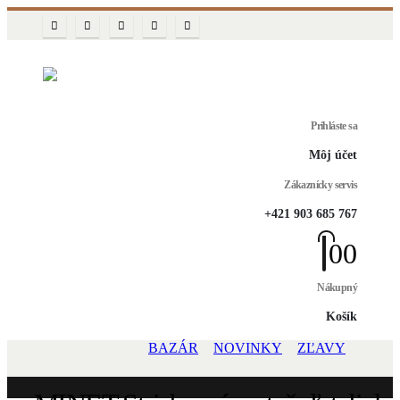
Prihláste sa
Môj účet
Zákaznícky servis
+421 903 685 767
0
0
Nákupný
Košík
BAZÁR
NOVINKY
ZĽAVY