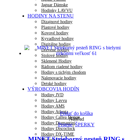
Jaguar Dámske
Hodinky LAVVU
HODINY NA STENU
Dizajnové hodiny
Plastové hodiny
Kovové hodiny
Kyvadlové hodiny
Digitálne hodiny
Drevené hodiny
Stolové hodiny
Sklenené Hodiny
Rádiom riadené hodiny
Hodiny s tichým chodom
Nalepovacie hodiny
Detské hodiny
VÝROBCOVIA HODÍN
Hodiny JVD
Hodiny Lavvu
Hodiny AMS
Hodiny Atlanta
Pridať do košíka
Hodiny Callea Design
Náhľad
Hodiny Diamantini
Prstene
,
ŠPERKY
Hodiny Discoclock
Hodiny DX-TIME
MINET Strieborný prsteň RING s
Hodiny Fisura