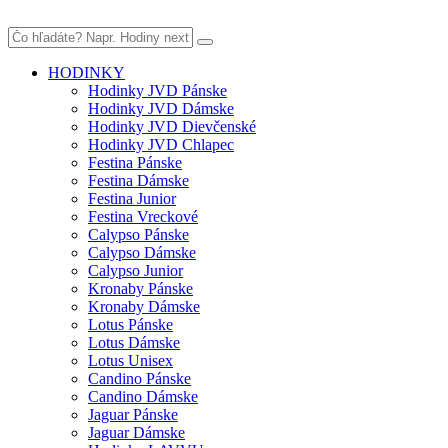
HODINKY
Hodinky JVD Pánske
Hodinky JVD Dámske
Hodinky JVD Dievčenské
Hodinky JVD Chlapec
Festina Pánske
Festina Dámske
Festina Junior
Festina Vreckové
Calypso Pánske
Calypso Dámske
Calypso Junior
Kronaby Pánske
Kronaby Dámske
Lotus Pánske
Lotus Dámske
Lotus Unisex
Candino Pánske
Candino Dámske
Jaguar Pánske
Jaguar Dámske