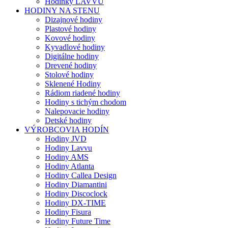
Hodinky LAVVU
HODINY NA STENU
Dizajnové hodiny
Plastové hodiny
Kovové hodiny
Kyvadlové hodiny
Digitálne hodiny
Drevené hodiny
Stolové hodiny
Sklenené Hodiny
Rádiom riadené hodiny
Hodiny s tichým chodom
Nalepovacie hodiny
Detské hodiny
VÝROBCOVIA HODÍN
Hodiny JVD
Hodiny Lavvu
Hodiny AMS
Hodiny Atlanta
Hodiny Callea Design
Hodiny Diamantini
Hodiny Discoclock
Hodiny DX-TIME
Hodiny Fisura
Hodiny Future Time