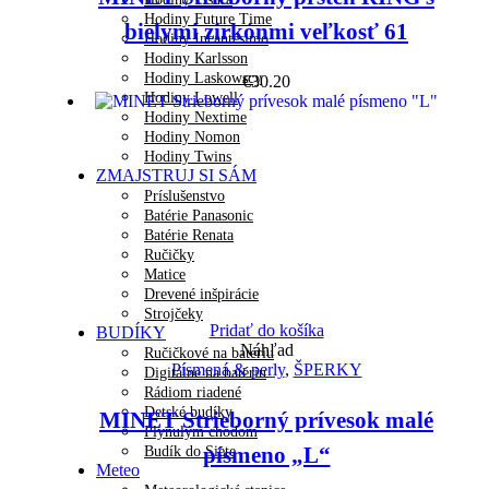
Hodiny Future Time
bielymi zirkónmi veľkosť 61
Hodiny Incantesimo
Hodiny Karlsson
Hodiny Laskowscy
€
30.20
Hodiny Lowell
Hodiny Nextime
Hodiny Nomon
Hodiny Twins
ZMAJSTRUJ SI SÁM
Príslušenstvo
Batérie Panasonic
Batérie Renata
Ručičky
Matice
Drevené inšpirácie
Strojčeky
Pridať do košíka
BUDÍKY
Náhľad
Ručičkové na batériu
Písmená & perly
,
ŠPERKY
Digitálne na batériu
Rádiom riadené
Detské budíky
MINET Strieborný prívesok malé
Plynulým chodom
písmeno „L“
Budík do Siete
Meteo