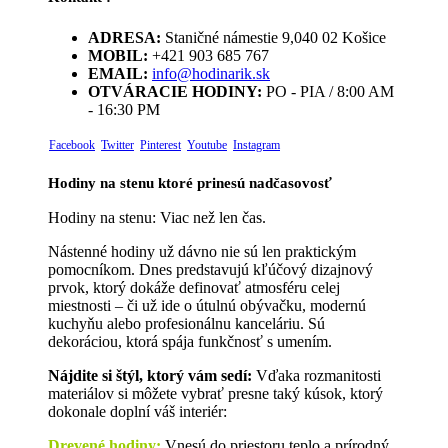
ADRESA:
Staničné námestie 9,040 02 Košice
MOBIL:
+421 903 685 767
EMAIL:
info@hodinarik.sk
OTVÁRACIE HODINY:
PO - PIA / 8:00 AM
- 16:30 PM
Facebook
Twitter
Pinterest
Youtube
Instagram
Hodiny na stenu ktoré prinesú nadčasovosť
Hodiny na stenu: Viac než len čas.
Nástenné hodiny už dávno nie sú len praktickým
pomocníkom. Dnes predstavujú kľúčový dizajnový
prvok, ktorý dokáže definovať atmosféru celej
miestnosti – či už ide o útulnú obývačku, modernú
kuchyňu alebo profesionálnu kanceláriu. Sú
dekoráciou, ktorá spája funkčnosť s umením.
Nájdite si štýl, ktorý vám sedí:
Vďaka rozmanitosti
materiálov si môžete vybrať presne taký kúsok, ktorý
dokonale doplní váš interiér:
Drevené hodiny
:
Vnesú do priestoru teplo a prírodný