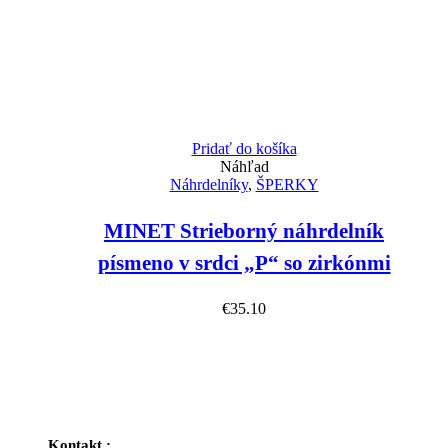
Pridať do košíka
Náhľad
Náhrdelníky
,
ŠPERKY
MINET Strieborný náhrdelník
písmeno v srdci „P“ so zirkónmi
€
35.10
Kontakt :