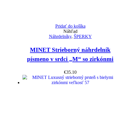
Pridať do košíka
Náhľad
Náhrdelníky
,
ŠPERKY
MINET Strieborný náhrdelník
písmeno v srdci „M“ so zirkónmi
€
35.10