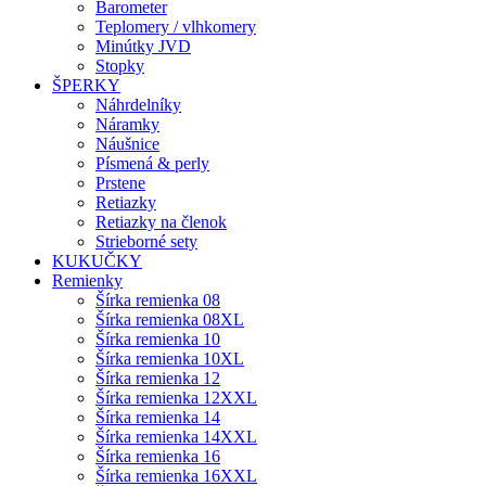
Barometer
Teplomery / vlhkomery
Minútky JVD
Stopky
ŠPERKY
Náhrdelníky
Náramky
Náušnice
Písmená & perly
Prstene
Retiazky
Retiazky na členok
Strieborné sety
KUKUČKY
Remienky
Šírka remienka 08
Šírka remienka 08XL
Šírka remienka 10
Šírka remienka 10XL
Šírka remienka 12
Šírka remienka 12XXL
Šírka remienka 14
Šírka remienka 14XXL
Šírka remienka 16
Šírka remienka 16XXL