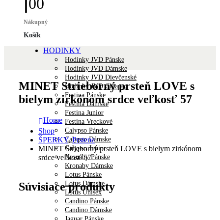
0
0
Nákupný
Košík
HODINKY
Hodinky JVD Pánske
Hodinky JVD Dámske
Hodinky JVD Dievčenské
MINET Strieborný prsteň LOVE s
Hodinky JVD Chlapec
Festina Pánske
bielym zirkónom srdce veľkosť 57
Festina Dámske
Festina Junior
Home
Festina Vreckové
Calypso Pánske
Shop
Calypso Dámske
ŠPERKY
,
Prstene
Calypso Junior
MINET Strieborný prsteň LOVE s bielym zirkónom
Kronaby Pánske
srdce veľkosť 57
Kronaby Dámske
Lotus Pánske
Lotus Dámske
Súvisiace produkty
Lotus Unisex
Candino Pánske
Candino Dámske
Jaguar Pánske