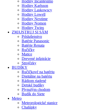
Hodiny Incantesimo
Hodiny Karlsson
Hodiny Laskowscy
Hodiny Lowell
Hodiny Nextime
Hodiny Nomon
Hodiny Twins
ZMAJSTRUJ SI SÁM
Príslušenstvo
Batérie Panasonic
Batérie Renata
Ručičky
Matice
Drevené inšpirácie
Strojčeky
BUDÍKY
Ručičkové na batériu
Digitálne na batériu
Rádiom riadené
Detské budíky
Plynulým chodom
Budík do Siete
Meteo
Meteorologické stanice
Chalúpky