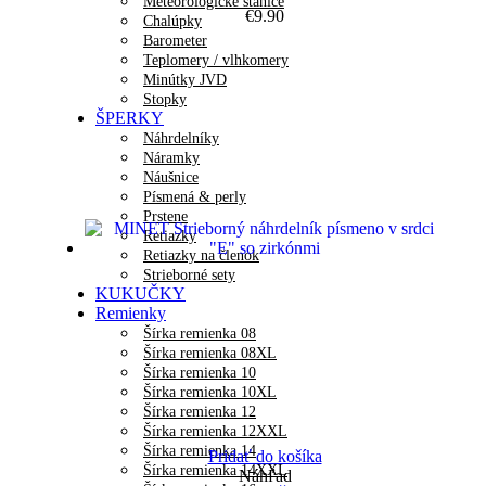
Meteorologické stanice
€
9.90
Chalúpky
Barometer
Teplomery / vlhkomery
Minútky JVD
Stopky
ŠPERKY
Náhrdelníky
Náramky
Náušnice
Písmená & perly
Prstene
Retiazky
Retiazky na členok
Strieborné sety
KUKUČKY
Remienky
Šírka remienka 08
Šírka remienka 08XL
Šírka remienka 10
Šírka remienka 10XL
Šírka remienka 12
Šírka remienka 12XXL
Šírka remienka 14
Pridať do košíka
Šírka remienka 14XXL
Náhľad