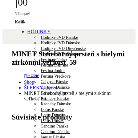
0
0
Nákupný
Košík
HODINKY
Hodinky JVD Pánske
Hodinky JVD Dámske
Hodinky JVD Dievčenské
MINET Strieborný prsteň s bielymi
Hodinky JVD Chlapec
Festina Pánske
zirkónmi veľkosť 59
Festina Dámske
Festina Junior
Home
Festina Vreckové
Calypso Pánske
Shop
Calypso Dámske
ŠPERKY
,
Prstene
Calypso Junior
MINET Strieborný prsteň s bielymi zirkónmi
Kronaby Pánske
veľkosť 59
Kronaby Dámske
Lotus Pánske
Lotus Dámske
Súvisiace produkty
Lotus Unisex
Candino Pánske
Candino Dámske
Jaguar Pánske