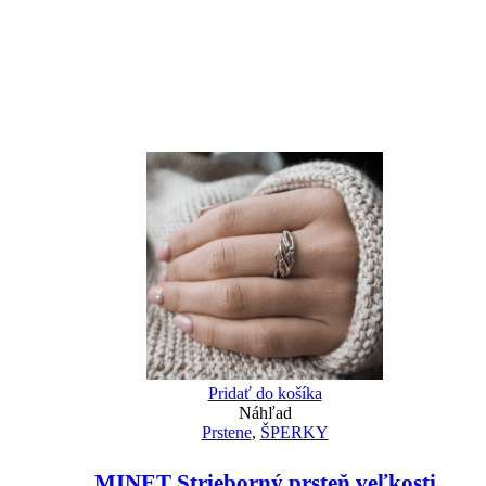
Pridať do košíka
Náhľad
Prstene
,
ŠPERKY
MINET Strieborný prsteň veľkosti