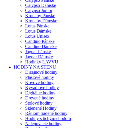
Calypso Pánske
Calypso Dámske
Calypso Junior
Kronaby Pánske
Kronaby Dámske
Lotus Pánske
Lotus Dámske
Lotus Unisex
Candino Pánske
Candino Dámske
Jaguar Pánske
Jaguar Dámske
Hodinky LAVVU
HODINY NA STENU
Dizajnové hodiny
Plastové hodiny
Kovové hodiny
Kyvadlové hodiny
Digitálne hodiny
Drevené hodiny
Stolové hodiny
Sklenené Hodiny
Rádiom riadené hodiny
Hodiny s tichým chodom
Nalepovacie hodiny