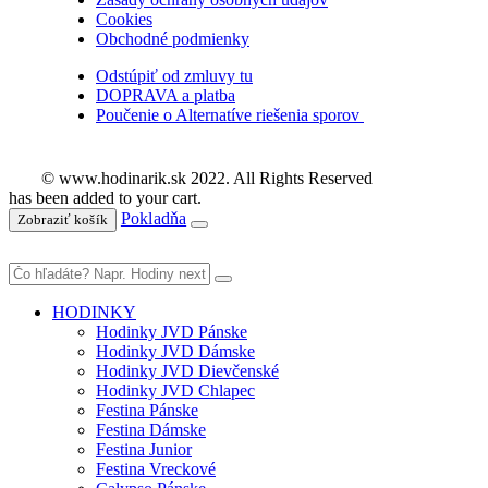
Cookies
Obchodné podmienky
Odstúpiť od zmluvy tu
DOPRAVA a platba
Poučenie o Alternatíve riešenia sporov
© www.hodinarik.sk 2022. All Rights Reserved
has been added to your cart.
Pokladňa
Zobraziť košík
HODINKY
Hodinky JVD Pánske
Hodinky JVD Dámske
Hodinky JVD Dievčenské
Hodinky JVD Chlapec
Festina Pánske
Festina Dámske
Festina Junior
Festina Vreckové