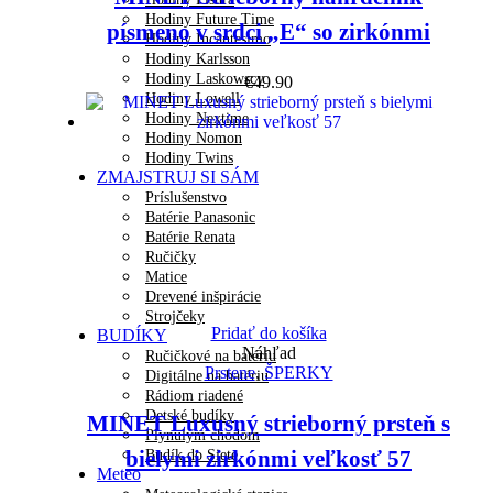
Hodiny Future Time
písmeno v srdci „E“ so zirkónmi
Hodiny Incantesimo
Hodiny Karlsson
Hodiny Laskowscy
€
49.90
Hodiny Lowell
Hodiny Nextime
Hodiny Nomon
Hodiny Twins
ZMAJSTRUJ SI SÁM
Príslušenstvo
Batérie Panasonic
Batérie Renata
Ručičky
Matice
Drevené inšpirácie
Strojčeky
Pridať do košíka
BUDÍKY
Náhľad
Ručičkové na batériu
Prstene
,
ŠPERKY
Digitálne na batériu
Rádiom riadené
Detské budíky
MINET Luxusný strieborný prsteň s
Plynulým chodom
bielymi zirkónmi veľkosť 57
Budík do Siete
Meteo