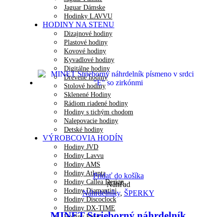
Jaguar Dámske
Hodinky LAVVU
HODINY NA STENU
Dizajnové hodiny
Plastové hodiny
Kovové hodiny
Kyvadlové hodiny
Digitálne hodiny
Drevené hodiny
Stolové hodiny
Sklenené Hodiny
Rádiom riadené hodiny
Hodiny s tichým chodom
Nalepovacie hodiny
Detské hodiny
VÝROBCOVIA HODÍN
Hodiny JVD
Hodiny Lavvu
Hodiny AMS
Hodiny Atlanta
Pridať do košíka
Hodiny Callea Design
Náhľad
Hodiny Diamantini
Náhrdelníky
,
ŠPERKY
Hodiny Discoclock
Hodiny DX-TIME
MINET Strieborný náhrdelník
Hodiny Fisura