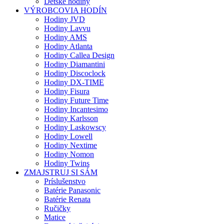
Detské hodiny
VÝROBCOVIA HODÍN
Hodiny JVD
Hodiny Lavvu
Hodiny AMS
Hodiny Atlanta
Hodiny Callea Design
Hodiny Diamantini
Hodiny Discoclock
Hodiny DX-TIME
Hodiny Fisura
Hodiny Future Time
Hodiny Incantesimo
Hodiny Karlsson
Hodiny Laskowscy
Hodiny Lowell
Hodiny Nextime
Hodiny Nomon
Hodiny Twins
ZMAJSTRUJ SI SÁM
Príslušenstvo
Batérie Panasonic
Batérie Renata
Ručičky
Matice