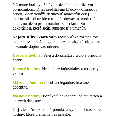
Nástenné hodiny už dávno nie sú len praktickým
pomocníkom. Dnes predstavujú kľúčový dizajnový
prvok, ktorý dokáže definovať atmosféru celej
miestnosti – či už ide o útulnú obývačku, modernú
kuchyňu alebo profesionálnu kanceláriu. Sú
dekoráciou, ktorá spája funkčnosť s umením.
Nájdite si štýl, ktorý vám sedí:
Vďaka rozmanitosti
materiálov si môžete vybrať presne taký kúsok, ktorý
dokonale doplní váš interiér:
Drevené hodiny
:
Vnesú do priestoru teplo a prírodný
dotyk.
Kovové hodiny:
Ideálne pre industriálny a moderný
vzhľad.
Sklenené hodiny:
Pôsobia elegantne, luxusne a
decentne.
Plastové hodiny:
Ponúkajú nekonečnú paletu farieb a
hravých dizajnov.
Objavte našu rozmanitú ponuku a vyberte si nástenné
hodiny, ktoré premenia váš priestor.