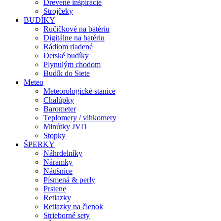
Drevené inšpirácie
Strojčeky
BUDÍKY
Ručičkové na batériu
Digitálne na batériu
Rádiom riadené
Detské budíky
Plynulým chodom
Budík do Siete
Meteo
Meteorologické stanice
Chalúpky
Barometer
Teplomery / vlhkomery
Minútky JVD
Stopky
ŠPERKY
Náhrdelníky
Náramky
Náušnice
Písmená & perly
Prstene
Retiazky
Retiazky na členok
Strieborné sety