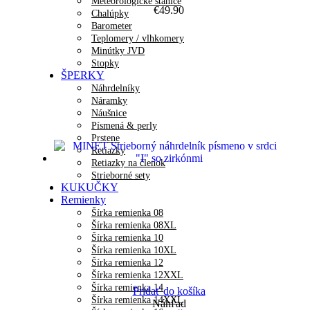
Meteorologické stanice
€
49.90
Chalúpky
Barometer
Teplomery / vlhkomery
Minútky JVD
Stopky
ŠPERKY
Náhrdelníky
Náramky
Náušnice
Písmená & perly
Prstene
Retiazky
Retiazky na členok
Strieborné sety
KUKUČKY
Remienky
Šírka remienka 08
Šírka remienka 08XL
Šírka remienka 10
Šírka remienka 10XL
Šírka remienka 12
Šírka remienka 12XXL
Šírka remienka 14
Pridať do košíka
Šírka remienka 14XXL
Náhľad