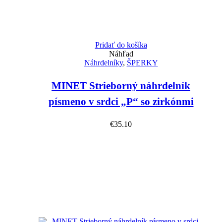
Pridať do košíka
Náhľad
Náhrdelníky
,
ŠPERKY
MINET Strieborný náhrdelník
písmeno v srdci „P“ so zirkónmi
€
35.10