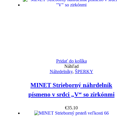
Pridať do košíka
Náhľad
Náhrdelníky
,
ŠPERKY
MINET Strieborný náhrdelník
písmeno v srdci „V“ so zirkónmi
€
35.10