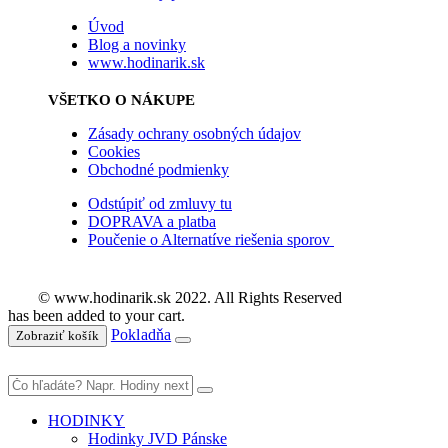
Úvod
Blog a novinky
www.hodinarik.sk
VŠETKO O NÁKUPE
Zásady ochrany osobných údajov
Cookies
Obchodné podmienky
Odstúpiť od zmluvy tu
DOPRAVA a platba
Poučenie o Alternatíve riešenia sporov
© www.hodinarik.sk 2022. All Rights Reserved
has been added to your cart.
Pokladňa
Zobraziť košík
HODINKY
Hodinky JVD Pánske