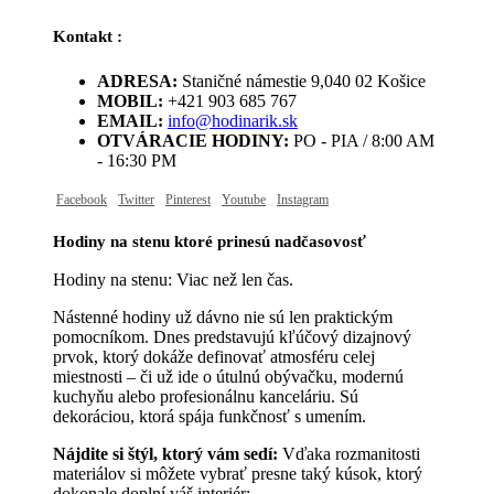
Kontakt :
ADRESA:
Staničné námestie 9,040 02 Košice
MOBIL:
+421 903 685 767
EMAIL:
info@hodinarik.sk
OTVÁRACIE HODINY:
PO - PIA / 8:00 AM
- 16:30 PM
Facebook
Twitter
Pinterest
Youtube
Instagram
Hodiny na stenu ktoré prinesú nadčasovosť
Hodiny na stenu: Viac než len čas.
Nástenné hodiny už dávno nie sú len praktickým
pomocníkom. Dnes predstavujú kľúčový dizajnový
prvok, ktorý dokáže definovať atmosféru celej
miestnosti – či už ide o útulnú obývačku, modernú
kuchyňu alebo profesionálnu kanceláriu. Sú
dekoráciou, ktorá spája funkčnosť s umením.
Nájdite si štýl, ktorý vám sedí:
Vďaka rozmanitosti
materiálov si môžete vybrať presne taký kúsok, ktorý
dokonale doplní váš interiér: