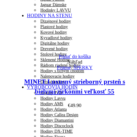
Jaguar Dámske
Hodinky LAVVU
HODINY NA STENU
Dizajnové hodiny
Plastové hodiny
Kovové hodiny
Kyvadlové hodiny
Digitálne hodiny
Drevené hodiny
Stolové hodiny
Pridať do košíka
Sklenené Hodiny
Náhľad
Rádiom riadené hodiny
Prstene
,
ŠPERKY
Hodiny s tichým chodom
Nalepovacie hodiny
MINET Luxusný strieborný prsteň s
Detské hodiny
VÝROBCOVIA HODÍN
bielymi zirkónmi veľkosť 55
Hodiny JVD
Hodiny Lavvu
Hodiny AMS
€
49.90
Hodiny Atlanta
Hodiny Callea Design
Hodiny Diamantini
Hodiny Discoclock
Hodiny DX-TIME
Hodiny Fisura