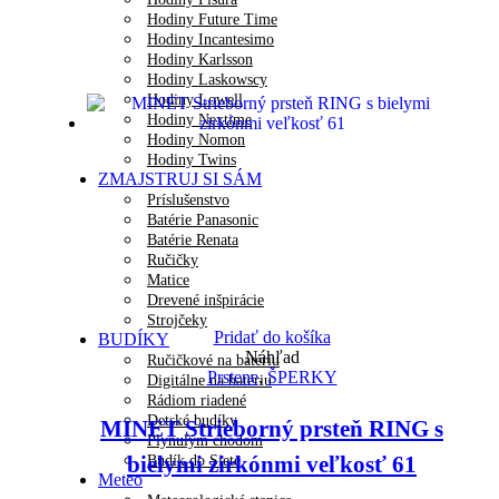
Hodiny Future Time
Hodiny Incantesimo
Hodiny Karlsson
Hodiny Laskowscy
Hodiny Lowell
Hodiny Nextime
Hodiny Nomon
Hodiny Twins
ZMAJSTRUJ SI SÁM
Príslušenstvo
Batérie Panasonic
Batérie Renata
Ručičky
Matice
Drevené inšpirácie
Strojčeky
Pridať do košíka
BUDÍKY
Náhľad
Ručičkové na batériu
Prstene
,
ŠPERKY
Digitálne na batériu
Rádiom riadené
Detské budíky
MINET Strieborný prsteň RING s
Plynulým chodom
bielymi zirkónmi veľkosť 61
Budík do Siete
Meteo