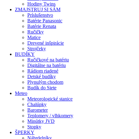
Hodiny Twins
ZMAJSTRUJ SI SÁM
Príslušenstvo
Batérie Panasonic
Batérie Renata
Ručičky
Matice
Drevené inšpirácie
Strojčeky
BUDÍKY
Ručičkové na batériu
Digitálne na batériu
Rádiom riadené
Detské budíky
Plynulým chodom
Budík do Siete
Meteo
Meteorologické stanice
Chalúpky
Barometer
Teplomery / vlhkomery
Minútky JVD
Stopky
ŠPERKY
Náhrdelníky