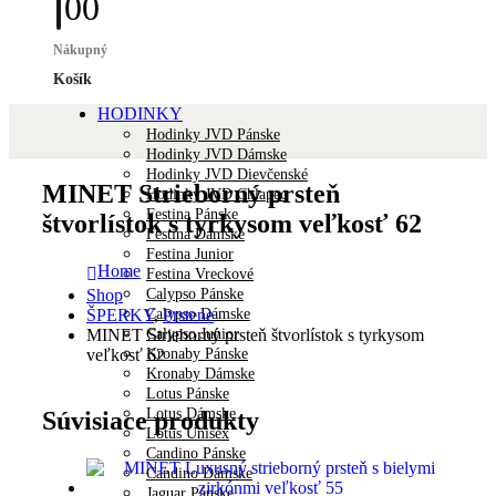
0
0
Nákupný
Košík
HODINKY
Hodinky JVD Pánske
Hodinky JVD Dámske
Hodinky JVD Dievčenské
MINET Strieborný prsteň
Hodinky JVD Chlapec
Festina Pánske
štvorlístok s tyrkysom veľkosť 62
Festina Dámske
Festina Junior
Home
Festina Vreckové
Calypso Pánske
Shop
Calypso Dámske
ŠPERKY
,
Prstene
Calypso Junior
MINET Strieborný prsteň štvorlístok s tyrkysom
Kronaby Pánske
veľkosť 62
Kronaby Dámske
Lotus Pánske
Lotus Dámske
Súvisiace produkty
Lotus Unisex
Candino Pánske
Candino Dámske
Jaguar Pánske