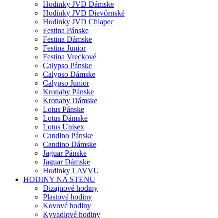
Hodinky JVD Dámske
Hodinky JVD Dievčenské
Hodinky JVD Chlapec
Festina Pánske
Festina Dámske
Festina Junior
Festina Vreckové
Calypso Pánske
Calypso Dámske
Calypso Junior
Kronaby Pánske
Kronaby Dámske
Lotus Pánske
Lotus Dámske
Lotus Unisex
Candino Pánske
Candino Dámske
Jaguar Pánske
Jaguar Dámske
Hodinky LAVVU
HODINY NA STENU
Dizajnové hodiny
Plastové hodiny
Kovové hodiny
Kyvadlové hodiny