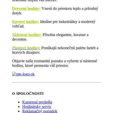
Drevené hodiny
:
Vnesú do priestoru teplo a prírodný
dotyk.
Kovové hodiny:
Ideálne pre industriálny a moderný
vzhľad.
Sklenené hodiny:
Pôsobia elegantne, luxusne a
decentne.
Plastové hodiny:
Ponúkajú nekonečnú paletu farieb a
hravých dizajnov.
Objavte našu rozmanitú ponuku a vyberte si nástenné
hodiny, ktoré premenia váš priestor.
O SPOLOČNOSTI
Kamenná predajňa
Hodinársky servis
Reklamačný poriadok