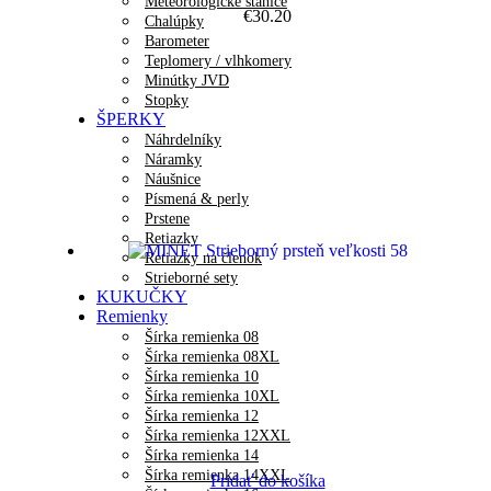
Meteorologické stanice
€
30.20
Chalúpky
Barometer
Teplomery / vlhkomery
Minútky JVD
Stopky
ŠPERKY
Náhrdelníky
Náramky
Náušnice
Písmená & perly
Prstene
Retiazky
Retiazky na členok
Strieborné sety
KUKUČKY
Remienky
Šírka remienka 08
Šírka remienka 08XL
Šírka remienka 10
Šírka remienka 10XL
Šírka remienka 12
Šírka remienka 12XXL
Šírka remienka 14
Šírka remienka 14XXL
Pridať do košíka