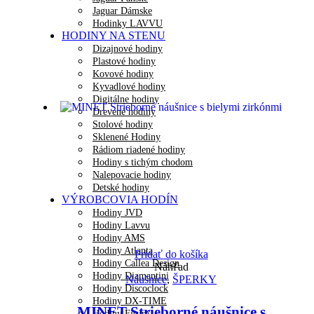
Jaguar Dámske
Hodinky LAVVU
HODINY NA STENU
Dizajnové hodiny
Plastové hodiny
Kovové hodiny
Kyvadlové hodiny
Digitálne hodiny
Drevené hodiny
Stolové hodiny
Sklenené Hodiny
Rádiom riadené hodiny
Hodiny s tichým chodom
Nalepovacie hodiny
Detské hodiny
VÝROBCOVIA HODÍN
Hodiny JVD
Hodiny Lavvu
Hodiny AMS
Hodiny Atlanta
Pridať do košíka
Hodiny Callea Design
Náhľad
Hodiny Diamantini
Náušnice
,
ŠPERKY
Hodiny Discoclock
Hodiny DX-TIME
MINET Strieborné náušnice s
Hodiny Fisura