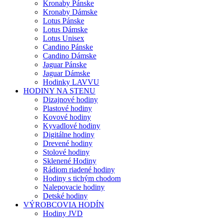
Kronaby Pánske
Kronaby Dámske
Lotus Pánske
Lotus Dámske
Lotus Unisex
Candino Pánske
Candino Dámske
Jaguar Pánske
Jaguar Dámske
Hodinky LAVVU
HODINY NA STENU
Dizajnové hodiny
Plastové hodiny
Kovové hodiny
Kyvadlové hodiny
Digitálne hodiny
Drevené hodiny
Stolové hodiny
Sklenené Hodiny
Rádiom riadené hodiny
Hodiny s tichým chodom
Nalepovacie hodiny
Detské hodiny
VÝROBCOVIA HODÍN
Hodiny JVD