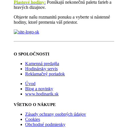
Plastové hodiny:
Ponúkajú nekonečnú paletu farieb a
hravých dizajnov.
Objavte našu rozmanitú ponuku a vyberte si nástenné
hodiny, ktoré premenia váš priestor.
O SPOLOČNOSTI
Kamenná predajňa
Hodinársky servis
Reklamačný poriadok
Úvod
Blog a novinky
www.hodinarik.sk
VŠETKO O NÁKUPE
Zásady ochrany osobných údajov
Cookies
Obchodné podmienky