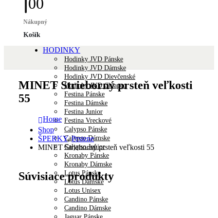
0
0
Nákupný
Košík
HODINKY
Hodinky JVD Pánske
Hodinky JVD Dámske
Hodinky JVD Dievčenské
MINET Strieborný prsteň veľkosti
Hodinky JVD Chlapec
Festina Pánske
55
Festina Dámske
Festina Junior
Home
Festina Vreckové
Calypso Pánske
Shop
Calypso Dámske
ŠPERKY
,
Prstene
Calypso Junior
MINET Strieborný prsteň veľkosti 55
Kronaby Pánske
Kronaby Dámske
Lotus Pánske
Súvisiace produkty
Lotus Dámske
Lotus Unisex
Candino Pánske
Candino Dámske
Jaguar Pánske