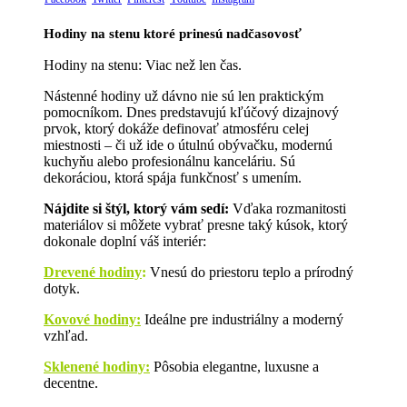
Hodiny na stenu ktoré prinesú nadčasovosť
Hodiny na stenu: Viac než len čas.
Nástenné hodiny už dávno nie sú len praktickým
pomocníkom. Dnes predstavujú kľúčový dizajnový
prvok, ktorý dokáže definovať atmosféru celej
miestnosti – či už ide o útulnú obývačku, modernú
kuchyňu alebo profesionálnu kanceláriu. Sú
dekoráciou, ktorá spája funkčnosť s umením.
Nájdite si štýl, ktorý vám sedí:
Vďaka rozmanitosti
materiálov si môžete vybrať presne taký kúsok, ktorý
dokonale doplní váš interiér:
Drevené hodiny
:
Vnesú do priestoru teplo a prírodný
dotyk.
Kovové hodiny:
Ideálne pre industriálny a moderný
vzhľad.
Sklenené hodiny:
Pôsobia elegantne, luxusne a
decentne.