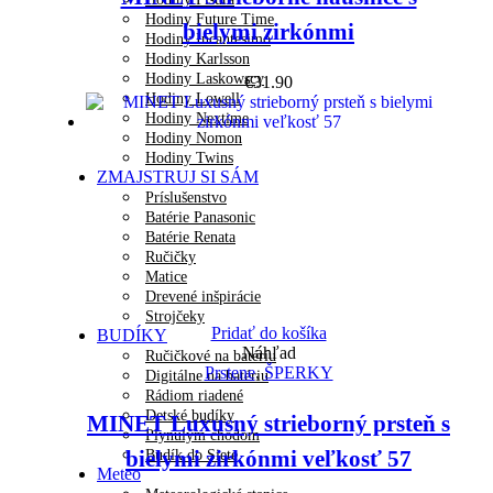
Hodiny Future Time
bielymi zirkónmi
Hodiny Incantesimo
Hodiny Karlsson
Hodiny Laskowscy
€
31.90
Hodiny Lowell
Hodiny Nextime
Hodiny Nomon
Hodiny Twins
ZMAJSTRUJ SI SÁM
Príslušenstvo
Batérie Panasonic
Batérie Renata
Ručičky
Matice
Drevené inšpirácie
Strojčeky
Pridať do košíka
BUDÍKY
Náhľad
Ručičkové na batériu
Prstene
,
ŠPERKY
Digitálne na batériu
Rádiom riadené
Detské budíky
MINET Luxusný strieborný prsteň s
Plynulým chodom
bielymi zirkónmi veľkosť 57
Budík do Siete
Meteo