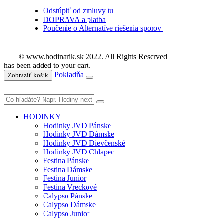
Odstúpiť od zmluvy tu
DOPRAVA a platba
Poučenie o Alternatíve riešenia sporov
© www.hodinarik.sk 2022. All Rights Reserved
has been added to your cart.
Pokladňa
Zobraziť košík
HODINKY
Hodinky JVD Pánske
Hodinky JVD Dámske
Hodinky JVD Dievčenské
Hodinky JVD Chlapec
Festina Pánske
Festina Dámske
Festina Junior
Festina Vreckové
Calypso Pánske
Calypso Dámske
Calypso Junior