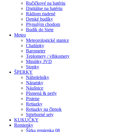
Ručičkové na batériu
Digitálne na batériu
Rádiom riadené
Detské budíky
Plynulým chodom
Budík do Siete
Meteo
Meteorologické stanice
Chalúpky
Barometer
Teplomery / vlhkomery
Minútky JVD
Stopky
ŠPERKY
Náhrdelníky
Náramky
Náušnice
Písmená & perly
Prstene
Retiazky
Retiazky na členok
Strieborné sety
KUKUČKY
Remienky
Šírka remienka 08