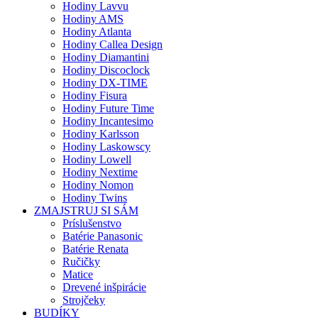
Hodiny Lavvu
Hodiny AMS
Hodiny Atlanta
Hodiny Callea Design
Hodiny Diamantini
Hodiny Discoclock
Hodiny DX-TIME
Hodiny Fisura
Hodiny Future Time
Hodiny Incantesimo
Hodiny Karlsson
Hodiny Laskowscy
Hodiny Lowell
Hodiny Nextime
Hodiny Nomon
Hodiny Twins
ZMAJSTRUJ SI SÁM
Príslušenstvo
Batérie Panasonic
Batérie Renata
Ručičky
Matice
Drevené inšpirácie
Strojčeky
BUDÍKY