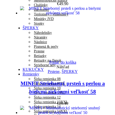
Meteorologické stanice
€
49.90
Chalúpky
Barometer
Teplomery / vlhkomery
Minútky JVD
Stopky
ŠPERKY
Náhrdelníky
Náramky
Náušnice
Písmená & perly
Prstene
Retiazky
Retiazky na členok
Pridať do košíka
Strieborné sety
Náhľad
KUKUČKY
Prstene
,
ŠPERKY
Remienky
Šírka remienka 08
MINET Strieborný prsteň s perlou a
Šírka remienka 08XL
Šírka remienka 10
bielymi zirkónmi veľkosť 58
Šírka remienka 10XL
Šírka remienka 12
Šírka remienka 12XXL
€
26.40
Šírka remienka 14
Šírka remienka 14XXL