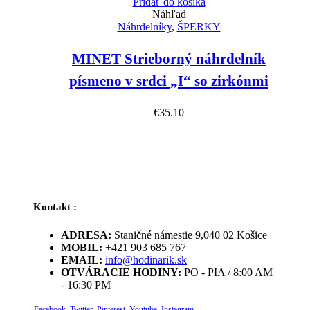
Pridať do košíka
Náhľad
Náhrdelníky
,
ŠPERKY
MINET Strieborný náhrdelník
písmeno v srdci „I“ so zirkónmi
€
35.10
Kontakt :
ADRESA:
Staničné námestie 9,040 02 Košice
MOBIL:
+421 903 685 767
EMAIL:
info@hodinarik.sk
OTVÁRACIE HODINY:
PO - PIA / 8:00 AM
- 16:30 PM
Facebook
Twitter
Pinterest
Youtube
Instagram