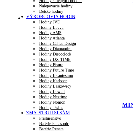
Hodiny s tichým chodom
Nalepovacie hodiny
Detské hodiny
VÝROBCOVIA HODÍN
Hodiny JVD
Hodiny Lavvu
Hodiny AMS
Hodiny Atlanta
Hodiny Callea Design
Hodiny Diamantini
Hodiny Discoclock
Hodiny DX-TIME
Hodiny Fisura
Hodiny Future Time
Hodiny Incantesimo
Hodiny Karlsson
Hodiny Laskowscy
Hodiny Lowell
Hodiny Nextime
Hodiny Nomon
MIN
Hodiny Twins
ZMAJSTRUJ SI SÁM
Príslušenstvo
Batérie Panasonic
Batérie Renata