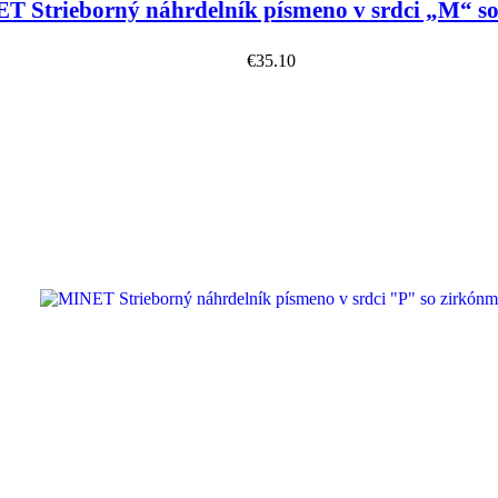
T Strieborný náhrdelník písmeno v srdci „M“ so
€
35.10