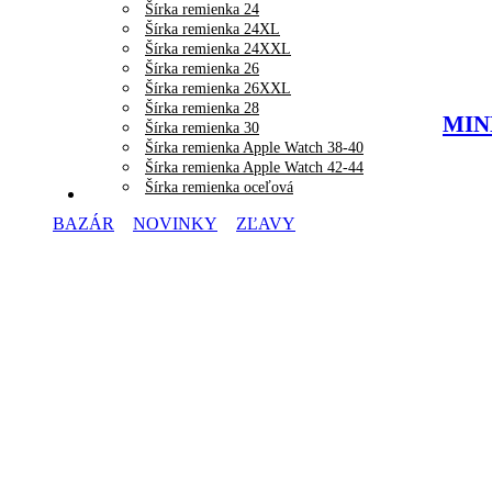
Šírka remienka 24
Šírka remienka 24XL
Šírka remienka 24XXL
Šírka remienka 26
Šírka remienka 26XXL
Šírka remienka 28
MINE
Šírka remienka 30
Šírka remienka Apple Watch 38-40
Šírka remienka Apple Watch 42-44
Šírka remienka oceľová
BAZÁR
NOVINKY
ZĽAVY