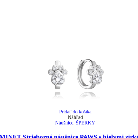
Pridať do košíka
Náhľad
Náušnice
,
ŠPERKY
MINET Strieborné náušnice PAWS s bielymi zir