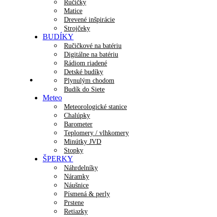
Ručičky
Matice
Drevené inšpirácie
Strojčeky
BUDÍKY
Ručičkové na batériu
Digitálne na batériu
Rádiom riadené
Detské budíky
Plynulým chodom
Budík do Siete
Meteo
Meteorologické stanice
Chalúpky
Barometer
Teplomery / vlhkomery
Minútky JVD
Stopky
ŠPERKY
Náhrdelníky
Náramky
Náušnice
Písmená & perly
Prstene
Retiazky