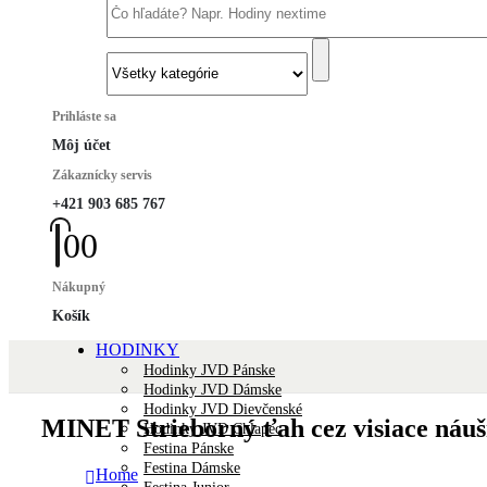
Prihláste sa
Môj účet
Zákaznícky servis
+421 903 685 767
0
0
Nákupný
Košík
HODINKY
Hodinky JVD Pánske
Hodinky JVD Dámske
Hodinky JVD Dievčenské
MINET Strieborný ťah cez visiace náu
Hodinky JVD Chlapec
Festina Pánske
Festina Dámske
Home