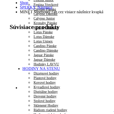
Festina Junior
Shop
Festina Vreckové
ŠPERKY
,
Náušnice
Calypso Pánske
MINET Strieborný ťah cez visiace náušnice kvapká
Calypso Dámske
Calypso Junior
Kronaby Pánske
Súvisiace produkty
Kronaby Dámske
Lotus Pánske
Lotus Dámske
Lotus Unisex
Candino Pánske
Candino Dámske
Jaguar Pánske
Jaguar Dámske
Hodinky LAVVU
HODINY NA STENU
Dizajnové hodiny
Plastové hodiny
Kovové hodiny
Kyvadlové hodiny
Digitálne hodiny
Drevené hodiny
Stolové hodiny
Sklenené Hodiny
Rádiom riadené hodiny