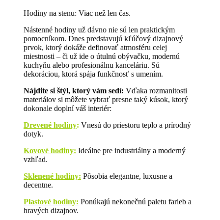
Hodiny na stenu: Viac než len čas.
Nástenné hodiny už dávno nie sú len praktickým
pomocníkom. Dnes predstavujú kľúčový dizajnový
prvok, ktorý dokáže definovať atmosféru celej
miestnosti – či už ide o útulnú obývačku, modernú
kuchyňu alebo profesionálnu kanceláriu. Sú
dekoráciou, ktorá spája funkčnosť s umením.
Nájdite si štýl, ktorý vám sedí:
Vďaka rozmanitosti
materiálov si môžete vybrať presne taký kúsok, ktorý
dokonale doplní váš interiér:
Drevené hodiny
:
Vnesú do priestoru teplo a prírodný
dotyk.
Kovové hodiny:
Ideálne pre industriálny a moderný
vzhľad.
Sklenené hodiny:
Pôsobia elegantne, luxusne a
decentne.
Plastové hodiny:
Ponúkajú nekonečnú paletu farieb a
hravých dizajnov.