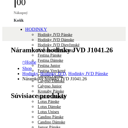
0
0
Nákupný
Košík
HODINKY
Hodinky JVD Pánske
Hodinky JVD Dámske
Hodinky JVD Dievčenské
Náramkové hodinky JVD J1041.26
Hodinky JVD Chlapec
Festina Pánske
Festina Dámske
Home
Festina Junior
Shop
Festina Vreckové
Hodinky
,
Hodinky JVD
,
Hodinky JVD Pánske
Calypso Pánske
Náramkové hodinky JVD J1041.26
Calypso Dámske
Calypso Junior
Kronaby Pánske
Súvisiace produkty
Kronaby Dámske
Lotus Pánske
Lotus Dámske
Lotus Unisex
Candino Pánske
Candino Dámske
Jaguar Pánske