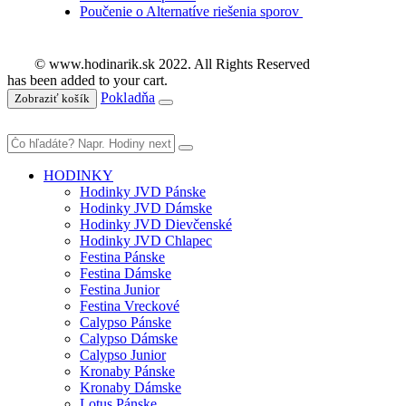
Poučenie o Alternatíve riešenia sporov
© www.hodinarik.sk 2022. All Rights Reserved
has been added to your cart.
Pokladňa
Zobraziť košík
HODINKY
Hodinky JVD Pánske
Hodinky JVD Dámske
Hodinky JVD Dievčenské
Hodinky JVD Chlapec
Festina Pánske
Festina Dámske
Festina Junior
Festina Vreckové
Calypso Pánske
Calypso Dámske
Calypso Junior
Kronaby Pánske
Kronaby Dámske
Lotus Pánske