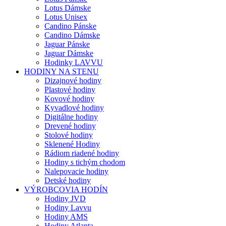
Lotus Dámske
Lotus Unisex
Candino Pánske
Candino Dámske
Jaguar Pánske
Jaguar Dámske
Hodinky LAVVU
HODINY NA STENU
Dizajnové hodiny
Plastové hodiny
Kovové hodiny
Kyvadlové hodiny
Digitálne hodiny
Drevené hodiny
Stolové hodiny
Sklenené Hodiny
Rádiom riadené hodiny
Hodiny s tichým chodom
Nalepovacie hodiny
Detské hodiny
VÝROBCOVIA HODÍN
Hodiny JVD
Hodiny Lavvu
Hodiny AMS
Hodiny Atlanta