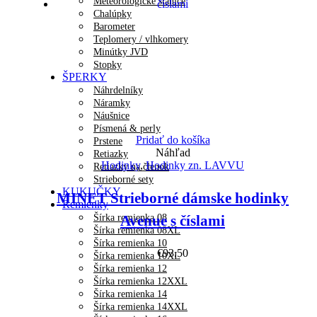
Meteorologické stanice
Chalúpky
Barometer
Teplomery / vlhkomery
Minútky JVD
Stopky
ŠPERKY
Náhrdelníky
Náramky
Náušnice
Písmená & perly
Pridať do košíka
Prstene
Náhľad
Retiazky
Hodinky
,
Hodinky zn. LAVVU
Retiazky na členok
Strieborné sety
KUKUČKY
MINET Strieborné dámske hodinky
Remienky
Šírka remienka 08
Avenue s číslami
Šírka remienka 08XL
Šírka remienka 10
€
93.50
Šírka remienka 10XL
Šírka remienka 12
Šírka remienka 12XXL
Šírka remienka 14
Šírka remienka 14XXL