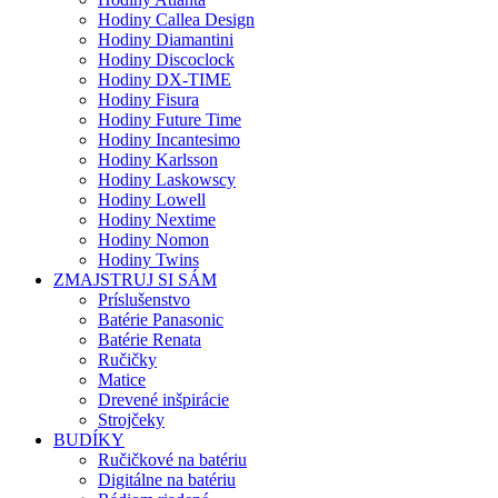
Hodiny Callea Design
Hodiny Diamantini
Hodiny Discoclock
Hodiny DX-TIME
Hodiny Fisura
Hodiny Future Time
Hodiny Incantesimo
Hodiny Karlsson
Hodiny Laskowscy
Hodiny Lowell
Hodiny Nextime
Hodiny Nomon
Hodiny Twins
ZMAJSTRUJ SI SÁM
Príslušenstvo
Batérie Panasonic
Batérie Renata
Ručičky
Matice
Drevené inšpirácie
Strojčeky
BUDÍKY
Ručičkové na batériu
Digitálne na batériu