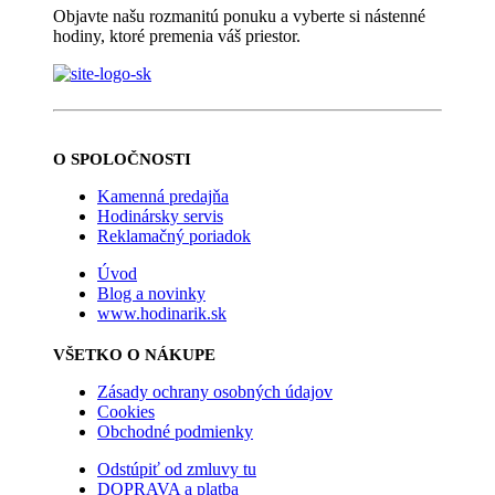
Objavte našu rozmanitú ponuku a vyberte si nástenné
hodiny, ktoré premenia váš priestor.
O SPOLOČNOSTI
Kamenná predajňa
Hodinársky servis
Reklamačný poriadok
Úvod
Blog a novinky
www.hodinarik.sk
VŠETKO O NÁKUPE
Zásady ochrany osobných údajov
Cookies
Obchodné podmienky
Odstúpiť od zmluvy tu
DOPRAVA a platba