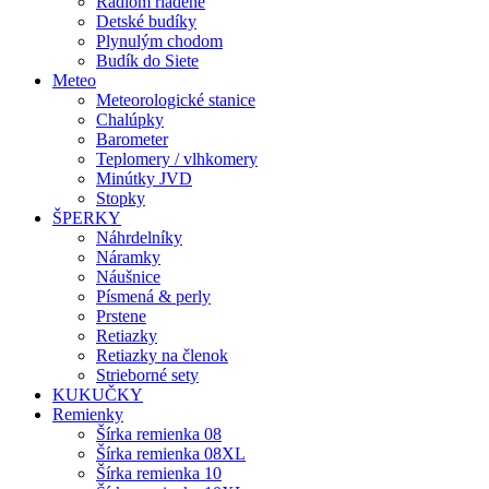
Rádiom riadené
Detské budíky
Plynulým chodom
Budík do Siete
Meteo
Meteorologické stanice
Chalúpky
Barometer
Teplomery / vlhkomery
Minútky JVD
Stopky
ŠPERKY
Náhrdelníky
Náramky
Náušnice
Písmená & perly
Prstene
Retiazky
Retiazky na členok
Strieborné sety
KUKUČKY
Remienky
Šírka remienka 08
Šírka remienka 08XL
Šírka remienka 10