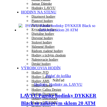
Jaguar Dámske
Hodinky LAVVU
HODINY NA STENU
Dizajnové hodiny
Plastové hodiny
Kovové hodiny
Kyvadlové hodiny
Digitálne hodiny
Drevené hodiny
Stolové hodiny
Sklenené Hodiny
Rádiom riadené hodiny
Hodiny s tichým chodom
Nalepovacie hodiny
Detské hodiny
VÝROBCOVIA HODÍN
Hodiny JVD
Pridať do košíka
Hodiny Lavvu
Náhľad
Hodiny AMS
Hodinky
,
Hodinky zn. LAVVU
Hodiny Atlanta
Hodiny Callea Design
Hodiny Diamantini
LAVVU Pánske hodinky DYKKER
Hodiny Discoclock
Black so zafírovým sklom 20 ATM
Hodiny DX-TIME
Hodiny Fisura