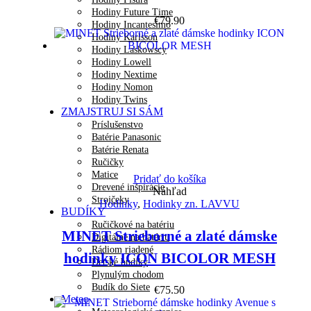
Hodiny Future Time
€
79.90
Hodiny Incantesimo
Hodiny Karlsson
Hodiny Laskowscy
Hodiny Lowell
Hodiny Nextime
Hodiny Nomon
Hodiny Twins
ZMAJSTRUJ SI SÁM
Príslušenstvo
Batérie Panasonic
Batérie Renata
Ručičky
Matice
Pridať do košíka
Drevené inšpirácie
Náhľad
Strojčeky
Hodinky
,
Hodinky zn. LAVVU
BUDÍKY
Ručičkové na batériu
MINET Strieborné a zlaté dámske
Digitálne na batériu
Rádiom riadené
hodinky ICON BICOLOR MESH
Detské budíky
Plynulým chodom
Budík do Siete
€
75.50
Meteo