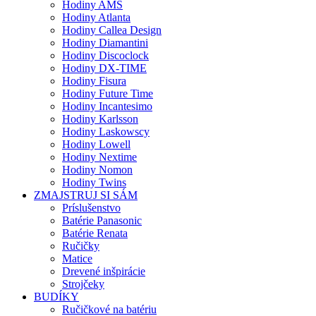
Hodiny AMS
Hodiny Atlanta
Hodiny Callea Design
Hodiny Diamantini
Hodiny Discoclock
Hodiny DX-TIME
Hodiny Fisura
Hodiny Future Time
Hodiny Incantesimo
Hodiny Karlsson
Hodiny Laskowscy
Hodiny Lowell
Hodiny Nextime
Hodiny Nomon
Hodiny Twins
ZMAJSTRUJ SI SÁM
Príslušenstvo
Batérie Panasonic
Batérie Renata
Ručičky
Matice
Drevené inšpirácie
Strojčeky
BUDÍKY
Ručičkové na batériu