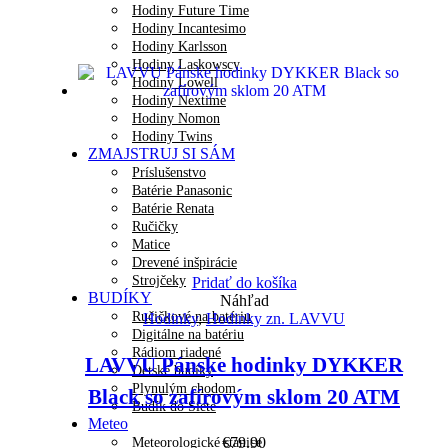
Hodiny Future Time
Hodiny Incantesimo
Hodiny Karlsson
Hodiny Laskowscy
Hodiny Lowell
Hodiny Nextime
Hodiny Nomon
Hodiny Twins
ZMAJSTRUJ SI SÁM
Príslušenstvo
Batérie Panasonic
Batérie Renata
Ručičky
Matice
Drevené inšpirácie
Strojčeky
Pridať do košíka
BUDÍKY
Náhľad
Ručičkové na batériu
Hodinky
,
Hodinky zn. LAVVU
Digitálne na batériu
Rádiom riadené
LAVVU Pánske hodinky DYKKER
Detské budíky
Plynulým chodom
Black so zafírovým sklom 20 ATM
Budík do Siete
Meteo
€
79.90
Meteorologické stanice