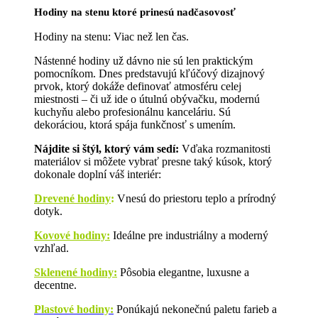
Hodiny na stenu ktoré prinesú nadčasovosť
Hodiny na stenu: Viac než len čas.
Nástenné hodiny už dávno nie sú len praktickým
pomocníkom. Dnes predstavujú kľúčový dizajnový
prvok, ktorý dokáže definovať atmosféru celej
miestnosti – či už ide o útulnú obývačku, modernú
kuchyňu alebo profesionálnu kanceláriu. Sú
dekoráciou, ktorá spája funkčnosť s umením.
Nájdite si štýl, ktorý vám sedí:
Vďaka rozmanitosti
materiálov si môžete vybrať presne taký kúsok, ktorý
dokonale doplní váš interiér:
Drevené hodiny
:
Vnesú do priestoru teplo a prírodný
dotyk.
Kovové hodiny:
Ideálne pre industriálny a moderný
vzhľad.
Sklenené hodiny:
Pôsobia elegantne, luxusne a
decentne.
Plastové hodiny:
Ponúkajú nekonečnú paletu farieb a