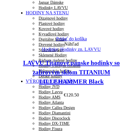
Jaguar Dámske
Hodinky LAVVU
HODINY NA STENU
Dizajnové hodiny
Plastové hodiny
Kovové hodiny
Kyvadlové hodiny
Pridať do košíka
Digitálne hodiny
Náhľad
Drevené hodiny
Hodinky
,
Hodinky zn. LAVVU
Stolové hodiny
Sklenené Hodiny
Rádiom riadené hodiny
LAVVU Titánové pánske hodinky so
Hodiny s tichým chodom
Nalepovacie hodiny
zafírovým sklom TITANIUM
Detské hodiny
LILLEHAMMER Black
VÝROBCOVIA HODÍN
Hodiny JVD
Hodiny Lavvu
€
120.50
Hodiny AMS
Hodiny Atlanta
Hodiny Callea Design
Hodiny Diamantini
Hodiny Discoclock
Hodiny DX-TIME
Hodiny Fisura