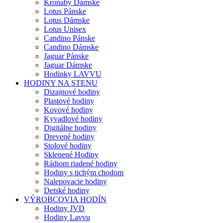
Kronaby Dámske
Lotus Pánske
Lotus Dámske
Lotus Unisex
Candino Pánske
Candino Dámske
Jaguar Pánske
Jaguar Dámske
Hodinky LAVVU
HODINY NA STENU
Dizajnové hodiny
Plastové hodiny
Kovové hodiny
Kyvadlové hodiny
Digitálne hodiny
Drevené hodiny
Stolové hodiny
Sklenené Hodiny
Rádiom riadené hodiny
Hodiny s tichým chodom
Nalepovacie hodiny
Detské hodiny
VÝROBCOVIA HODÍN
Hodiny JVD
Hodiny Lavvu