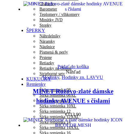
Chalúpky
Barometer
Teplomery / vlhkomery
Minútky JVD
Stopky
ŠPERKY
Náhrdelníky
Náramky
Náušnice
Písmená & perly
Prstene
Retiazky
Pridať do košíka
Retiazky na členok
Náhľad
Strieborné sety
Hodinky
,
Hodinky zn. LAVVU
KUKUČKY
Remienky
Šírka remienka 08
MINET Ružovo-zlaté dámske
Šírka remienka 08XL
hodinky AVENUE s číslami
Šírka remienka 10
Šírka remienka 10XL
Šírka remienka 12
€
113.90
Šírka remienka 12XXL
Šírka remienka 14
Šírka remienka 14XXL
Šírka remienka 16