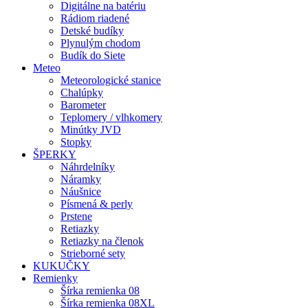
Digitálne na batériu
Rádiom riadené
Detské budíky
Plynulým chodom
Budík do Siete
Meteo
Meteorologické stanice
Chalúpky
Barometer
Teplomery / vlhkomery
Minútky JVD
Stopky
ŠPERKY
Náhrdelníky
Náramky
Náušnice
Písmená & perly
Prstene
Retiazky
Retiazky na členok
Strieborné sety
KUKUČKY
Remienky
Šírka remienka 08
Šírka remienka 08XL