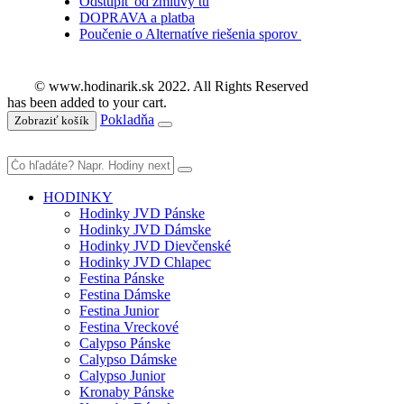
Odstúpiť od zmluvy tu
DOPRAVA a platba
Poučenie o Alternatíve riešenia sporov
© www.hodinarik.sk 2022. All Rights Reserved
has been added to your cart.
Pokladňa
Zobraziť košík
HODINKY
Hodinky JVD Pánske
Hodinky JVD Dámske
Hodinky JVD Dievčenské
Hodinky JVD Chlapec
Festina Pánske
Festina Dámske
Festina Junior
Festina Vreckové
Calypso Pánske
Calypso Dámske
Calypso Junior
Kronaby Pánske