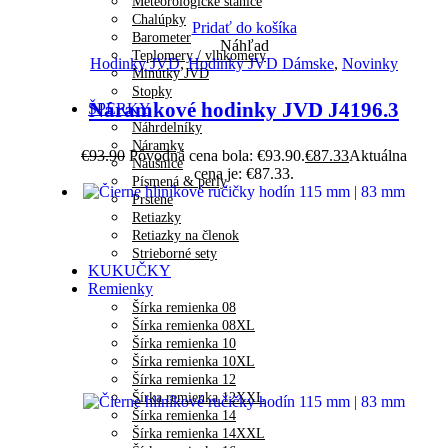
Meteorologické stanice
Chalúpky
Pridať do košíka
Barometer
Náhľad
Teplomery / vlhkomery
Hodinky JVD
,
Hodinky JVD Dámske
,
Novinky
Minútky JVD
Stopky
Náramkové hodinky JVD J4196.3
ŠPERKY
Náhrdelníky
Náramky
€
93.90
Pôvodná cena bola: €93.90.
€
87.33
Aktuálna
Náušnice
cena je: €87.33.
Písmená & perly
Prstene
Retiazky
Retiazky na členok
Strieborné sety
KUKUČKY
Remienky
Šírka remienka 08
Šírka remienka 08XL
Šírka remienka 10
Šírka remienka 10XL
Šírka remienka 12
Šírka remienka 12XXL
Šírka remienka 14
Šírka remienka 14XXL