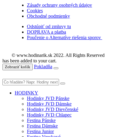
Zásady ochrany osobných údajov
Cookies
Obchodné podmienky
Odstúpiť od zmluvy tu
DOPRAVA a platba
Poučenie o Alternatíve riešenia sporov
© www.hodinarik.sk 2022. All Rights Reserved
has been added to your cart.
Pokladňa
Zobraziť košík
HODINKY
Hodinky JVD Pánske
Hodinky JVD Dámske
Hodinky JVD Dievčenské
Hodinky JVD Chlapec
Festina Pánske
Festina Dámske
Festina Junior
Festina Vreckové