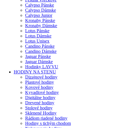
Calypso Pánske
Calypso Dámske
Calypso Junior
Kronaby Pánske
Kronaby Dámske
Lotus Pánske
Lotus Dámske
Lotus Unisex
Candino Pánske
Candino Dámske
Jaguar Pánske
Jaguar Dámske
Hodinky LAVVU
HODINY NA STENU
Dizajnové hodiny
Plastové hodiny
Kovové hodiny
Kyvadlové hodiny
Digitálne hodiny
Drevené hodiny
Stolové hodiny
Sklenené Hodiny
Rádiom riadené hodiny
Hodiny s tichým chodom