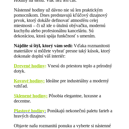
Hodiny na stenu: Viac než len čas.
Nástenné hodiny už dávno nie sú len praktickým
pomocníkom. Dnes predstavujú kľúčový dizajnový
prvok, ktorý dokáže definovať atmosféru celej
miestnosti – či už ide o útulnú obývačku, modernú
kuchyňu alebo profesionálnu kanceláriu. Sú
dekoráciou, ktorá spája funkčnosť s umením.
Nájdite si štýl, ktorý vám sedí:
Vďaka rozmanitosti
materiálov si môžete vybrať presne taký kúsok, ktorý
dokonale doplní váš interiér:
Drevené hodiny
:
Vnesú do priestoru teplo a prírodný
dotyk.
Kovové hodiny:
Ideálne pre industriálny a moderný
vzhľad.
Sklenené hodiny:
Pôsobia elegantne, luxusne a
decentne.
Plastové hodiny:
Ponúkajú nekonečnú paletu farieb a
hravých dizajnov.
Objavte našu rozmanitú ponuku a vyberte si nástenné