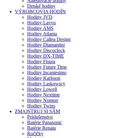
Nalepovacie hodiny
Detské hodiny
VÝROBCOVIA HODÍN
Hodiny JVD
Hodiny Lavvu
Hodiny AMS
Hodiny Atlanta
Hodiny Callea Design
Hodiny Diamantini
Hodiny Discoclock
Hodiny DX-TIME
Hodiny Fisura
Hodiny Future Time
Hodiny Incantesimo
Hodiny Karlsson
Hodiny Laskowscy
Hodiny Lowell
Hodiny Nextime
Hodiny Nomon
Hodiny Twins
ZMAJSTRUJ SI SÁM
Príslušenstvo
Batérie Panasonic
Batérie Renata
Ručičky