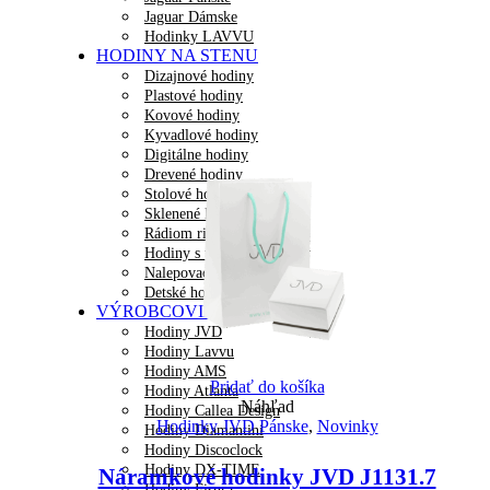
Jaguar Dámske
Hodinky LAVVU
HODINY NA STENU
Dizajnové hodiny
Plastové hodiny
Kovové hodiny
Kyvadlové hodiny
Digitálne hodiny
Drevené hodiny
Stolové hodiny
Sklenené Hodiny
Rádiom riadené hodiny
Hodiny s tichým chodom
Nalepovacie hodiny
Detské hodiny
VÝROBCOVIA HODÍN
Hodiny JVD
Hodiny Lavvu
Hodiny AMS
Pridať do košíka
Hodiny Atlanta
Náhľad
Hodiny Callea Design
Hodinky JVD Pánske
,
Novinky
Hodiny Diamantini
Hodiny Discoclock
Hodiny DX-TIME
Náramkové hodinky JVD J1131.7
Hodiny Fisura