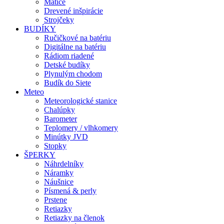
Matice
Drevené inšpirácie
Strojčeky
BUDÍKY
Ručičkové na batériu
Digitálne na batériu
Rádiom riadené
Detské budíky
Plynulým chodom
Budík do Siete
Meteo
Meteorologické stanice
Chalúpky
Barometer
Teplomery / vlhkomery
Minútky JVD
Stopky
ŠPERKY
Náhrdelníky
Náramky
Náušnice
Písmená & perly
Prstene
Retiazky
Retiazky na členok