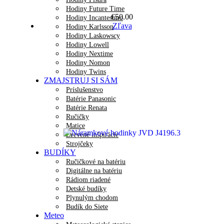
Hodiny Future Time
€
50.00
Hodiny Incantesimo
Zľava
Hodiny Karlsson
Hodiny Laskowscy
Hodiny Lowell
Hodiny Nextime
Hodiny Nomon
Hodiny Twins
ZMAJSTRUJ SI SÁM
Príslušenstvo
Batérie Panasonic
Batérie Renata
Ručičky
Matice
Drevené inšpirácie
Strojčeky
BUDÍKY
Ručičkové na batériu
Digitálne na batériu
Rádiom riadené
Detské budíky
Plynulým chodom
Budík do Siete
Meteo