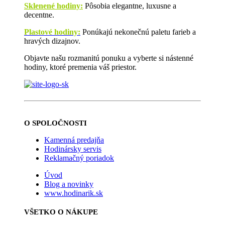
Sklenené hodiny:
Pôsobia elegantne, luxusne a
decentne.
Plastové hodiny:
Ponúkajú nekonečnú paletu farieb a
hravých dizajnov.
Objavte našu rozmanitú ponuku a vyberte si nástenné
hodiny, ktoré premenia váš priestor.
O SPOLOČNOSTI
Kamenná predajňa
Hodinársky servis
Reklamačný poriadok
Úvod
Blog a novinky
www.hodinarik.sk
VŠETKO O NÁKUPE