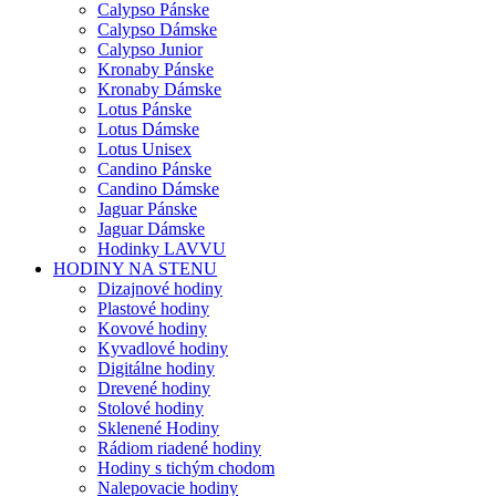
Calypso Pánske
Calypso Dámske
Calypso Junior
Kronaby Pánske
Kronaby Dámske
Lotus Pánske
Lotus Dámske
Lotus Unisex
Candino Pánske
Candino Dámske
Jaguar Pánske
Jaguar Dámske
Hodinky LAVVU
HODINY NA STENU
Dizajnové hodiny
Plastové hodiny
Kovové hodiny
Kyvadlové hodiny
Digitálne hodiny
Drevené hodiny
Stolové hodiny
Sklenené Hodiny
Rádiom riadené hodiny
Hodiny s tichým chodom
Nalepovacie hodiny