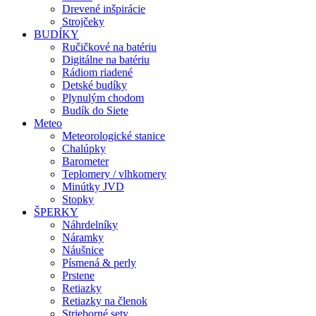
Drevené inšpirácie
Strojčeky
BUDÍKY
Ručičkové na batériu
Digitálne na batériu
Rádiom riadené
Detské budíky
Plynulým chodom
Budík do Siete
Meteo
Meteorologické stanice
Chalúpky
Barometer
Teplomery / vlhkomery
Minútky JVD
Stopky
ŠPERKY
Náhrdelníky
Náramky
Náušnice
Písmená & perly
Prstene
Retiazky
Retiazky na členok
Strieborné sety