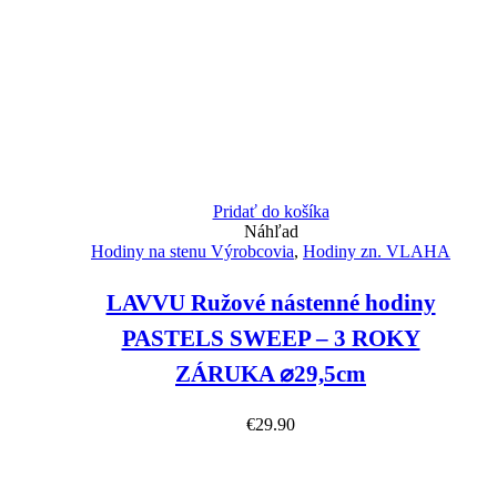
Pridať do košíka
Náhľad
Hodiny na stenu Výrobcovia
,
Hodiny zn. VLAHA
LAVVU Ružové nástenné hodiny
PASTELS SWEEP – 3 ROKY
ZÁRUKA ⌀29,5cm
€
29.90