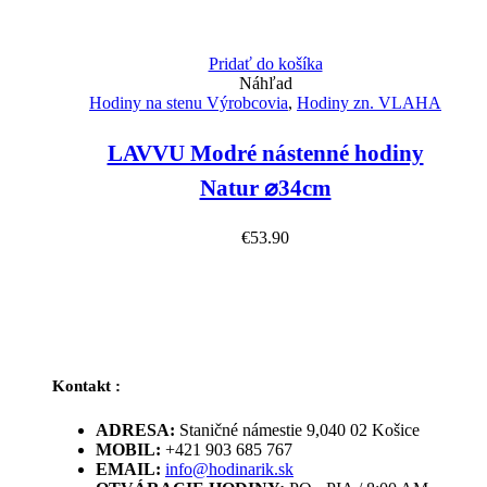
Pridať do košíka
Náhľad
Hodiny na stenu Výrobcovia
,
Hodiny zn. VLAHA
LAVVU Modré nástenné hodiny
Natur ⌀34cm
€
53.90
Kontakt :
ADRESA:
Staničné námestie 9,040 02 Košice
MOBIL:
+421 903 685 767
EMAIL:
info@hodinarik.sk