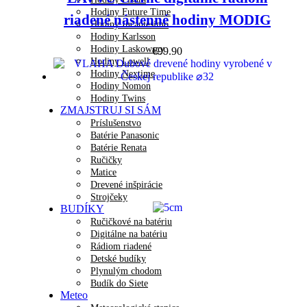
Hodiny Future Time
riadené nástenné hodiny MODIG
Hodiny Incantesimo
Hodiny Karlsson
Hodiny Laskowscy
€
99.90
Hodiny Lowell
Hodiny Nextime
Hodiny Nomon
Hodiny Twins
ZMAJSTRUJ SI SÁM
Príslušenstvo
Batérie Panasonic
Batérie Renata
Ručičky
Matice
Drevené inšpirácie
Strojčeky
BUDÍKY
Ručičkové na batériu
Digitálne na batériu
Rádiom riadené
Detské budíky
Plynulým chodom
Budík do Siete
Meteo