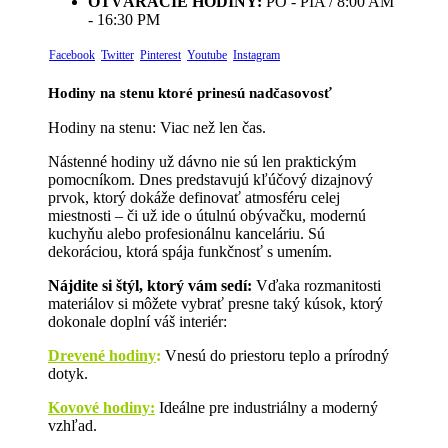
OTVÁRACIE HODINY:
PO - PIA / 8:00 AM
- 16:30 PM
Facebook
Twitter
Pinterest
Youtube
Instagram
Hodiny na stenu ktoré prinesú nadčasovosť
Hodiny na stenu: Viac než len čas.
Nástenné hodiny už dávno nie sú len praktickým
pomocníkom. Dnes predstavujú kľúčový dizajnový
prvok, ktorý dokáže definovať atmosféru celej
miestnosti – či už ide o útulnú obývačku, modernú
kuchyňu alebo profesionálnu kanceláriu. Sú
dekoráciou, ktorá spája funkčnosť s umením.
Nájdite si štýl, ktorý vám sedí:
Vďaka rozmanitosti
materiálov si môžete vybrať presne taký kúsok, ktorý
dokonale doplní váš interiér:
Drevené hodiny
:
Vnesú do priestoru teplo a prírodný
dotyk.
Kovové hodiny:
Ideálne pre industriálny a moderný
vzhľad.