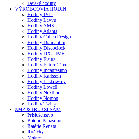
Detské hodiny
VÝROBCOVIA HODÍN
Hodiny JVD
Hodiny Lavvu
Hodiny AMS
Hodiny Atlanta
Hodiny Callea Design
Hodiny Diamantini
Hodiny Discoclock
Hodiny DX-TIME
Hodiny Fisura
Hodiny Future Time
Hodiny Incantesimo
Hodiny Karlsson
Hodiny Laskowscy
Hodiny Lowell
Hodiny Nextime
Hodiny Nomon
Hodiny Twins
ZMAJSTRUJ SI SÁM
Príslušenstvo
Batérie Panasonic
Batérie Renata
Ručičky
Matice