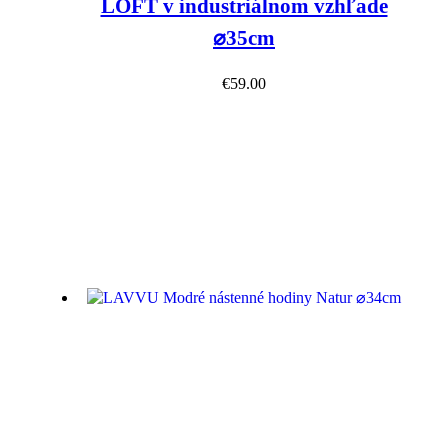
LOFT v industriálnom vzhľade
⌀35cm
€
59.00