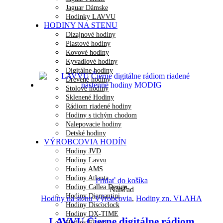
Jaguar Dámske
Hodinky LAVVU
HODINY NA STENU
Dizajnové hodiny
Plastové hodiny
Kovové hodiny
Kyvadlové hodiny
Digitálne hodiny
Drevené hodiny
Stolové hodiny
Sklenené Hodiny
Rádiom riadené hodiny
Hodiny s tichým chodom
Nalepovacie hodiny
Detské hodiny
VÝROBCOVIA HODÍN
Hodiny JVD
Hodiny Lavvu
Hodiny AMS
Hodiny Atlanta
Pridať do košíka
Hodiny Callea Design
Náhľad
Hodiny Diamantini
Hodiny na stenu Výrobcovia
,
Hodiny zn. VLAHA
Hodiny Discoclock
Hodiny DX-TIME
LAVVU Čierne digitálne rádiom
Hodiny Fisura