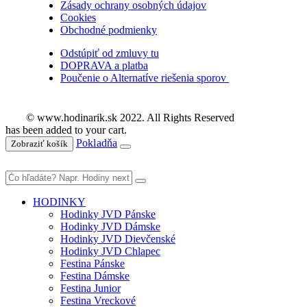
Zásady ochrany osobných údajov
Cookies
Obchodné podmienky
Odstúpiť od zmluvy tu
DOPRAVA a platba
Poučenie o Alternatíve riešenia sporov
© www.hodinarik.sk 2022. All Rights Reserved
has been added to your cart.
Pokladňa
Zobraziť košík
HODINKY
Hodinky JVD Pánske
Hodinky JVD Dámske
Hodinky JVD Dievčenské
Hodinky JVD Chlapec
Festina Pánske
Festina Dámske
Festina Junior
Festina Vreckové