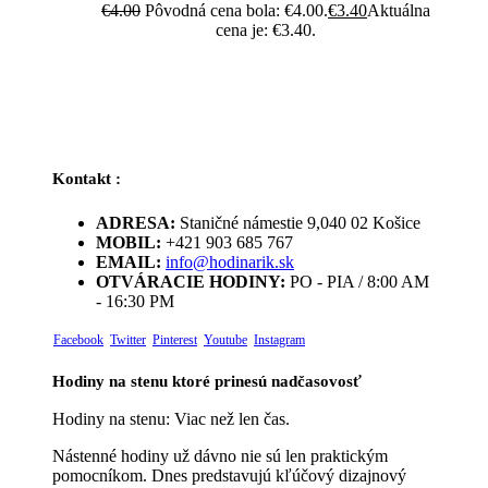
€
4.00
Pôvodná cena bola: €4.00.
€
3.40
Aktuálna
cena je: €3.40.
Kontakt :
ADRESA:
Staničné námestie 9,040 02 Košice
MOBIL:
+421 903 685 767
EMAIL:
info@hodinarik.sk
OTVÁRACIE HODINY:
PO - PIA / 8:00 AM
- 16:30 PM
Facebook
Twitter
Pinterest
Youtube
Instagram
Hodiny na stenu ktoré prinesú nadčasovosť
Hodiny na stenu: Viac než len čas.
Nástenné hodiny už dávno nie sú len praktickým
pomocníkom. Dnes predstavujú kľúčový dizajnový