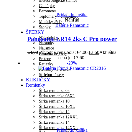
Meteorologické stanice
Chalúpky
Barometer
Pridať do košíka
Teplomery / vlhkomery
Náhľad
Minútky JVD
Batérie Panasonic
Stopky
ŠPERKY
Náhrdelníky
Panasonic LR14 2ks C Pro power
Náramky
Náušnice
€
4.00
Pôvodná cena bola: €4.00.
€
3.60
Aktuálna
Písmená & perly
cena je: €3.60.
Prstene
-29%
Retiazky
Retiazky na členok
Strieborné sety
KUKUČKY
Remienky
Šírka remienka 08
Šírka remienka 08XL
Šírka remienka 10
Šírka remienka 10XL
Šírka remienka 12
Šírka remienka 12XXL
Šírka remienka 14
Šírka remienka 14XXL
Pridať do košíka