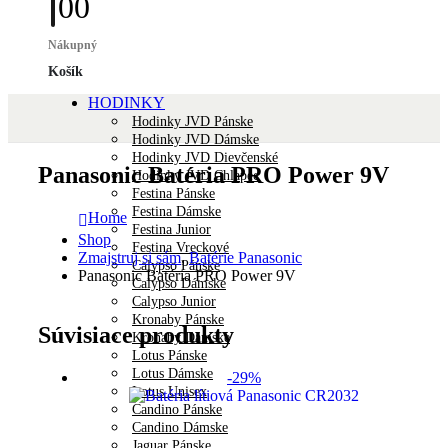
0
0
Nákupný
Košík
HODINKY
Hodinky JVD Pánske
Hodinky JVD Dámske
Hodinky JVD Dievčenské
Panasonic Batéria PRO Power 9V
Hodinky JVD Chlapec
Festina Pánske
Festina Dámske
Home
Festina Junior
Shop
Festina Vreckové
Zmajstruj si sám
,
Batérie Panasonic
Calypso Pánske
Panasonic Batéria PRO Power 9V
Calypso Dámske
Calypso Junior
Kronaby Pánske
Súvisiace produkty
Kronaby Dámske
Lotus Pánske
Lotus Dámske
-29%
Lotus Unisex
Candino Pánske
Candino Dámske
Jaguar Pánske