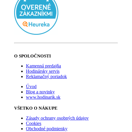
O SPOLOČNOSTI
Kamenná predajňa
Hodinársky servis
Reklamačný poriadok
Úvod
Blog a novinky
www.hodinarik.sk
VŠETKO O NÁKUPE
Zásady ochrany osobných údajov
Cookies
Obchodné podmienky