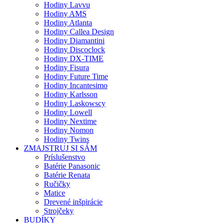
Hodiny Lavvu
Hodiny AMS
Hodiny Atlanta
Hodiny Callea Design
Hodiny Diamantini
Hodiny Discoclock
Hodiny DX-TIME
Hodiny Fisura
Hodiny Future Time
Hodiny Incantesimo
Hodiny Karlsson
Hodiny Laskowscy
Hodiny Lowell
Hodiny Nextime
Hodiny Nomon
Hodiny Twins
ZMAJSTRUJ SI SÁM
Príslušenstvo
Batérie Panasonic
Batérie Renata
Ručičky
Matice
Drevené inšpirácie
Strojčeky
BUDÍKY