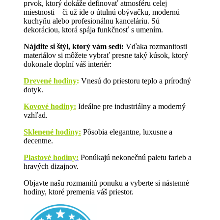
prvok, ktorý dokáže definovať atmosféru celej
miestnosti – či už ide o útulnú obývačku, modernú
kuchyňu alebo profesionálnu kanceláriu. Sú
dekoráciou, ktorá spája funkčnosť s umením.
Nájdite si štýl, ktorý vám sedí:
Vďaka rozmanitosti
materiálov si môžete vybrať presne taký kúsok, ktorý
dokonale doplní váš interiér:
Drevené hodiny
:
Vnesú do priestoru teplo a prírodný
dotyk.
Kovové hodiny:
Ideálne pre industriálny a moderný
vzhľad.
Sklenené hodiny:
Pôsobia elegantne, luxusne a
decentne.
Plastové hodiny:
Ponúkajú nekonečnú paletu farieb a
hravých dizajnov.
Objavte našu rozmanitú ponuku a vyberte si nástenné
hodiny, ktoré premenia váš priestor.