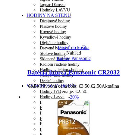
Jaguar Dámske
Hodinky LAVVU
HODINY NA STENU
Dizajnové hodiny
Plastové hodiny
Kovové hodiny
Kyvadlové hodiny
Digitálne hodiny
Pridať do košíka
Drevené hodiny
Náhľad
Stolové hodiny
Batérie Panasonic
Sklenené Hodiny
Rádiom riadené hodiny
Hodiny s tichým chodom
Batéria lítiová Panasonic CR2032
Nalepovacie hodiny
Detské hodiny
VÝROBCOVIA HODÍN
€
3.50
Pôvodná cena bola: €3.50.
€
2.50
Aktuálna
cena je: €2.50.
Hodiny JVD
-20%
Hodiny Lavvu
Hodiny AMS
Hodiny Atlanta
Hodiny Callea Design
Hodiny Diamantini
Hodiny Discoclock
Hodiny DX-TIME
Hodiny Fisura