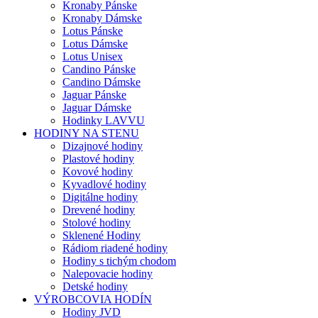
Kronaby Pánske
Kronaby Dámske
Lotus Pánske
Lotus Dámske
Lotus Unisex
Candino Pánske
Candino Dámske
Jaguar Pánske
Jaguar Dámske
Hodinky LAVVU
HODINY NA STENU
Dizajnové hodiny
Plastové hodiny
Kovové hodiny
Kyvadlové hodiny
Digitálne hodiny
Drevené hodiny
Stolové hodiny
Sklenené Hodiny
Rádiom riadené hodiny
Hodiny s tichým chodom
Nalepovacie hodiny
Detské hodiny
VÝROBCOVIA HODÍN
Hodiny JVD