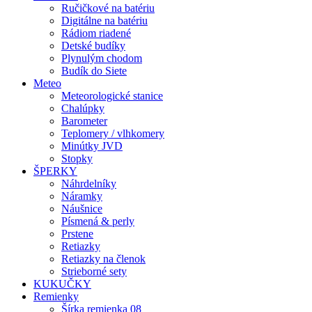
Ručičkové na batériu
Digitálne na batériu
Rádiom riadené
Detské budíky
Plynulým chodom
Budík do Siete
Meteo
Meteorologické stanice
Chalúpky
Barometer
Teplomery / vlhkomery
Minútky JVD
Stopky
ŠPERKY
Náhrdelníky
Náramky
Náušnice
Písmená & perly
Prstene
Retiazky
Retiazky na členok
Strieborné sety
KUKUČKY
Remienky
Šírka remienka 08