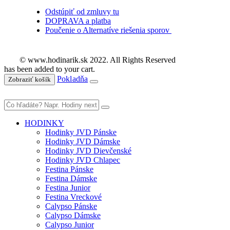
Odstúpiť od zmluvy tu
DOPRAVA a platba
Poučenie o Alternatíve riešenia sporov
© www.hodinarik.sk 2022. All Rights Reserved
has been added to your cart.
Pokladňa
Zobraziť košík
HODINKY
Hodinky JVD Pánske
Hodinky JVD Dámske
Hodinky JVD Dievčenské
Hodinky JVD Chlapec
Festina Pánske
Festina Dámske
Festina Junior
Festina Vreckové
Calypso Pánske
Calypso Dámske
Calypso Junior