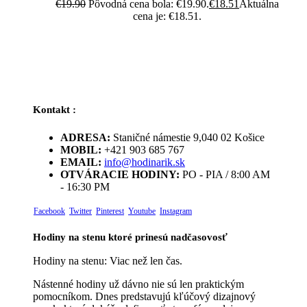
€
19.90
Pôvodná cena bola: €19.90.
€
18.51
Aktuálna
cena je: €18.51.
Kontakt :
ADRESA:
Staničné námestie 9,040 02 Košice
MOBIL:
+421 903 685 767
EMAIL:
info@hodinarik.sk
OTVÁRACIE HODINY:
PO - PIA / 8:00 AM
- 16:30 PM
Facebook
Twitter
Pinterest
Youtube
Instagram
Hodiny na stenu ktoré prinesú nadčasovosť
Hodiny na stenu: Viac než len čas.
Nástenné hodiny už dávno nie sú len praktickým
pomocníkom. Dnes predstavujú kľúčový dizajnový