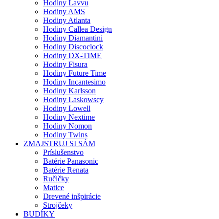
Hodiny Lavvu
Hodiny AMS
Hodiny Atlanta
Hodiny Callea Design
Hodiny Diamantini
Hodiny Discoclock
Hodiny DX-TIME
Hodiny Fisura
Hodiny Future Time
Hodiny Incantesimo
Hodiny Karlsson
Hodiny Laskowscy
Hodiny Lowell
Hodiny Nextime
Hodiny Nomon
Hodiny Twins
ZMAJSTRUJ SI SÁM
Príslušenstvo
Batérie Panasonic
Batérie Renata
Ručičky
Matice
Drevené inšpirácie
Strojčeky
BUDÍKY