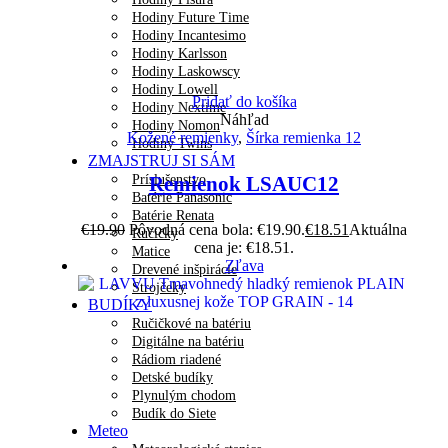
Hodiny Future Time
Hodiny Incantesimo
Hodiny Karlsson
Hodiny Laskowscy
Hodiny Lowell
Pridať do košíka
Hodiny Nextime
Náhľad
Hodiny Nomon
Kožené remienky
,
Šírka remienka 12
Hodiny Twins
ZMAJSTRUJ SI SÁM
Príslušenstvo
Remienok LSAUC12
Batérie Panasonic
Batérie Renata
€
19.90
Pôvodná cena bola: €19.90.
€
18.51
Aktuálna
Ručičky
cena je: €18.51.
Matice
Zľava
Drevené inšpirácie
Strojčeky
BUDÍKY
Ručičkové na batériu
Digitálne na batériu
Rádiom riadené
Detské budíky
Plynulým chodom
Budík do Siete
Meteo