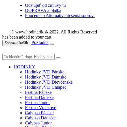
Odstúpiť od zmluvy tu
DOPRAVA a platba
Poučenie o Alternatíve riešenia sporov
© www.hodinarik.sk 2022. All Rights Reserved
has been added to your cart.
Pokladňa
Zobraziť košík
HODINKY
Hodinky JVD Pánske
Hodinky JVD Dámske
Hodinky JVD Dievčenské
Hodinky JVD Chlapec
Festina Pánske
Festina Dámske
Festina Junior
Festina Vreckové
Calypso Pánske
Calypso Dámske
Calypso Junior