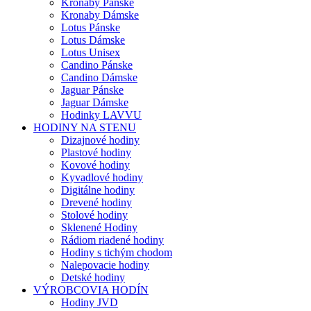
Kronaby Pánske
Kronaby Dámske
Lotus Pánske
Lotus Dámske
Lotus Unisex
Candino Pánske
Candino Dámske
Jaguar Pánske
Jaguar Dámske
Hodinky LAVVU
HODINY NA STENU
Dizajnové hodiny
Plastové hodiny
Kovové hodiny
Kyvadlové hodiny
Digitálne hodiny
Drevené hodiny
Stolové hodiny
Sklenené Hodiny
Rádiom riadené hodiny
Hodiny s tichým chodom
Nalepovacie hodiny
Detské hodiny
VÝROBCOVIA HODÍN
Hodiny JVD