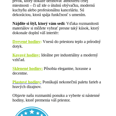
prvok, ktorý dokáže definovať atmosféru celej
miestnosti – či už ide o útulnú obývačku, modernú
kuchyňu alebo profesionálnu kanceláriu. Sú
dekoráciou, ktorá spája funkčnosť s umením.
Nájdite si štýl, ktorý vám sedí:
Vďaka rozmanitosti
materiálov si môžete vybrať presne taký kúsok, ktorý
dokonale doplní váš interiér:
Drevené hodiny
:
Vnesú do priestoru teplo a prírodný
dotyk.
Kovové hodiny:
Ideálne pre industriálny a moderný
vzhľad.
Sklenené hodiny:
Pôsobia elegantne, luxusne a
decentne.
Plastové hodiny:
Ponúkajú nekonečnú paletu farieb a
hravých dizajnov.
Objavte našu rozmanitú ponuku a vyberte si nástenné
hodiny, ktoré premenia váš priestor.