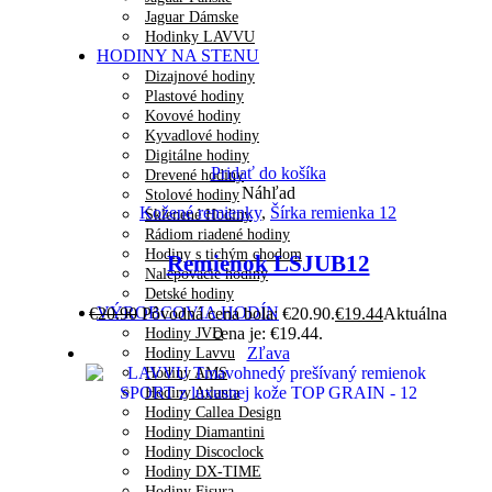
Jaguar Dámske
Hodinky LAVVU
HODINY NA STENU
Dizajnové hodiny
Plastové hodiny
Kovové hodiny
Kyvadlové hodiny
Digitálne hodiny
Pridať do košíka
Drevené hodiny
Náhľad
Stolové hodiny
Kožené remienky
,
Šírka remienka 12
Sklenené Hodiny
Rádiom riadené hodiny
Hodiny s tichým chodom
Remienok LSJUB12
Nalepovacie hodiny
Detské hodiny
VÝROBCOVIA HODÍN
€
20.90
Pôvodná cena bola: €20.90.
€
19.44
Aktuálna
cena je: €19.44.
Hodiny JVD
Zľava
Hodiny Lavvu
Hodiny AMS
Hodiny Atlanta
Hodiny Callea Design
Hodiny Diamantini
Hodiny Discoclock
Hodiny DX-TIME
Hodiny Fisura