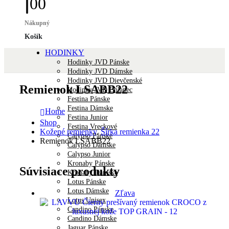
0
0
Nákupný
Košík
HODINKY
Hodinky JVD Pánske
Hodinky JVD Dámske
Hodinky JVD Dievčenské
Remienok LSABB22
Hodinky JVD Chlapec
Festina Pánske
Festina Dámske
Home
Festina Junior
Shop
Festina Vreckové
Kožené remienky
,
Šírka remienka 22
Calypso Pánske
Remienok LSABB22
Calypso Dámske
Calypso Junior
Kronaby Pánske
Súvisiace produkty
Kronaby Dámske
Lotus Pánske
Lotus Dámske
Zľava
Lotus Unisex
Candino Pánske
Candino Dámske
Jaguar Pánske