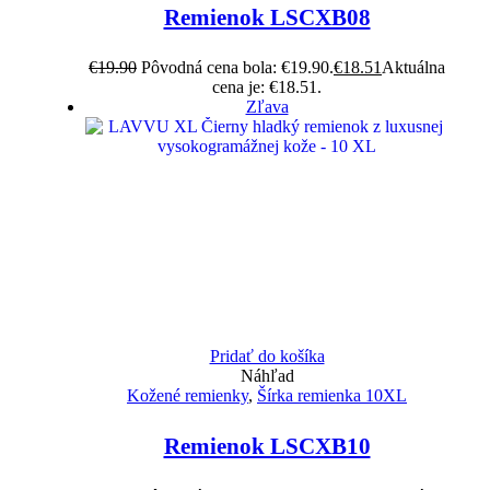
Remienok LSCXB08
€
19.90
Pôvodná cena bola: €19.90.
€
18.51
Aktuálna
cena je: €18.51.
Zľava
Pridať do košíka
Náhľad
Kožené remienky
,
Šírka remienka 10XL
Remienok LSCXB10