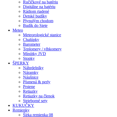
Ručičkové na batériu
Digitálne na batériu
Rádiom riadené
Detské budíky
Plynulým chodom
Budík do Siete
Meteo
Meteorologické stanice
Chalúpky
Barometer
Teplomery / vlhkomery
Minútky JVD
Stopky
ŠPERKY
Náhrdelníky
Náramky
Náušnice
Písmená & perly
Prstene
Retiazky
Retiazky na členok
Strieborné sety
KUKUČKY
Remienky
Šírka remienka 08