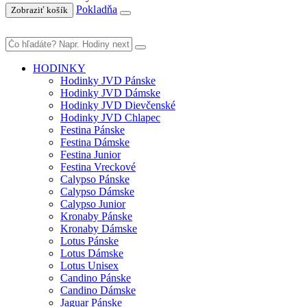
Pokladňa
Zobraziť košík
HODINKY
Hodinky JVD Pánske
Hodinky JVD Dámske
Hodinky JVD Dievčenské
Hodinky JVD Chlapec
Festina Pánske
Festina Dámske
Festina Junior
Festina Vreckové
Calypso Pánske
Calypso Dámske
Calypso Junior
Kronaby Pánske
Kronaby Dámske
Lotus Pánske
Lotus Dámske
Lotus Unisex
Candino Pánske
Candino Dámske
Jaguar Pánske