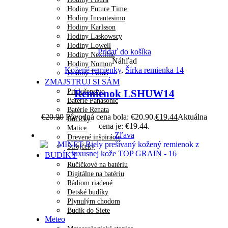
Hodiny Future Time
Hodiny Incantesimo
Hodiny Karlsson
Hodiny Laskowscy
Hodiny Lowell
Pridať do košíka
Hodiny Nextime
Náhľad
Hodiny Nomon
Kožené remienky
,
Šírka remienka 14
Hodiny Twins
ZMAJSTRUJ SI SÁM
Príslušenstvo
Remienok LSHUW14
Batérie Panasonic
Batérie Renata
€
20.90
Pôvodná cena bola: €20.90.
€
19.44
Aktuálna
Ručičky
cena je: €19.44.
Matice
Zľava
Drevené inšpirácie
Strojčeky
BUDÍKY
Ručičkové na batériu
Digitálne na batériu
Rádiom riadené
Detské budíky
Plynulým chodom
Budík do Siete
Meteo