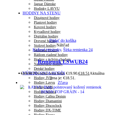
Jaguar Dámske
Hodinky LAVVU
HODINY NA STENU
Dizajnové hodiny
Plastové hodiny
Kovové hodiny
Kyvadlové hodiny
Digitálne hodiny
Pridať do košíka
Drevené hodiny
Náhľad
Stolové hodiny
Kožené remienky
,
Šírka remienka 24
Sklenené Hodiny
Rádiom riadené hodiny
Hodiny s tichým chodom
Remienok LSWUB24
Nalepovacie hodiny
Detské hodiny
VÝROBCOVIA HODÍN
€
19.90
Pôvodná cena bola: €19.90.
€
18.51
Aktuálna
cena je: €18.51.
Hodiny JVD
Zľava
Hodiny Lavvu
Hodiny AMS
Hodiny Atlanta
Hodiny Callea Design
Hodiny Diamantini
Hodiny Discoclock
Hodiny DX-TIME
Hodiny Fisura