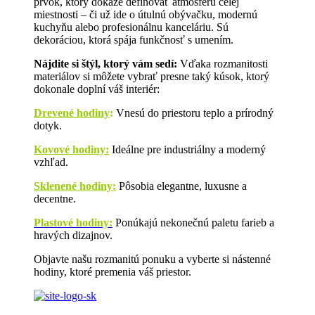
prvok, ktorý dokáže definovať atmosféru celej
miestnosti – či už ide o útulnú obývačku, modernú
kuchyňu alebo profesionálnu kanceláriu. Sú
dekoráciou, ktorá spája funkčnosť s umením.
Nájdite si štýl, ktorý vám sedí:
Vďaka rozmanitosti
materiálov si môžete vybrať presne taký kúsok, ktorý
dokonale doplní váš interiér:
Drevené hodiny
:
Vnesú do priestoru teplo a prírodný
dotyk.
Kovové hodiny:
Ideálne pre industriálny a moderný
vzhľad.
Sklenené hodiny:
Pôsobia elegantne, luxusne a
decentne.
Plastové hodiny:
Ponúkajú nekonečnú paletu farieb a
hravých dizajnov.
Objavte našu rozmanitú ponuku a vyberte si nástenné
hodiny, ktoré premenia váš priestor.