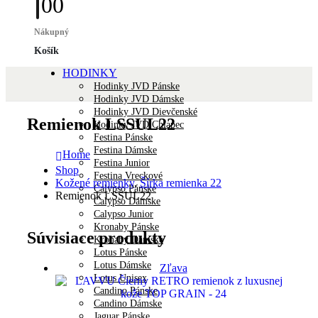
0
0
Nákupný
Košík
HODINKY
Hodinky JVD Pánske
Hodinky JVD Dámske
Hodinky JVD Dievčenské
Remienok LSSUL22
Hodinky JVD Chlapec
Festina Pánske
Festina Dámske
Home
Festina Junior
Shop
Festina Vreckové
Kožené remienky
,
Šírka remienka 22
Calypso Pánske
Remienok LSSUL22
Calypso Dámske
Calypso Junior
Kronaby Pánske
Súvisiace produkty
Kronaby Dámske
Lotus Pánske
Lotus Dámske
Zľava
Lotus Unisex
Candino Pánske
Candino Dámske
Jaguar Pánske