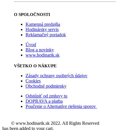
O SPOLOČNOSTI
Kamenná predajňa
Hodinársky servis
Reklamačný poriadok
Úvod
Blog a novinky
www.hodinarik.sk
VŠETKO O NÁKUPE
Zásady ochrany osobných údajov
Cookies
Obchodné podmienky
Odstúpiť od zmluvy tu
DOPRAVA a platba
Poučenie o Alternatíve riešenia sporov
© www.hodinarik.sk 2022. All Rights Reserved
has been added to your cart.