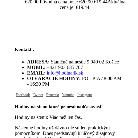
€
20.90
Pôvodná cena bola: €20.90.
€
19.44
Aktuálna
cena je: €19.44.
Kontakt :
ADRESA:
Staničné námestie 9,040 02 Košice
MOBIL:
+421 903 685 767
EMAIL:
info@hodinarik.sk
OTVÁRACIE HODINY:
PO - PIA / 8:00 AM
- 16:30 PM
Facebook
Twitter
Pinterest
Youtube
Instagram
Hodiny na stenu ktoré prinesú nadčasovosť
Hodiny na stenu: Viac než len čas.
Nástenné hodiny už dávno nie sú len praktickým
pomocníkom. Dnes predstavujú kľúčový dizajnový