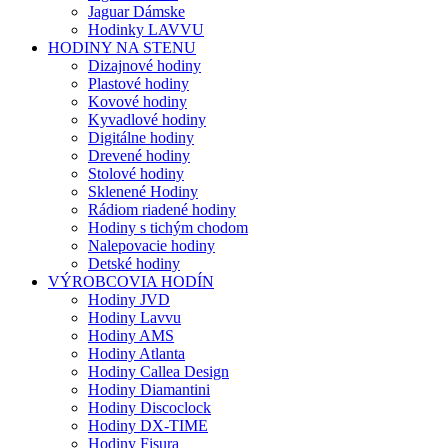
Jaguar Dámske
Hodinky LAVVU
HODINY NA STENU
Dizajnové hodiny
Plastové hodiny
Kovové hodiny
Kyvadlové hodiny
Digitálne hodiny
Drevené hodiny
Stolové hodiny
Sklenené Hodiny
Rádiom riadené hodiny
Hodiny s tichým chodom
Nalepovacie hodiny
Detské hodiny
VÝROBCOVIA HODÍN
Hodiny JVD
Hodiny Lavvu
Hodiny AMS
Hodiny Atlanta
Hodiny Callea Design
Hodiny Diamantini
Hodiny Discoclock
Hodiny DX-TIME
Hodiny Fisura