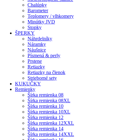
Chalúpky
Barometer
Teplomery / vlhkomery
Minútky JVD
Stopky
ŠPERKY
Náhrdelníky
Náramky
Náušnice
Písmená & perly
Prstene
Retiazky
Retiazky na členok
Strieborné sety
KUKUČKY
Remienky
Šírka remienka 08
Šírka remienka 08XL
Šírka remienka 10
Šírka remienka 10XL
Šírka remienka 12
Šírka remienka 12XXL
Šírka remienka 14
Šírka remienka 14XXL
Šírka remienka 16