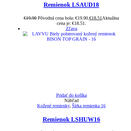
Remienok LSAUD18
€
19.90
Pôvodná cena bola: €19.90.
€
18.51
Aktuálna
cena je: €18.51.
Zľava
Pridať do košíka
Náhľad
Kožené remienky
,
Šírka remienka 16
Remienok LSHUW16