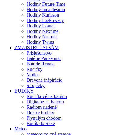
Hodiny Future Time
Hodiny Incantesimo
Hodiny Karlsson
Hodiny Laskowscy
Hodiny Lowell
Hodiny Nextime
Hodiny Nomon
Hodiny Twins
ZMAJSTRUJ SI SÁM
Príslušenstvo
Batérie Panasonic
Batérie Renata
Ručičky
Matice
Drevené inšpirácie
Strojčeky
BUDÍKY
Ručičkové na batériu
Digitálne na batériu
Rádiom riadené
Detské budíky
Plynulým chodom
Budík do Siete
Meteo
Meteorologické stanice