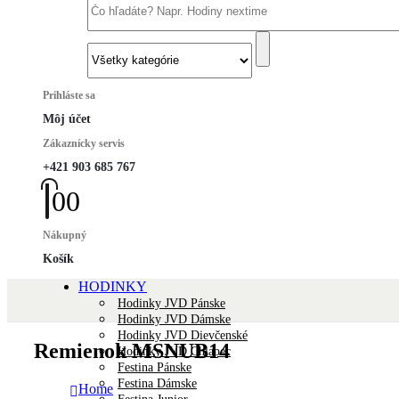
Prihláste sa
Môj účet
Zákaznícky servis
+421 903 685 767
0
0
Nákupný
Košík
HODINKY
Hodinky JVD Pánske
Hodinky JVD Dámske
Hodinky JVD Dievčenské
Remienok MSNUB14
Hodinky JVD Chlapec
Festina Pánske
Festina Dámske
Home