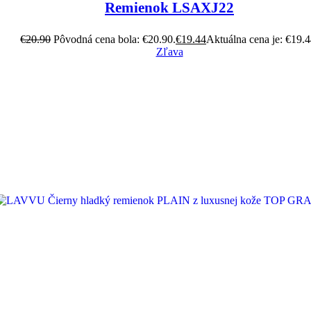
Remienok LSAXJ22
€
20.90
Pôvodná cena bola: €20.90.
€
19.44
Aktuálna cena je: €19.4
Zľava