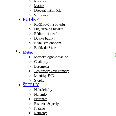
Ručičky
Matice
Drevené inšpirácie
Strojčeky
BUDÍKY
Ručičkové na batériu
Digitálne na batériu
Rádiom riadené
Detské budíky
Plynulým chodom
Budík do Siete
Meteo
Meteorologické stanice
Chalúpky
Barometer
Teplomery / vlhkomery
Minútky JVD
Stopky
ŠPERKY
Náhrdelníky
Náramky
Náušnice
Písmená & perly
Prstene
Retiazky