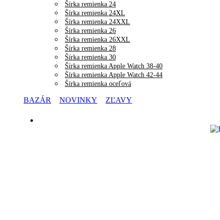
Šírka remienka 24
Šírka remienka 24XL
Šírka remienka 24XXL
Šírka remienka 26
Šírka remienka 26XXL
Šírka remienka 28
Šírka remienka 30
Šírka remienka Apple Watch 38-40
Šírka remienka Apple Watch 42-44
Šírka remienka oceľová
BAZÁR
NOVINKY
ZĽAVY