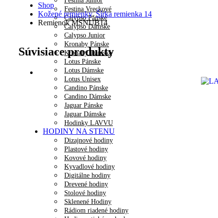
Festina Junior
Shop
Festina Vreckové
Kožené remienky
,
Šírka remienka 14
Calypso Pánske
Remienok MSNUB14
Calypso Dámske
Calypso Junior
Kronaby Pánske
Súvisiace produkty
Kronaby Dámske
Lotus Pánske
Lotus Dámske
Lotus Unisex
Candino Pánske
Candino Dámske
Jaguar Pánske
Jaguar Dámske
Hodinky LAVVU
HODINY NA STENU
Dizajnové hodiny
Plastové hodiny
Kovové hodiny
Kyvadlové hodiny
Digitálne hodiny
Drevené hodiny
Stolové hodiny
Sklenené Hodiny
Rádiom riadené hodiny