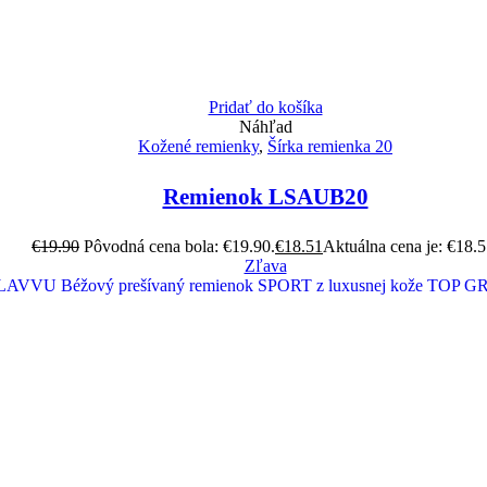
Pridať do košíka
Náhľad
Kožené remienky
,
Šírka remienka 20
Remienok LSAUB20
€
19.90
Pôvodná cena bola: €19.90.
€
18.51
Aktuálna cena je: €18.5
Zľava