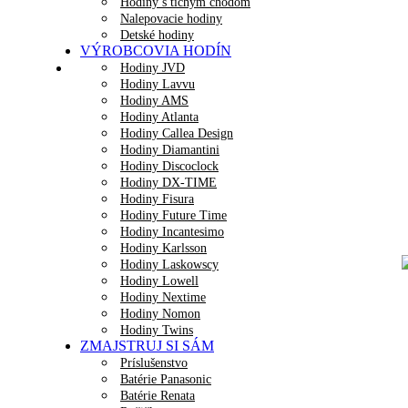
Hodiny s tichým chodom
Nalepovacie hodiny
Detské hodiny
VÝROBCOVIA HODÍN
Hodiny JVD
Hodiny Lavvu
Hodiny AMS
Hodiny Atlanta
Hodiny Callea Design
Hodiny Diamantini
Hodiny Discoclock
Hodiny DX-TIME
Hodiny Fisura
Hodiny Future Time
Hodiny Incantesimo
Hodiny Karlsson
Hodiny Laskowscy
Hodiny Lowell
Hodiny Nextime
Hodiny Nomon
Hodiny Twins
ZMAJSTRUJ SI SÁM
Príslušenstvo
Batérie Panasonic
Batérie Renata