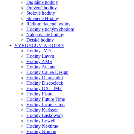
Digitálne hodiny
Drevené hodiny
Stolové hodiny
Sklenené Hodiny
Rádiom riadené hodiny
Hodiny s tichým chodom
Nalepovacie hodiny
Detské hodiny
VÝROBCOVIA HODÍN
Hodiny JVD
Hodiny Lavvu
Hodiny AMS
Hodiny Atlanta
Hodiny Callea Design
Hodiny Diamantini
Hodiny Discoclock
Hodiny DX-TIME
Hodiny Fisura
Hodiny Future Time
Hodiny Incantesimo
Hodiny Karlsson
Hodiny Laskowscy
Hodiny Lowell
Hodiny Nextime
Hodiny Nomon