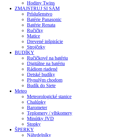
Hodiny Twins
ZMAJSTRUJ SI SÁM
Príslušenstvo
Batérie Panasonic
Batérie Renata
Ručičky
Matice
Drevené inšpirácie
Strojčeky
BUDÍKY
Ručičkové na batériu
Digitálne na batériu
Rádiom riadené
Detské budíky
Plynulým chodom
Budík do Siete
Meteo
Meteorologické stanice
Chalúpky
Barometer
Teplomery / vlhkomery
Minútky JVD
Stopky
ŠPERKY
Náhrdelníky