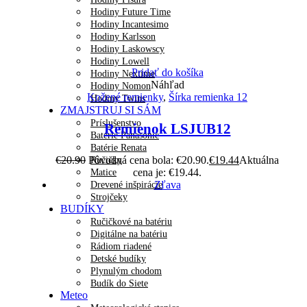
Hodiny Future Time
Hodiny Incantesimo
Hodiny Karlsson
Hodiny Laskowscy
Hodiny Lowell
Pridať do košíka
Hodiny Nextime
Náhľad
Hodiny Nomon
Kožené remienky
,
Šírka remienka 12
Hodiny Twins
ZMAJSTRUJ SI SÁM
Príslušenstvo
Remienok LSJUB12
Batérie Panasonic
Batérie Renata
€
20.90
Pôvodná cena bola: €20.90.
€
19.44
Aktuálna
Ručičky
cena je: €19.44.
Matice
Zľava
Drevené inšpirácie
Strojčeky
BUDÍKY
Ručičkové na batériu
Digitálne na batériu
Rádiom riadené
Detské budíky
Plynulým chodom
Budík do Siete
Meteo