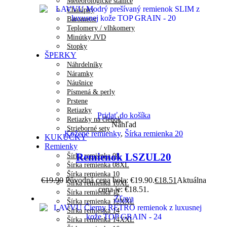
Meteorologické stanice
Chalúpky
Barometer
Teplomery / vlhkomery
Minútky JVD
Stopky
ŠPERKY
Náhrdelníky
Náramky
Náušnice
Písmená & perly
Prstene
Retiazky
Pridať do košíka
Retiazky na členok
Náhľad
Strieborné sety
Kožené remienky
,
Šírka remienka 20
KUKUČKY
Remienky
Remienok LSZUL20
Šírka remienka 08
Šírka remienka 08XL
Šírka remienka 10
€
19.90
Pôvodná cena bola: €19.90.
€
18.51
Aktuálna
Šírka remienka 10XL
cena je: €18.51.
Šírka remienka 12
Zľava
Šírka remienka 12XXL
Šírka remienka 14
Šírka remienka 14XXL