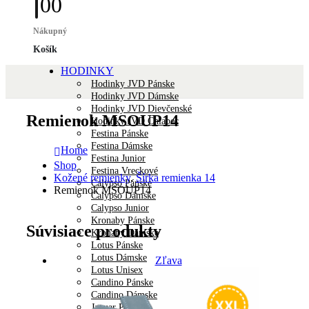
0
0
Nákupný
Košík
HODINKY
Hodinky JVD Pánske
Hodinky JVD Dámske
Hodinky JVD Dievčenské
Remienok MSOUP14
Hodinky JVD Chlapec
Festina Pánske
Festina Dámske
Home
Festina Junior
Shop
Festina Vreckové
Kožené remienky
,
Šírka remienka 14
Calypso Pánske
Remienok MSOUP14
Calypso Dámske
Calypso Junior
Kronaby Pánske
Súvisiace produkty
Kronaby Dámske
Lotus Pánske
Lotus Dámske
Zľava
Lotus Unisex
Candino Pánske
Candino Dámske
Jaguar Pánske