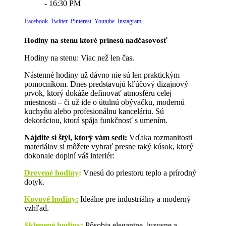
- 16:30 PM
Facebook
Twitter
Pinterest
Youtube
Instagram
Hodiny na stenu ktoré prinesú nadčasovosť
Hodiny na stenu: Viac než len čas.
Nástenné hodiny už dávno nie sú len praktickým
pomocníkom. Dnes predstavujú kľúčový dizajnový
prvok, ktorý dokáže definovať atmosféru celej
miestnosti – či už ide o útulnú obývačku, modernú
kuchyňu alebo profesionálnu kanceláriu. Sú
dekoráciou, ktorá spája funkčnosť s umením.
Nájdite si štýl, ktorý vám sedí:
Vďaka rozmanitosti
materiálov si môžete vybrať presne taký kúsok, ktorý
dokonale doplní váš interiér:
Drevené hodiny
:
Vnesú do priestoru teplo a prírodný
dotyk.
Kovové hodiny:
Ideálne pre industriálny a moderný
vzhľad.
Sklenené hodiny:
Pôsobia elegantne, luxusne a