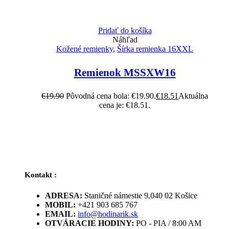
Pridať do košíka
Náhľad
Kožené remienky
,
Šírka remienka 16XXL
Remienok MSSXW16
€
19.90
Pôvodná cena bola: €19.90.
€
18.51
Aktuálna
cena je: €18.51.
Kontakt :
ADRESA:
Staničné námestie 9,040 02 Košice
MOBIL:
+421 903 685 767
EMAIL:
info@hodinarik.sk
OTVÁRACIE HODINY:
PO - PIA / 8:00 AM