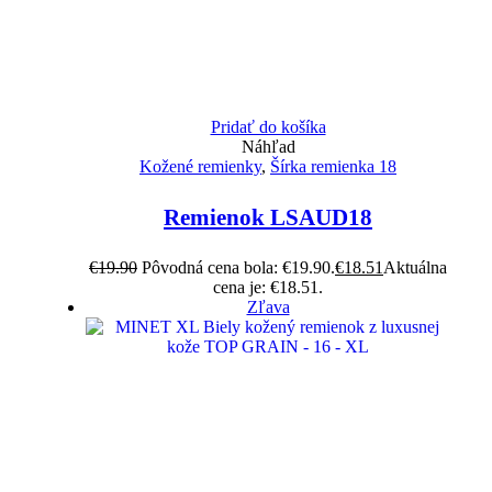
Pridať do košíka
Náhľad
Kožené remienky
,
Šírka remienka 18
Remienok LSAUD18
€
19.90
Pôvodná cena bola: €19.90.
€
18.51
Aktuálna
cena je: €18.51.
Zľava