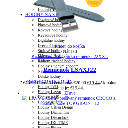
Jaguar Dámske
Hodinky LAVVU
HODINY NA STENU
Dizajnové hodiny
Plastové hodiny
Kovové hodiny
Kyvadlové hodiny
Digitálne hodiny
Drevené hodiny
Pridať do košíka
Stolové hodiny
Náhľad
Sklenené Hodiny
Kožené remienky
,
Šírka remienka 22XXL
Rádiom riadené hodiny
Hodiny s tichým chodom
Remienok LSAXJ22
Nalepovacie hodiny
Detské hodiny
VÝROBCOVIA HODÍN
€
20.90
Pôvodná cena bola: €20.90.
€
19.44
Aktuálna
Hodiny JVD
cena je: €19.44.
Hodiny Lavvu
Zľava
Hodiny AMS
Hodiny Atlanta
Hodiny Callea Design
Hodiny Diamantini
Hodiny Discoclock
Hodiny DX-TIME
Hodiny Fisura