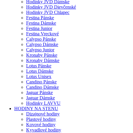
Hodinky JVD Dámske
Hodinky JVD Dievčenské
Hodinky JVD Chlapec
Festina Pánske
Festina Dámske
Festina Junior
Festina Vreckové
Calypso Pánske
Calypso Dámske
Calypso Junior
Kronaby Pánske
Kronaby Dámske
Lotus Pánske
Lotus Dámske
Lotus Unisex
Candino Pánske
Candino Dámske
Jaguar Pánske
Jaguar Dámske
Hodinky LAVVU
HODINY NA STENU
Dizajnové hodiny
Plastové hodiny
Kovové hodiny
Kyvadlové hodiny