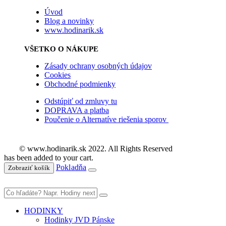
Úvod
Blog a novinky
www.hodinarik.sk
VŠETKO O NÁKUPE
Zásady ochrany osobných údajov
Cookies
Obchodné podmienky
Odstúpiť od zmluvy tu
DOPRAVA a platba
Poučenie o Alternatíve riešenia sporov
© www.hodinarik.sk 2022. All Rights Reserved
has been added to your cart.
Pokladňa
Zobraziť košík
HODINKY
Hodinky JVD Pánske