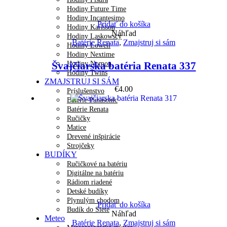
Hodiny Future Time
Hodiny Incantesimo
Pridať do košíka
Hodiny Karlsson
Náhľad
Hodiny Laskowscy
Batérie Renata
,
Zmajstruj si sám
Hodiny Lowell
Hodiny Nextime
Hodiny Nomon
Švajčiarska batéria Renata 337
Hodiny Twins
ZMAJSTRUJ SI SÁM
€
4.00
Príslušenstvo
Batérie Panasonic
Batérie Renata
Ručičky
Matice
Drevené inšpirácie
Strojčeky
BUDÍKY
Ručičkové na batériu
Digitálne na batériu
Rádiom riadené
Detské budíky
Plynulým chodom
Pridať do košíka
Budík do Siete
Náhľad
Meteo
Batérie Renata
,
Zmajstruj si sám