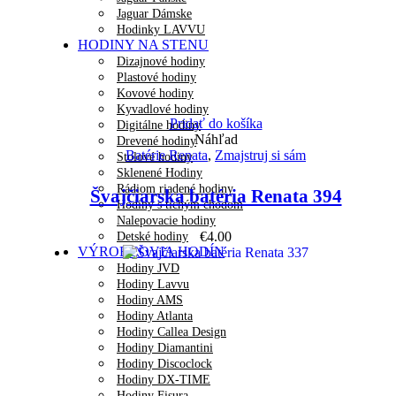
Jaguar Dámske
Hodinky LAVVU
HODINY NA STENU
Dizajnové hodiny
Plastové hodiny
Kovové hodiny
Kyvadlové hodiny
Pridať do košíka
Digitálne hodiny
Náhľad
Drevené hodiny
Batérie Renata
,
Zmajstruj si sám
Stolové hodiny
Sklenené Hodiny
Rádiom riadené hodiny
Švajčiarska batéria Renata 394
Hodiny s tichým chodom
Nalepovacie hodiny
€
4.00
Detské hodiny
VÝROBCOVIA HODÍN
Hodiny JVD
Hodiny Lavvu
Hodiny AMS
Hodiny Atlanta
Hodiny Callea Design
Hodiny Diamantini
Hodiny Discoclock
Hodiny DX-TIME
Hodiny Fisura