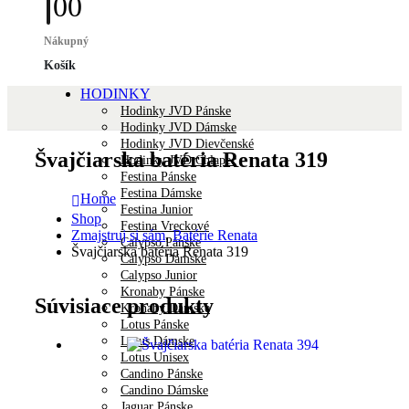
0
0
Nákupný
Košík
HODINKY
Hodinky JVD Pánske
Hodinky JVD Dámske
Hodinky JVD Dievčenské
Švajčiarska batéria Renata 319
Hodinky JVD Chlapec
Festina Pánske
Festina Dámske
Home
Festina Junior
Shop
Festina Vreckové
Zmajstruj si sám
,
Batérie Renata
Calypso Pánske
Švajčiarska batéria Renata 319
Calypso Dámske
Calypso Junior
Kronaby Pánske
Súvisiace produkty
Kronaby Dámske
Lotus Pánske
Lotus Dámske
Lotus Unisex
Candino Pánske
Candino Dámske
Jaguar Pánske