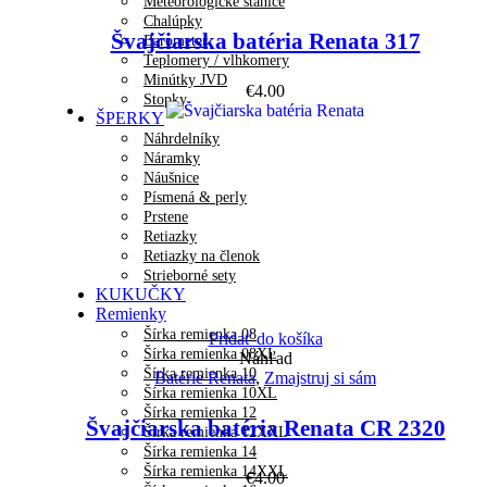
Meteorologické stanice
Chalúpky
Švajčiarska batéria Renata 317
Barometer
Teplomery / vlhkomery
Minútky JVD
€
4.00
Stopky
ŠPERKY
Náhrdelníky
Náramky
Náušnice
Písmená & perly
Prstene
Retiazky
Retiazky na členok
Strieborné sety
KUKUČKY
Remienky
Šírka remienka 08
Pridať do košíka
Šírka remienka 08XL
Náhľad
Šírka remienka 10
Batérie Renata
,
Zmajstruj si sám
Šírka remienka 10XL
Šírka remienka 12
Švajčiarska batéria Renata CR 2320
Šírka remienka 12XXL
Šírka remienka 14
Šírka remienka 14XXL
€
4.00