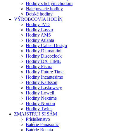
Hodiny s tichým chodom
Nalepovacie hodiny
Detské hodiny
VÝROBCOVIA HODÍN
Hodiny JVD
Hodiny Lavvu
Hodiny AMS
Hodiny Atlanta
Hodiny Callea Design
Hodiny Diamantini
Hodiny Discoclock
Hodiny DX-TIME
Hodiny Fisura
Hodiny Future Time
Hodiny Incantesimo
Hodiny Karlsson
Hodiny Laskowscy
Hodiny Lowell
Hodiny Nextime
Hodiny Nomon
Hodiny Twins
ZMAJSTRUJ SI SÁM
Príslušenstvo
Batérie Panasonic
Batérie Renata