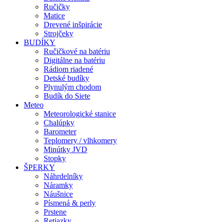
Ručičky
Matice
Drevené inšpirácie
Strojčeky
BUDÍKY
Ručičkové na batériu
Digitálne na batériu
Rádiom riadené
Detské budíky
Plynulým chodom
Budík do Siete
Meteo
Meteorologické stanice
Chalúpky
Barometer
Teplomery / vlhkomery
Minútky JVD
Stopky
ŠPERKY
Náhrdelníky
Náramky
Náušnice
Písmená & perly
Prstene
Retiazky