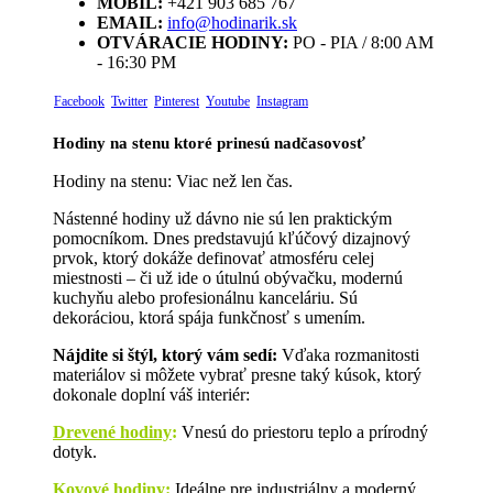
MOBIL:
+421 903 685 767
EMAIL:
info@hodinarik.sk
OTVÁRACIE HODINY:
PO - PIA / 8:00 AM
- 16:30 PM
Facebook
Twitter
Pinterest
Youtube
Instagram
Hodiny na stenu ktoré prinesú nadčasovosť
Hodiny na stenu: Viac než len čas.
Nástenné hodiny už dávno nie sú len praktickým
pomocníkom. Dnes predstavujú kľúčový dizajnový
prvok, ktorý dokáže definovať atmosféru celej
miestnosti – či už ide o útulnú obývačku, modernú
kuchyňu alebo profesionálnu kanceláriu. Sú
dekoráciou, ktorá spája funkčnosť s umením.
Nájdite si štýl, ktorý vám sedí:
Vďaka rozmanitosti
materiálov si môžete vybrať presne taký kúsok, ktorý
dokonale doplní váš interiér:
Drevené hodiny
:
Vnesú do priestoru teplo a prírodný
dotyk.
Kovové hodiny:
Ideálne pre industriálny a moderný