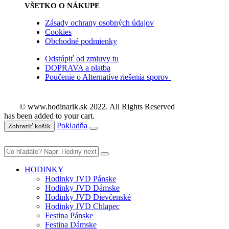
VŠETKO O NÁKUPE
Zásady ochrany osobných údajov
Cookies
Obchodné podmienky
Odstúpiť od zmluvy tu
DOPRAVA a platba
Poučenie o Alternatíve riešenia sporov
© www.hodinarik.sk 2022. All Rights Reserved
has been added to your cart.
Pokladňa
Zobraziť košík
HODINKY
Hodinky JVD Pánske
Hodinky JVD Dámske
Hodinky JVD Dievčenské
Hodinky JVD Chlapec
Festina Pánske
Festina Dámske