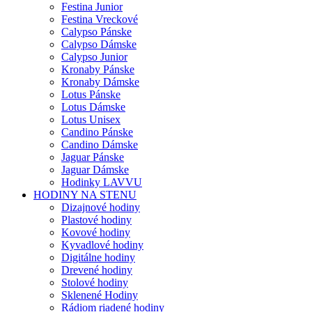
Festina Junior
Festina Vreckové
Calypso Pánske
Calypso Dámske
Calypso Junior
Kronaby Pánske
Kronaby Dámske
Lotus Pánske
Lotus Dámske
Lotus Unisex
Candino Pánske
Candino Dámske
Jaguar Pánske
Jaguar Dámske
Hodinky LAVVU
HODINY NA STENU
Dizajnové hodiny
Plastové hodiny
Kovové hodiny
Kyvadlové hodiny
Digitálne hodiny
Drevené hodiny
Stolové hodiny
Sklenené Hodiny
Rádiom riadené hodiny