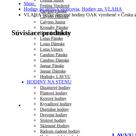
Festina Junior
Shop
Festina Vreckové
Hodiny na stenu Výrobcovia
,
Hodiny zn. VLAHA
Calypso Pánske
VLAHA Veľké drevené hodiny OAK vyrobené v Česku
Calypso Dámske
Calypso Junior
Kronaby Pánske
Súvisiace produkty
Kronaby Dámske
Lotus Pánske
Lotus Dámske
Lotus Unisex
Candino Pánske
Candino Dámske
Jaguar Pánske
Jaguar Dámske
Hodinky LAVVU
HODINY NA STENU
Dizajnové hodiny
Plastové hodiny
Kovové hodiny
Kyvadlové hodiny
Digitálne hodiny
Drevené hodiny
Stolové hodiny
Sklenené Hodiny
Rádiom riadené hodiny
LAVVU Š