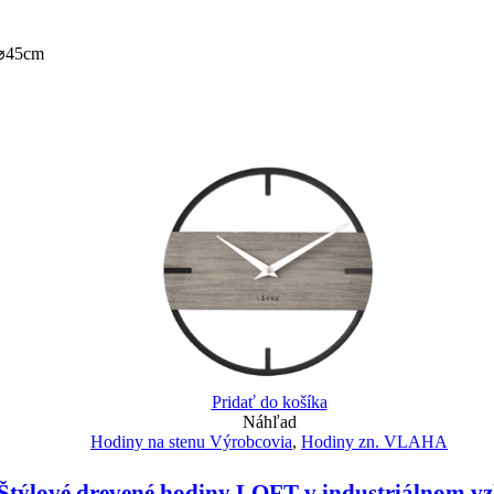
 ⌀45cm
Pridať do košíka
Náhľad
Hodiny na stenu Výrobcovia
,
Hodiny zn. VLAHA
týlové drevené hodiny LOFT v industriálnom v