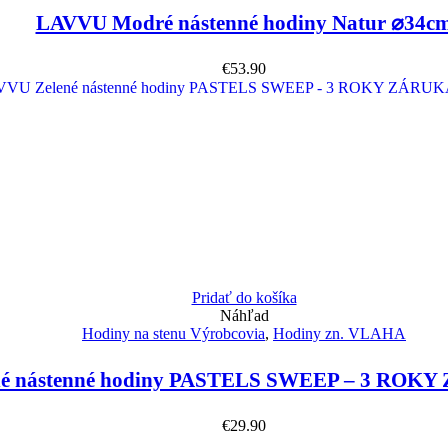
LAVVU Modré nástenné hodiny Natur ⌀34c
€
53.90
Pridať do košíka
Náhľad
Hodiny na stenu Výrobcovia
,
Hodiny zn. VLAHA
é nástenné hodiny PASTELS SWEEP – 3 ROKY
€
29.90