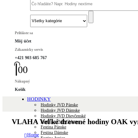
Prihláste sa
Môj účet
Zákaznícky servis
+421 903 685 767
0
0
Nákupný
Košík
HODINKY
Hodinky JVD Pánske
Hodinky JVD Dámske
Hodinky JVD Dievčenské
VLAHA Veľké drevené hodiny OAK vy
Hodinky JVD Chlapec
Festina Pánske
Festina Dámske
Home