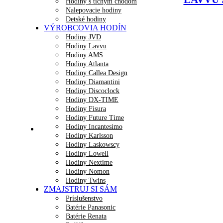
Hodiny s tichým chodom
Nalepovacie hodiny
Detské hodiny
VÝROBCOVIA HODÍN
Hodiny JVD
Hodiny Lavvu
Hodiny AMS
Hodiny Atlanta
Hodiny Callea Design
Hodiny Diamantini
Hodiny Discoclock
Hodiny DX-TIME
Hodiny Fisura
Hodiny Future Time
Hodiny Incantesimo
Hodiny Karlsson
Hodiny Laskowscy
Hodiny Lowell
Hodiny Nextime
Hodiny Nomon
Hodiny Twins
ZMAJSTRUJ SI SÁM
Príslušenstvo
Batérie Panasonic
Batérie Renata