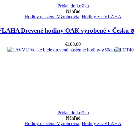
Pridať do košíka
Náhľad
Hodiny na stenu Výrobcovia
,
Hodiny zn. VLAHA
VLAHA Drevené hodiny OAK vyrobené v Česku 
€
108.00
Pridať do košíka
Náhľad
Hodiny na stenu Výrobcovia
,
Hodiny zn. VLAHA