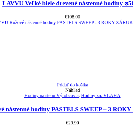
LAVVU Veľké biele drevené nástenné hodiny ⌀
€
108.00
Pridať do košíka
Náhľad
Hodiny na stenu Výrobcovia
,
Hodiny zn. VLAHA
é nástenné hodiny PASTELS SWEEP – 3 ROKY
€
29.90