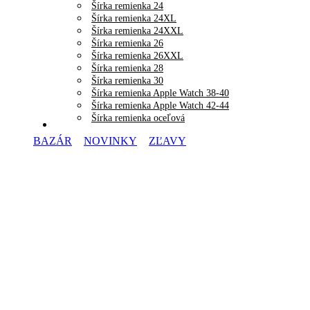
Šírka remienka 24
Šírka remienka 24XL
Šírka remienka 24XXL
Šírka remienka 26
Šírka remienka 26XXL
Šírka remienka 28
Šírka remienka 30
Šírka remienka Apple Watch 38-40
Šírka remienka Apple Watch 42-44
Šírka remienka oceľová
BAZÁR
NOVINKY
ZĽAVY