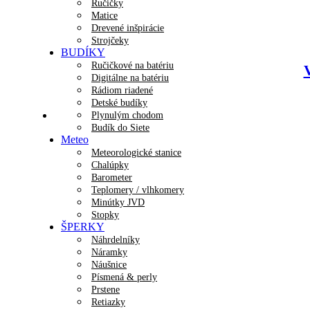
Ručičky
Matice
Drevené inšpirácie
Strojčeky
BUDÍKY
Ručičkové na batériu
Digitálne na batériu
Rádiom riadené
Detské budíky
Plynulým chodom
Budík do Siete
Meteo
Meteorologické stanice
Chalúpky
Barometer
Teplomery / vlhkomery
Minútky JVD
Stopky
ŠPERKY
Náhrdelníky
Náramky
Náušnice
Písmená & perly
Prstene
Retiazky