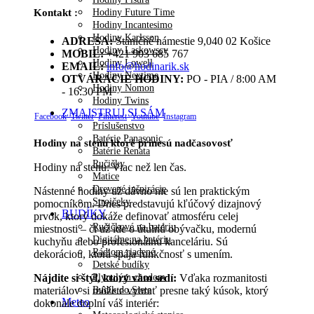
Hodiny Future Time
Kontakt :
Hodiny Incantesimo
Hodiny Karlsson
ADRESA:
Staničné námestie 9,040 02 Košice
Hodiny Laskowscy
MOBIL:
+421 903 685 767
Hodiny Lowell
EMAIL:
info@hodinarik.sk
Hodiny Nextime
OTVÁRACIE HODINY:
PO - PIA / 8:00 AM
Hodiny Nomon
- 16:30 PM
Hodiny Twins
ZMAJSTRUJ SI SÁM
Facebook
Twitter
Pinterest
Youtube
Instagram
Príslušenstvo
Batérie Panasonic
Hodiny na stenu ktoré prinesú nadčasovosť
Batérie Renata
Ručičky
Hodiny na stenu: Viac než len čas.
Matice
Drevené inšpirácie
Nástenné hodiny už dávno nie sú len praktickým
Strojčeky
pomocníkom. Dnes predstavujú kľúčový dizajnový
BUDÍKY
prvok, ktorý dokáže definovať atmosféru celej
Ručičkové na batériu
miestnosti – či už ide o útulnú obývačku, modernú
Digitálne na batériu
kuchyňu alebo profesionálnu kanceláriu. Sú
Rádiom riadené
dekoráciou, ktorá spája funkčnosť s umením.
Detské budíky
Plynulým chodom
Nájdite si štýl, ktorý vám sedí:
Vďaka rozmanitosti
Budík do Siete
materiálov si môžete vybrať presne taký kúsok, ktorý
Meteo
dokonale doplní váš interiér: