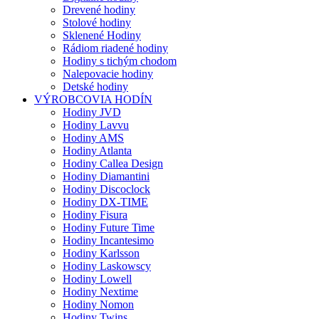
Drevené hodiny
Stolové hodiny
Sklenené Hodiny
Rádiom riadené hodiny
Hodiny s tichým chodom
Nalepovacie hodiny
Detské hodiny
VÝROBCOVIA HODÍN
Hodiny JVD
Hodiny Lavvu
Hodiny AMS
Hodiny Atlanta
Hodiny Callea Design
Hodiny Diamantini
Hodiny Discoclock
Hodiny DX-TIME
Hodiny Fisura
Hodiny Future Time
Hodiny Incantesimo
Hodiny Karlsson
Hodiny Laskowscy
Hodiny Lowell
Hodiny Nextime
Hodiny Nomon
Hodiny Twins