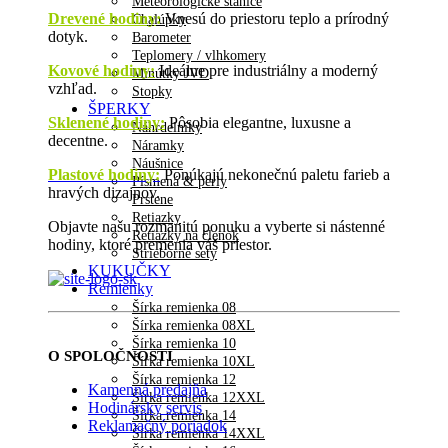
Meteorologické stanice
Drevené hodiny
:
Vnesú do priestoru teplo a prírodný
Chalúpky
dotyk.
Barometer
Teplomery / vlhkomery
Kovové hodiny:
Ideálne pre industriálny a moderný
Minútky JVD
vzhľad.
Stopky
ŠPERKY
Sklenené hodiny:
Pôsobia elegantne, luxusne a
Náhrdelníky
decentne.
Náramky
Náušnice
Plastové hodiny:
Ponúkajú nekonečnú paletu farieb a
Písmená & perly
hravých dizajnov.
Prstene
Retiazky
Objavte našu rozmanitú ponuku a vyberte si nástenné
Retiazky na členok
hodiny, ktoré premenia váš priestor.
Strieborné sety
KUKUČKY
Remienky
Šírka remienka 08
Šírka remienka 08XL
Šírka remienka 10
O SPOLOČNOSTI
Šírka remienka 10XL
Šírka remienka 12
Kamenná predajňa
Šírka remienka 12XXL
Hodinársky servis
Šírka remienka 14
Reklamačný poriadok
Šírka remienka 14XXL