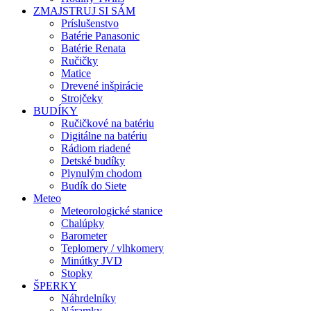
ZMAJSTRUJ SI SÁM
Príslušenstvo
Batérie Panasonic
Batérie Renata
Ručičky
Matice
Drevené inšpirácie
Strojčeky
BUDÍKY
Ručičkové na batériu
Digitálne na batériu
Rádiom riadené
Detské budíky
Plynulým chodom
Budík do Siete
Meteo
Meteorologické stanice
Chalúpky
Barometer
Teplomery / vlhkomery
Minútky JVD
Stopky
ŠPERKY
Náhrdelníky
Náramky