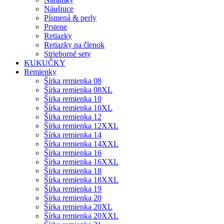
Náušnice
Písmená & perly
Prstene
Retiazky
Retiazky na členok
Strieborné sety
KUKUČKY
Remienky
Šírka remienka 08
Šírka remienka 08XL
Šírka remienka 10
Šírka remienka 10XL
Šírka remienka 12
Šírka remienka 12XXL
Šírka remienka 14
Šírka remienka 14XXL
Šírka remienka 16
Šírka remienka 16XXL
Šírka remienka 18
Šírka remienka 18XXL
Šírka remienka 19
Šírka remienka 20
Šírka remienka 20XL
Šírka remienka 20XXL