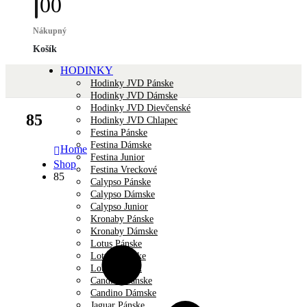
0
0
Nákupný
Košík
HODINKY
Hodinky JVD Pánske
Hodinky JVD Dámske
Hodinky JVD Dievčenské
85
Hodinky JVD Chlapec
Festina Pánske
Festina Dámske
Home
Festina Junior
Shop
Festina Vreckové
85
Calypso Pánske
Calypso Dámske
Calypso Junior
Kronaby Pánske
Kronaby Dámske
Lotus Pánske
Lotus Dámske
Lotus Unisex
Candino Pánske
Candino Dámske
Jaguar Pánske