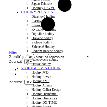
Jaguar Dámske
Hodinky LAVVU
HODINY NA STENU
Dizajnové hodiny
Plastové hodiny
Kovové hodiny
Kyvadlové hodiny
Digitálne hodiny
Drevené hodiny
Stolové hodiny
Sklenené Hodiny
Rádiom riadené hodiny
Filter
Hodiny s tichým chodom
Zoradiť podľa:
Nalepovacie hodiny
Zobraziť:
Detské hodiny
VÝROBCOVIA HODÍN
Hodiny JVD
Hodiny Lavvu
Hodiny AMS
Zobraziť:
Hodiny Atlanta
Hodiny Callea Design
Hodiny Diamantini
Hodiny Discoclock
Hodiny DX-TIME
Hodiny Fisura