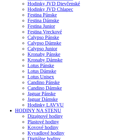
Hodinky JVD Dievčenské
Hodinky JVD Chlapec
Festina Pánske
Festina Dámske
Festina Junior
Festina Vreckové
Calypso Pánske
Calypso Dámske
Calypso Junior
Kronaby Pánske
Kronaby Dámske
Lotus Pánske
Lotus Dámske
Lotus Unisex
Candino Pánske
Candino Dámske
Jaguar Pánske
Jaguar Dámske
Hodinky LAVVU
HODINY NA STENU
Dizajnové hodiny
Plastové hodiny
Kovové hodiny
Kyvadlové hodiny
Digitálne hodiny