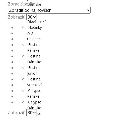
Zoradiť podľa:
Dámske
Hodinky
JVD
Zobraziť:
Dievčenské
Hodinky
JVD
Chlapec
Festina
Pánske
Festina
Dámske
Festina
Junior
Festina
Vreckové
Calypso
Pánske
Calypso
Dámske
Zobraziť:
Calypso