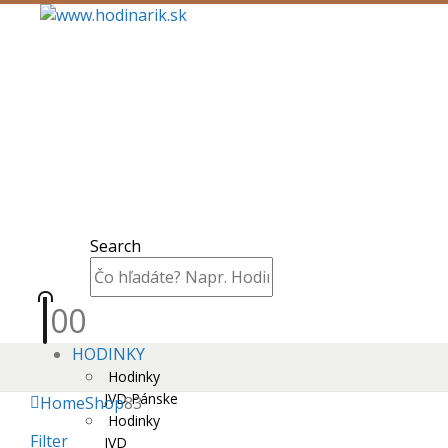
Search
0
0
HODINKY
Hodinky
JVD Pánske
Home
Shop
83
Hodinky
Filter
JVD