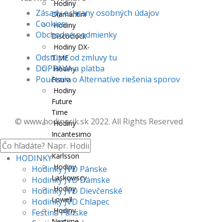
Hodiny
Zásady ochrany osobných údajov
Diamantini
Cookies
Hodiny
Obchodné podmienky
Discoclock
Hodiny DX-
Odstúpiť od zmluvy tu
TIME
DOPRAVA a platba
Hodiny
Poučenie o Alternatíve riešenia sporov
Fisura
Hodiny
Future
Time
© www.hodinarik.sk 2022. All Rights Reserved
Hodiny
Incantesimo
Hodiny
Karlsson
HODINKY
Hodiny
Hodinky JVD Pánske
Laskowscy
Hodinky JVD Dámske
Hodiny
Hodinky JVD Dievčenské
Lowell
Hodinky JVD Chlapec
Hodiny
Festina Pánske
Nextime