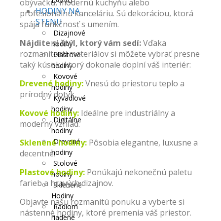
LAVVU
obývačku, modernú kuchyňu alebo
HODINY NA
profesionálnu kanceláriu. Sú dekoráciou, ktorá
STENU
spája funkčnosť s umením.
Dizajnové
Nájdite si štýl, ktorý vám sedí:
Vďaka
hodiny
rozmanitosti materiálov si môžete vybrať presne
Plastové
taký kúsok, ktorý dokonale doplní váš interiér:
hodiny
Kovové
Drevené hodiny
:
Vnesú do priestoru teplo a
hodiny
prírodný dotyk.
Kyvadlové
hodiny
Kovové hodiny:
Ideálne pre industriálny a
Digitálne
moderný vzhľad.
hodiny
Drevené
Sklenené hodiny:
Pôsobia elegantne, luxusne a
hodiny
decentne.
Stolové
Plastové hodiny:
Ponúkajú nekonečnú paletu
hodiny
farieb a hravých dizajnov.
Sklenené
Hodiny
Objavte našu rozmanitú ponuku a vyberte si
Rádiom
nástenné hodiny, ktoré premenia váš priestor.
riadené