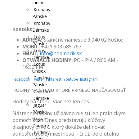
Junior
Kronaby
Pánske
Kronaby
Kontakt :
Dámske
Lotus
ADRESA:
Staničné námestie 9,040 02 Košice
Pánske
MOBIL:
+421 903 685 767
Lotus
EMAIL:
info@hodinarik.sk
Dámske
OTVÁRACIE HODINY:
PO - PIA / 8:00 AM -
Lotus
16:30 PM
Unisex
Candino
Facebook
Twitter
Pinterest
Youtube
Instagram
Pánske
HODINY NA STENU KTORÉ PRINESÚ NADČASOVOSŤ
Candino
Dámske
Hodiny na stenu: Viac než len čas.
Jaguar
Pánske
Nástenné hodiny už dávno nie sú len praktickým
Jaguar
pomocníkom. Dnes predstavujú kľúčový
Dámske
dizajnový prvok, ktorý dokáže definovať
Hodinky
atmosféru celej miestnosti – či už ide o útulnú