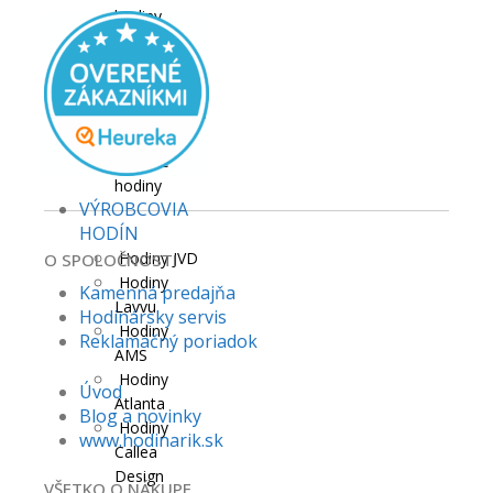
hodiny
Hodiny s
tichým
chodom
Nalepovacie
hodiny
Detské
hodiny
VÝROBCOVIA
HODÍN
Hodiny JVD
O SPOLOČNOSTI
Hodiny
Kamenná predajňa
Lavvu
Hodinársky servis
Hodiny
Reklamačný poriadok
AMS
Hodiny
Úvod
Atlanta
Blog a novinky
Hodiny
www.hodinarik.sk
Callea
Design
VŠETKO O NÁKUPE