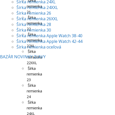
Šírka
Šírka remienka 24XL
remienka
Šírka remienka 24XXL
21
Šírka remienka 26
Šírka
Šírka remienka 26XXL
remienka
Šírka remienka 28
22
Šírka remienka 30
Šírka
Šírka remienka Apple Watch 38-40
remienka
Šírka remienka Apple Watch 42-44
22XL
Šírka remienka oceľová
Šírka
BAZÁR
NOVINKY
ZĽAVY
remienka
22XXL
Šírka
remienka
23
Šírka
remienka
24
Šírka
remienka
24XL