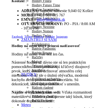
Hodiny Fisura
Kontakt :
Hodiny Future Time
Hodiny Incantesimo
ADRESA:
Staničné námestie 9,040 02 Košice
Hodiny Karlsson
MOBIL:
+421 903 685 767
Hodiny Laskowscy
EMAIL:
info@hodinarik.sk
Hodiny Lowell
OTVÁRACIE HODINY:
PO - PIA / 8:00 AM
Hodiny Nextime
- 16:30 PM
Hodiny Nomon
Hodiny Twins
Facebook
Twitter
Pinterest
Youtube
Instagram
ZMAJSTRUJ SI SÁM
Príslušenstvo
Hodiny na stenu ktoré prinesú nadčasovosť
Batérie Panasonic
Batérie Renata
Hodiny na stenu: Viac než len čas.
Ručičky
Matice
Nástenné hodiny už dávno nie sú len praktickým
Drevené inšpirácie
pomocníkom. Dnes predstavujú kľúčový dizajnový
Strojčeky
prvok, ktorý dokáže definovať atmosféru celej
BUDÍKY
miestnosti – či už ide o útulnú obývačku, modernú
Ručičkové na batériu
kuchyňu alebo profesionálnu kanceláriu. Sú
Digitálne na batériu
dekoráciou, ktorá spája funkčnosť s umením.
Rádiom riadené
Detské budíky
Nájdite si štýl, ktorý vám sedí:
Vďaka rozmanitosti
Plynulým chodom
materiálov si môžete vybrať presne taký kúsok, ktorý
Budík do Siete
dokonale doplní váš interiér:
Meteo