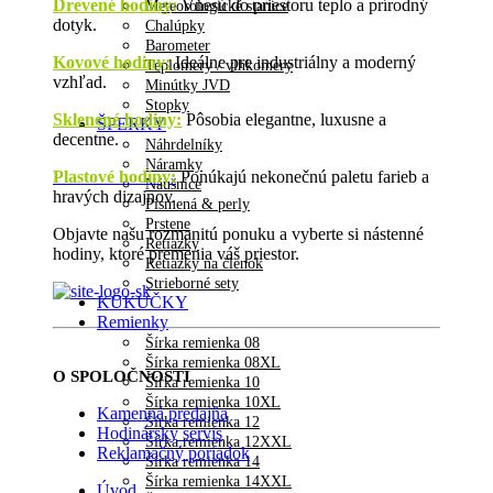
Drevené hodiny
:
Vnesú do priestoru teplo a prírodný
Meteorologické stanice
dotyk.
Chalúpky
Barometer
Kovové hodiny:
Ideálne pre industriálny a moderný
Teplomery / vlhkomery
vzhľad.
Minútky JVD
Stopky
Sklenené hodiny:
Pôsobia elegantne, luxusne a
ŠPERKY
decentne.
Náhrdelníky
Náramky
Plastové hodiny:
Ponúkajú nekonečnú paletu farieb a
Náušnice
hravých dizajnov.
Písmená & perly
Prstene
Objavte našu rozmanitú ponuku a vyberte si nástenné
Retiazky
hodiny, ktoré premenia váš priestor.
Retiazky na členok
Strieborné sety
KUKUČKY
Remienky
Šírka remienka 08
Šírka remienka 08XL
O SPOLOČNOSTI
Šírka remienka 10
Šírka remienka 10XL
Kamenná predajňa
Šírka remienka 12
Hodinársky servis
Šírka remienka 12XXL
Reklamačný poriadok
Šírka remienka 14
Šírka remienka 14XXL
Úvod