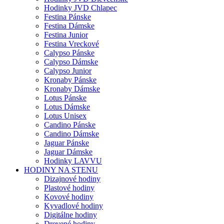
Hodinky JVD Chlapec
Festina Pánske
Festina Dámske
Festina Junior
Festina Vreckové
Calypso Pánske
Calypso Dámske
Calypso Junior
Kronaby Pánske
Kronaby Dámske
Lotus Pánske
Lotus Dámske
Lotus Unisex
Candino Pánske
Candino Dámske
Jaguar Pánske
Jaguar Dámske
Hodinky LAVVU
HODINY NA STENU
Dizajnové hodiny
Plastové hodiny
Kovové hodiny
Kyvadlové hodiny
Digitálne hodiny
Drevené hodiny