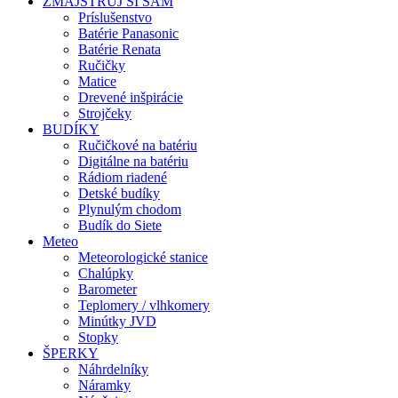
ZMAJSTRUJ SI SÁM
Príslušenstvo
Batérie Panasonic
Batérie Renata
Ručičky
Matice
Drevené inšpirácie
Strojčeky
BUDÍKY
Ručičkové na batériu
Digitálne na batériu
Rádiom riadené
Detské budíky
Plynulým chodom
Budík do Siete
Meteo
Meteorologické stanice
Chalúpky
Barometer
Teplomery / vlhkomery
Minútky JVD
Stopky
ŠPERKY
Náhrdelníky
Náramky