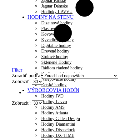
Jaguar Pánske
Jaguar Dámske
Hodinky LAVVU
HODINY NA STENU
Dizajnové hodiny
Plastové hodiny
Kovové hodiny
Kyvadlové hodiny
Digitálne hodiny
Drevené hodiny
Stolové hodiny
Sklenené Hodiny
Rádiom riadené hodiny
Filter
Hodiny s tichým chodom
Zoradiť podľa:
Nalepovacie hodiny
Zobraziť:
Detské hodiny
VÝROBCOVIA HODÍN
Hodiny JVD
Hodiny Lavvu
Zobraziť:
Hodiny AMS
Hodiny Atlanta
Hodiny Callea Design
Hodiny Diamantini
Hodiny Discoclock
Hodiny DX-TIME