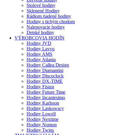
Stolové hodiny
Sklenené Hodiny
Rádiom riadené hodiny
Hodiny s tichým chodom
Nalepovacie hodiny
Detské hodiny
VÝROBCOVIA HODÍN
Hodiny JVD
Hodiny Lavvu
Hodiny AMS
Hodiny Atlanta
Hodiny Callea Design
Hodiny Diamantini
Hodiny Discoclock
Hodiny DX-TIME
Hodiny Fisura
Hodiny Future Time
Hodiny Incantesimo
Hodiny Karlsson
Hodiny Laskowscy
Hodiny Lowell
Hodiny Nextime
Hodiny Nomon
Hodiny Twins