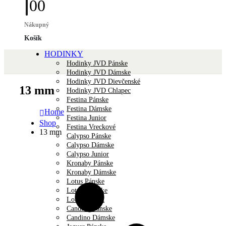
0
0
Nákupný
Košík
HODINKY
Hodinky JVD Pánske
Hodinky JVD Dámske
Hodinky JVD Dievčenské
13 mm
Hodinky JVD Chlapec
Festina Pánske
Festina Dámske
Home
Festina Junior
Shop
Festina Vreckové
13 mm
Calypso Pánske
Calypso Dámske
Calypso Junior
Kronaby Pánske
Kronaby Dámske
Lotus Pánske
Lotus Dámske
Lotus Unisex
Candino Pánske
Candino Dámske