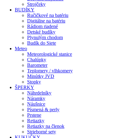
Strojčeky
BUDÍKY
Ručičkové na batériu
Digitálne na batériu
Rádiom riadené
Detské budíky
Plynulým chodom
Budík do Siete
Meteo
Meteorologické stanice
Chalúpky
Barometer
Teplomery / vlhkomery
Minútky JVD
Stopky
ŠPERKY
Náhrdelníky
Náramky
Náušnice
Písmená & perly
Prstene
Retiazky
Retiazky na členok
Strieborné sety
KUKUČKY