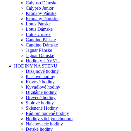
Calypso Dámske
Calypso Junior
Kronaby Pánske
Kronaby Dámske
Lotus Pánske
Lotus Dámske
Lotus Unisex
Candino Pánske
Candino Dámske
Jaguar Pánske
Jaguar Dámske
Hodinky LAVVU
HODINY NA STENU
Dizajnové hodiny
Plastové hodiny
Kovové hodiny
Kyvadlové hodiny
Digitálne hodiny
Drevené hodiny
Stolové hodiny
Sklenené Hodiny
Rádiom riadené hodiny
Hodiny s tichým chodom
Nalepovacie hodiny
Detské hodiny