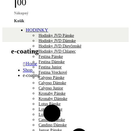
0
0
Nákupný
Košík
HODINKY
Hodinky JVD Pánske
Hodinky JVD Dámske
Hodinky JVD Dievčenské
e-coating
Hodinky JVD Chlapec
Festina Pánske
Festina Dámske
Home
Festina Junior
Shop
Festina Vreckové
e-coating
Calypso Pánske
Calypso Dámske
Calypso Junior
Kronaby Pánske
Kronaby Dámske
Lotus Pánske
Lotus Dámske
Lotus Unisex
Candino Pánske
Candino Dámske
Jaguar Pánske