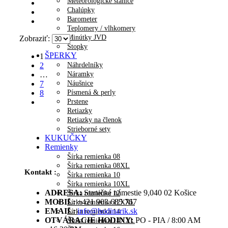
Meteorologické stanice
Chalúpky
Barometer
Teplomery / vlhkomery
Minútky JVD
Zobraziť:
Stopky
ŠPERKY
1
Náhrdelníky
2
Náramky
…
Náušnice
7
Písmená & perly
8
Prstene
Retiazky
Retiazky na členok
Strieborné sety
KUKUČKY
Remienky
Šírka remienka 08
Šírka remienka 08XL
Kontakt :
Šírka remienka 10
Šírka remienka 10XL
ADRESA:
Staničné námestie 9,040 02 Košice
Šírka remienka 12
MOBIL:
+421 903 685 767
Šírka remienka 12XXL
EMAIL:
info@hodinarik.sk
Šírka remienka 14
OTVÁRACIE HODINY:
PO - PIA / 8:00 AM
Šírka remienka 14XXL