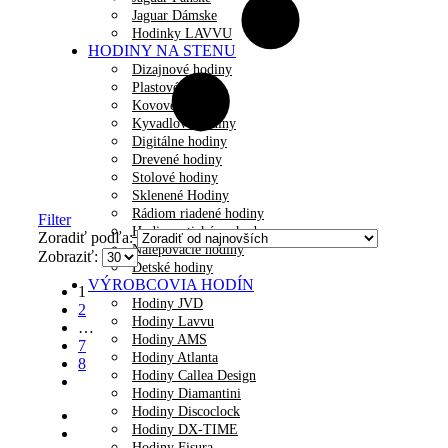
Jaguar Dámske
Hodinky LAVVU
HODINY NA STENU
Dizajnové hodiny
Plastové hodiny
Kovové hodiny
Kyvadlové hodiny
Digitálne hodiny
Drevené hodiny
Stolové hodiny
Sklenené Hodiny
Rádiom riadené hodiny
Filter
Hodiny s tichým chodom
Zoradiť podľa:
Nalepovacie hodiny
Zobraziť:
Detské hodiny
VÝROBCOVIA HODÍN
1
Hodiny JVD
2
Hodiny Lavvu
…
Hodiny AMS
7
Hodiny Atlanta
8
Hodiny Callea Design
Hodiny Diamantini
Hodiny Discoclock
Hodiny DX-TIME
Hodiny Fisura