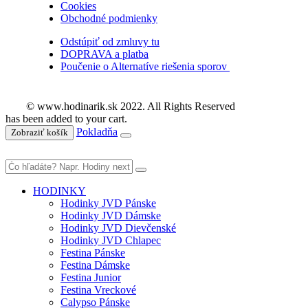
Cookies
Obchodné podmienky
Odstúpiť od zmluvy tu
DOPRAVA a platba
Poučenie o Alternatíve riešenia sporov
© www.hodinarik.sk 2022. All Rights Reserved
has been added to your cart.
Pokladňa
Zobraziť košík
HODINKY
Hodinky JVD Pánske
Hodinky JVD Dámske
Hodinky JVD Dievčenské
Hodinky JVD Chlapec
Festina Pánske
Festina Dámske
Festina Junior
Festina Vreckové
Calypso Pánske