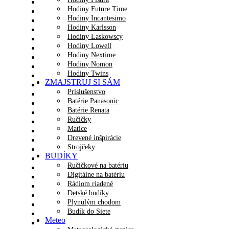
Hodiny Future Time
Hodiny Incantesimo
Hodiny Karlsson
Hodiny Laskowscy
Hodiny Lowell
Hodiny Nextime
Hodiny Nomon
Hodiny Twins
ZMAJSTRUJ SI SÁM
Príslušenstvo
Batérie Panasonic
Batérie Renata
Ručičky
Matice
Drevené inšpirácie
Strojčeky
BUDÍKY
Ručičkové na batériu
Digitálne na batériu
Rádiom riadené
Detské budíky
Plynulým chodom
Budík do Siete
Meteo