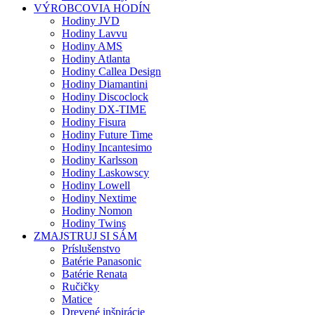
VÝROBCOVIA HODÍN
Hodiny JVD
Hodiny Lavvu
Hodiny AMS
Hodiny Atlanta
Hodiny Callea Design
Hodiny Diamantini
Hodiny Discoclock
Hodiny DX-TIME
Hodiny Fisura
Hodiny Future Time
Hodiny Incantesimo
Hodiny Karlsson
Hodiny Laskowscy
Hodiny Lowell
Hodiny Nextime
Hodiny Nomon
Hodiny Twins
ZMAJSTRUJ SI SÁM
Príslušenstvo
Batérie Panasonic
Batérie Renata
Ručičky
Matice
Drevené inšpirácie