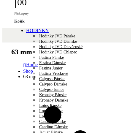
0
0
Nákupný
Košík
HODINKY
Hodinky JVD Pánske
Hodinky JVD Dámske
Hodinky JVD Dievčenské
63 mm
Hodinky JVD Chlapec
Festina Pánske
Festina Dámske
Home
Festina Junior
Shop
Festina Vreckové
63 mm
Calypso Pánske
Calypso Dámske
Calypso Junior
Kronaby Pánske
Kronaby Dámske
Lotus Pánske
Lotus Dámske
Lotus Unisex
Candino Pánske
Candino Dámske
Jaguar Pánske