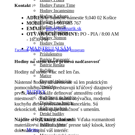
Hodiny Future Time
Kontakt :
Hodiny Incantesimo
Hodiny Karlsson
ADRESA:
Staničné námestie 9,040 02 Košice
Hodiny Laskowscy
MOBIL:
+421 903 685 767
Hodiny Lowell
EMAIL:
info@hodinarik.sk
Hodiny Nextime
OTVÁRACIE HODINY:
PO - PIA / 8:00 AM
Hodiny Nomon
- 16:30 PM
Hodiny Twins
ZMAJSTRUJ SI SÁM
Facebook
Twitter
Pinterest
Youtube
Instagram
Príslušenstvo
Batérie Panasonic
Hodiny na stenu ktoré prinesú nadčasovosť
Batérie Renata
Ručičky
Hodiny na stenu: Viac než len čas.
Matice
Drevené inšpirácie
Nástenné hodiny už dávno nie sú len praktickým
Strojčeky
pomocníkom. Dnes predstavujú kľúčový dizajnový
BUDÍKY
prvok, ktorý dokáže definovať atmosféru celej
Ručičkové na batériu
miestnosti – či už ide o útulnú obývačku, modernú
Digitálne na batériu
kuchyňu alebo profesionálnu kanceláriu. Sú
Rádiom riadené
dekoráciou, ktorá spája funkčnosť s umením.
Detské budíky
Plynulým chodom
Nájdite si štýl, ktorý vám sedí:
Vďaka rozmanitosti
Budík do Siete
materiálov si môžete vybrať presne taký kúsok, ktorý
Meteo
dokonale doplní váš interiér: