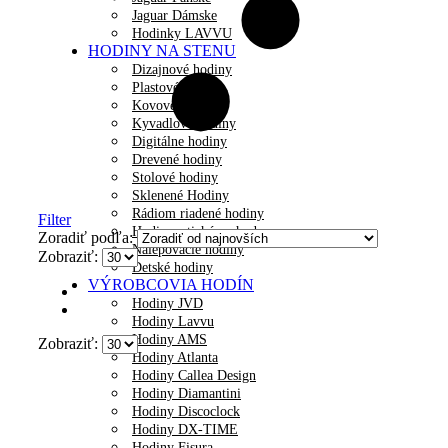
Jaguar Dámske
Hodinky LAVVU
HODINY NA STENU
Dizajnové hodiny
Plastové hodiny
Kovové hodiny
Kyvadlové hodiny
Digitálne hodiny
Drevené hodiny
Stolové hodiny
Sklenené Hodiny
Rádiom riadené hodiny
Filter
Hodiny s tichým chodom
Zoradiť podľa:
Nalepovacie hodiny
Zobraziť:
Detské hodiny
VÝROBCOVIA HODÍN
Hodiny JVD
Hodiny Lavvu
Hodiny AMS
Zobraziť:
Hodiny Atlanta
Hodiny Callea Design
Hodiny Diamantini
Hodiny Discoclock
Hodiny DX-TIME
Hodiny Fisura