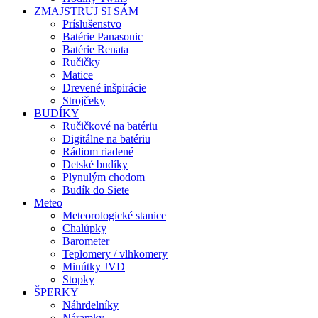
ZMAJSTRUJ SI SÁM
Príslušenstvo
Batérie Panasonic
Batérie Renata
Ručičky
Matice
Drevené inšpirácie
Strojčeky
BUDÍKY
Ručičkové na batériu
Digitálne na batériu
Rádiom riadené
Detské budíky
Plynulým chodom
Budík do Siete
Meteo
Meteorologické stanice
Chalúpky
Barometer
Teplomery / vlhkomery
Minútky JVD
Stopky
ŠPERKY
Náhrdelníky
Náramky