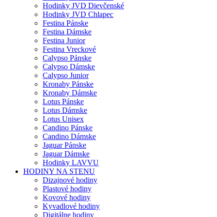
Hodinky JVD Dievčenské
Hodinky JVD Chlapec
Festina Pánske
Festina Dámske
Festina Junior
Festina Vreckové
Calypso Pánske
Calypso Dámske
Calypso Junior
Kronaby Pánske
Kronaby Dámske
Lotus Pánske
Lotus Dámske
Lotus Unisex
Candino Pánske
Candino Dámske
Jaguar Pánske
Jaguar Dámske
Hodinky LAVVU
HODINY NA STENU
Dizajnové hodiny
Plastové hodiny
Kovové hodiny
Kyvadlové hodiny
Digitálne hodiny