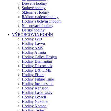
Drevené hodiny
Stolové hodiny
Sklenené Hodiny
Rádiom riadené hodiny
Hodiny s tichým chodom
Nalepovacie hodiny
Detské hodiny
VÝROBCOVIA HODÍN
Hodiny JVD
Hodiny Lavvu
Hodiny AMS
Hodiny Atlanta
Hodiny Callea Design
Hodiny Diamantini
Hodiny Discoclock
Hodiny DX-TIME
Hodiny Fisura
Hodiny Future Time
Hodiny Incantesimo
Hodiny Karlsson
Hodiny Laskowscy
Hodiny Lowell
Hodiny Nextime
Hodiny Nomon
Hodiny Twins