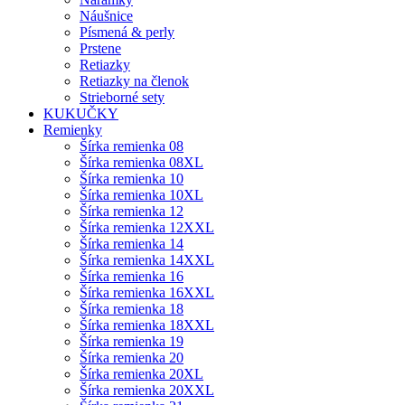
Náušnice
Písmená & perly
Prstene
Retiazky
Retiazky na členok
Strieborné sety
KUKUČKY
Remienky
Šírka remienka 08
Šírka remienka 08XL
Šírka remienka 10
Šírka remienka 10XL
Šírka remienka 12
Šírka remienka 12XXL
Šírka remienka 14
Šírka remienka 14XXL
Šírka remienka 16
Šírka remienka 16XXL
Šírka remienka 18
Šírka remienka 18XXL
Šírka remienka 19
Šírka remienka 20
Šírka remienka 20XL
Šírka remienka 20XXL