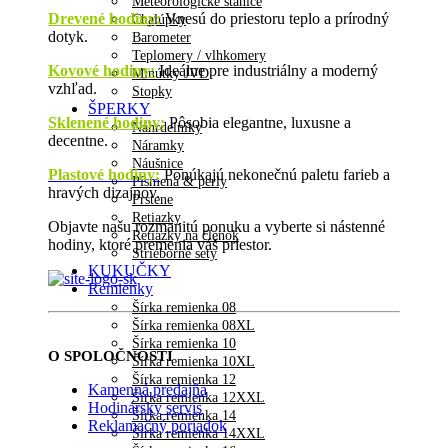
Meteorologické stanice
Drevené hodiny
:
Vnesú do priestoru teplo a prírodný
Chalúpky
dotyk.
Barometer
Teplomery / vlhkomery
Kovové hodiny:
Ideálne pre industriálny a moderný
Minútky JVD
vzhľad.
Stopky
ŠPERKY
Sklenené hodiny:
Pôsobia elegantne, luxusne a
Náhrdelníky
decentne.
Náramky
Náušnice
Plastové hodiny:
Ponúkajú nekonečnú paletu farieb a
Písmená & perly
hravých dizajnov.
Prstene
Retiazky
Objavte našu rozmanitú ponuku a vyberte si nástenné
Retiazky na členok
hodiny, ktoré premenia váš priestor.
Strieborné sety
KUKUČKY
Remienky
Šírka remienka 08
Šírka remienka 08XL
Šírka remienka 10
O SPOLOČNOSTI
Šírka remienka 10XL
Šírka remienka 12
Kamenná predajňa
Šírka remienka 12XXL
Hodinársky servis
Šírka remienka 14
Reklamačný poriadok
Šírka remienka 14XXL