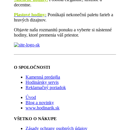
decentne.
Plastové hodiny:
Ponúkajú nekonečnú paletu farieb a
hravých dizajnov.
Objavte našu rozmanitú ponuku a vyberte si nástenné
hodiny, ktoré premenia váš priestor.
O SPOLOČNOSTI
Kamenná predajňa
Hodinársky servis
Reklamačný poriadok
Úvod
Blog a novinky
www.hodinarik.sk
VŠETKO O NÁKUPE
Zásady ochrany osobných údajov