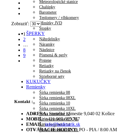
Meteorologické stanice
Chalúpky
Barometer
Teplomery / vlhkomery
Minútky JVD
Zobraziť:
Stopky
ŠPERKY
1
Náhrdelníky
2
Náramky
…
Náušnice
8
Písmená & perly
9
Prstene
Retiazky
Retiazky na členok
Strieborné sety
KUKUČKY
Remienky
Šírka remienka 08
Šírka remienka 08XL
Kontakt :
Šírka remienka 10
Šírka remienka 10XL
ADRESA:
Staničné námestie 9,040 02 Košice
Šírka remienka 12
MOBIL:
+421 903 685 767
Šírka remienka 12XXL
EMAIL:
info@hodinarik.sk
Šírka remienka 14
OTVÁRACIE HODINY:
PO - PIA / 8:00 AM
Šírka remienka 14XXL