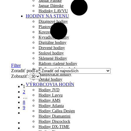
Jaguar Pánske
Jaguar Dámske
Hodinky LAVVU
HODINY NA STENU
Dizajnové hodiny
Plastové hodiny
Kovové hodiny
Kyvadlové hodiny
Digitálne hodiny
Drevené hodiny
Stolové hodiny
Sklenené Hodiny
Rádiom riadené hodiny
Filter
Hodiny s tichým chodom
Zoradiť podľa:
Nalepovacie hodiny
Zobraziť:
Detské hodiny
VÝROBCOVIA HODÍN
1
Hodiny JVD
2
Hodiny Lavvu
…
Hodiny AMS
8
Hodiny Atlanta
9
Hodiny Callea Design
Hodiny Diamantini
Hodiny Discoclock
Hodiny DX-TIME