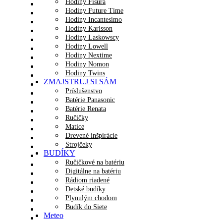
Hodiny Fisura
Hodiny Future Time
Hodiny Incantesimo
Hodiny Karlsson
Hodiny Laskowscy
Hodiny Lowell
Hodiny Nextime
Hodiny Nomon
Hodiny Twins
ZMAJSTRUJ SI SÁM
Príslušenstvo
Batérie Panasonic
Batérie Renata
Ručičky
Matice
Drevené inšpirácie
Strojčeky
BUDÍKY
Ručičkové na batériu
Digitálne na batériu
Rádiom riadené
Detské budíky
Plynulým chodom
Budík do Siete
Meteo