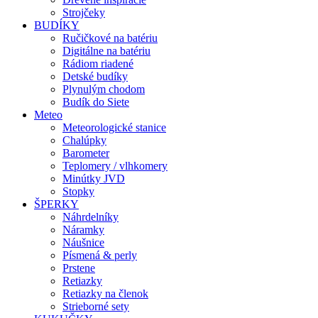
Strojčeky
BUDÍKY
Ručičkové na batériu
Digitálne na batériu
Rádiom riadené
Detské budíky
Plynulým chodom
Budík do Siete
Meteo
Meteorologické stanice
Chalúpky
Barometer
Teplomery / vlhkomery
Minútky JVD
Stopky
ŠPERKY
Náhrdelníky
Náramky
Náušnice
Písmená & perly
Prstene
Retiazky
Retiazky na členok
Strieborné sety