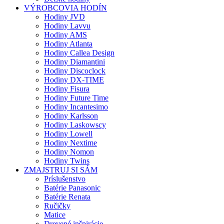
VÝROBCOVIA HODÍN
Hodiny JVD
Hodiny Lavvu
Hodiny AMS
Hodiny Atlanta
Hodiny Callea Design
Hodiny Diamantini
Hodiny Discoclock
Hodiny DX-TIME
Hodiny Fisura
Hodiny Future Time
Hodiny Incantesimo
Hodiny Karlsson
Hodiny Laskowscy
Hodiny Lowell
Hodiny Nextime
Hodiny Nomon
Hodiny Twins
ZMAJSTRUJ SI SÁM
Príslušenstvo
Batérie Panasonic
Batérie Renata
Ručičky
Matice
Drevené inšpirácie