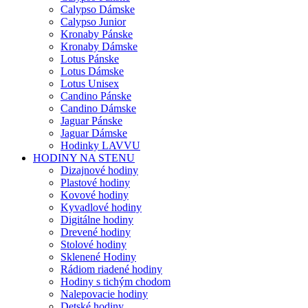
Calypso Dámske
Calypso Junior
Kronaby Pánske
Kronaby Dámske
Lotus Pánske
Lotus Dámske
Lotus Unisex
Candino Pánske
Candino Dámske
Jaguar Pánske
Jaguar Dámske
Hodinky LAVVU
HODINY NA STENU
Dizajnové hodiny
Plastové hodiny
Kovové hodiny
Kyvadlové hodiny
Digitálne hodiny
Drevené hodiny
Stolové hodiny
Sklenené Hodiny
Rádiom riadené hodiny
Hodiny s tichým chodom
Nalepovacie hodiny
Detské hodiny