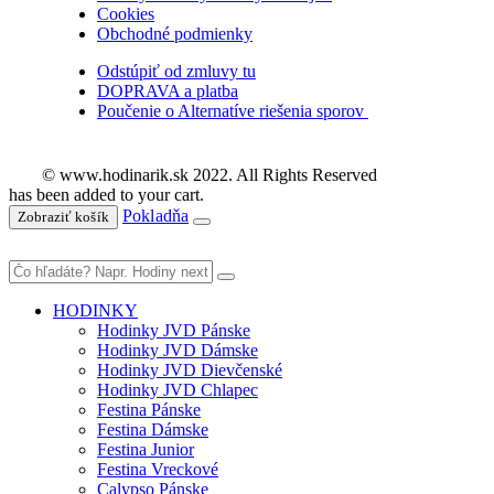
Cookies
Obchodné podmienky
Odstúpiť od zmluvy tu
DOPRAVA a platba
Poučenie o Alternatíve riešenia sporov
© www.hodinarik.sk 2022. All Rights Reserved
has been added to your cart.
Pokladňa
Zobraziť košík
HODINKY
Hodinky JVD Pánske
Hodinky JVD Dámske
Hodinky JVD Dievčenské
Hodinky JVD Chlapec
Festina Pánske
Festina Dámske
Festina Junior
Festina Vreckové
Calypso Pánske