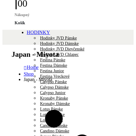
0
0
Nákupný
Košík
HODINKY
Hodinky JVD Pánske
Hodinky JVD Dámske
Hodinky JVD Dievčenské
Japan - Miyota
Hodinky JVD Chlapec
Festina Pánske
Festina Dámske
Home
Festina Junior
Shop
Festina Vreckové
Japan - Miyota
Calypso Pánske
Calypso Dámske
Calypso Junior
Kronaby Pánske
Kronaby Dámske
Lotus Pánske
Lotus Dámske
Lotus Unisex
Candino Pánske
Candino Dámske