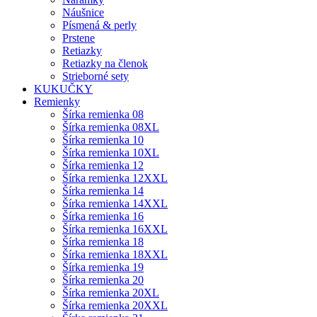
Náušnice
Písmená & perly
Prstene
Retiazky
Retiazky na členok
Strieborné sety
KUKUČKY
Remienky
Šírka remienka 08
Šírka remienka 08XL
Šírka remienka 10
Šírka remienka 10XL
Šírka remienka 12
Šírka remienka 12XXL
Šírka remienka 14
Šírka remienka 14XXL
Šírka remienka 16
Šírka remienka 16XXL
Šírka remienka 18
Šírka remienka 18XXL
Šírka remienka 19
Šírka remienka 20
Šírka remienka 20XL
Šírka remienka 20XXL