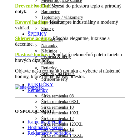
Meteorologické stanice
Drevené hodiny
:
Vnesú do priestoru teplo a prírodný
Chalúpky
dotyk.
Barometer
Teplomery / vlhkomery
Kovové hodiny:
Ideálne pre industriálny a moderný
Minútky JVD
vzhľad.
Stopky
ŠPERKY
Sklenené hodiny:
Pôsobia elegantne, luxusne a
Náhrdelníky
decentne.
Náramky
Náušnice
Plastové hodiny:
Ponúkajú nekonečnú paletu farieb a
Písmená & perly
hravých dizajnov.
Prstene
Retiazky
Objavte našu rozmanitú ponuku a vyberte si nástenné
Retiazky na členok
hodiny, ktoré premenia váš priestor.
Strieborné sety
KUKUČKY
Remienky
Šírka remienka 08
Šírka remienka 08XL
Šírka remienka 10
O SPOLOČNOSTI
Šírka remienka 10XL
Šírka remienka 12
Kamenná predajňa
Šírka remienka 12XXL
Hodinársky servis
Šírka remienka 14
Reklamačný poriadok
Šírka remienka 14XXL