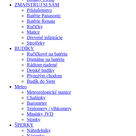
ZMAJSTRUJ SI SÁM
Príslušenstvo
Batérie Panasonic
Batérie Renata
Ručičky
Matice
Drevené inšpirácie
Strojčeky
BUDÍKY
Ručičkové na batériu
Digitálne na batériu
Rádiom riadené
Detské budíky
Plynulým chodom
Budík do Siete
Meteo
Meteorologické stanice
Chalúpky
Barometer
Teplomery / vlhkomery
Minútky JVD
Stopky
ŠPERKY
Náhrdelníky
Náramky