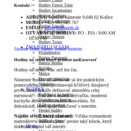
Hodiny Future Time
Kontakt :
Hodiny Incantesimo
Hodiny Karlsson
ADRESA:
Staničné námestie 9,040 02 Košice
Hodiny Laskowscy
MOBIL:
+421 903 685 767
Hodiny Lowell
EMAIL:
info@hodinarik.sk
Hodiny Nextime
OTVÁRACIE HODINY:
PO - PIA / 8:00 AM
Hodiny Nomon
- 16:30 PM
Hodiny Twins
ZMAJSTRUJ SI SÁM
Facebook
Twitter
Pinterest
Youtube
Instagram
Príslušenstvo
Batérie Panasonic
Hodiny na stenu ktoré prinesú nadčasovosť
Batérie Renata
Ručičky
Hodiny na stenu: Viac než len čas.
Matice
Drevené inšpirácie
Nástenné hodiny už dávno nie sú len praktickým
Strojčeky
pomocníkom. Dnes predstavujú kľúčový dizajnový
BUDÍKY
prvok, ktorý dokáže definovať atmosféru celej
Ručičkové na batériu
miestnosti – či už ide o útulnú obývačku, modernú
Digitálne na batériu
kuchyňu alebo profesionálnu kanceláriu. Sú
Rádiom riadené
dekoráciou, ktorá spája funkčnosť s umením.
Detské budíky
Plynulým chodom
Nájdite si štýl, ktorý vám sedí:
Vďaka rozmanitosti
Budík do Siete
materiálov si môžete vybrať presne taký kúsok, ktorý
Meteo
dokonale doplní váš interiér: