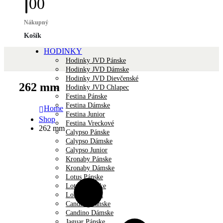
0
0
Nákupný
Košík
HODINKY
Hodinky JVD Pánske
Hodinky JVD Dámske
Hodinky JVD Dievčenské
262 mm
Hodinky JVD Chlapec
Festina Pánske
Festina Dámske
Home
Festina Junior
Shop
Festina Vreckové
262 mm
Calypso Pánske
Calypso Dámske
Calypso Junior
Kronaby Pánske
Kronaby Dámske
Lotus Pánske
Lotus Dámske
Lotus Unisex
Candino Pánske
Candino Dámske
Jaguar Pánske