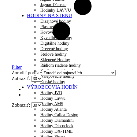
Jaguar Dámske
Hodinky LAVVU
HODINY NA STENU
Dizajnové hodiny
Plastové hodiny
Kovové hodiny
Kyvadlové hodiny
Digitálne hodiny
Drevené hodiny
Stolové hodiny
Sklenené Hodiny
Rádiom riadené hodiny
Filter
Hodiny s tichým chodom
Zoradiť podľa:
Nalepovacie hodiny
Zobraziť:
Detské hodiny
VÝROBCOVIA HODÍN
Hodiny JVD
Hodiny Lavvu
Hodiny AMS
Zobraziť:
Hodiny Atlanta
Hodiny Callea Design
Hodiny Diamantini
Hodiny Discoclock
Hodiny DX-TIME
Hodiny Fisura