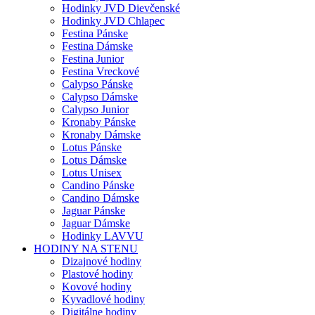
Hodinky JVD Dievčenské
Hodinky JVD Chlapec
Festina Pánske
Festina Dámske
Festina Junior
Festina Vreckové
Calypso Pánske
Calypso Dámske
Calypso Junior
Kronaby Pánske
Kronaby Dámske
Lotus Pánske
Lotus Dámske
Lotus Unisex
Candino Pánske
Candino Dámske
Jaguar Pánske
Jaguar Dámske
Hodinky LAVVU
HODINY NA STENU
Dizajnové hodiny
Plastové hodiny
Kovové hodiny
Kyvadlové hodiny
Digitálne hodiny