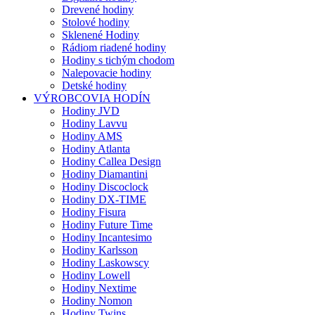
Drevené hodiny
Stolové hodiny
Sklenené Hodiny
Rádiom riadené hodiny
Hodiny s tichým chodom
Nalepovacie hodiny
Detské hodiny
VÝROBCOVIA HODÍN
Hodiny JVD
Hodiny Lavvu
Hodiny AMS
Hodiny Atlanta
Hodiny Callea Design
Hodiny Diamantini
Hodiny Discoclock
Hodiny DX-TIME
Hodiny Fisura
Hodiny Future Time
Hodiny Incantesimo
Hodiny Karlsson
Hodiny Laskowscy
Hodiny Lowell
Hodiny Nextime
Hodiny Nomon
Hodiny Twins