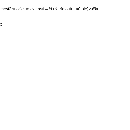
sféru celej miestnosti – či už ide o útulnú obývačku,
r: