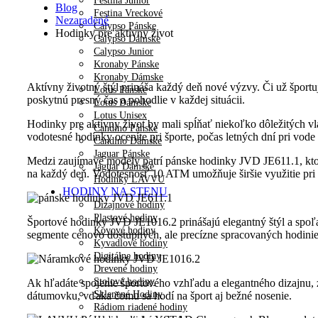
Festina Junior
Blog
Festina Vreckové
Nezaradené
Calypso Pánske
Hodinky pre aktívny život
Calypso Dámske
Calypso Junior
Kronaby Pánske
Kronaby Dámske
Aktívny životný štýl prináša každý deň nové výzvy. Či už športu
Lotus Pánske
poskytnú presný čas a pohodlie v každej situácii.
Lotus Dámske
Lotus Unisex
Hodinky pre aktívny život by mali spĺňať niekoľko dôležitých vla
Candino Pánske
vodotesné hodinky oceníte pri športe, počas letných dní pri vod
Candino Dámske
Jaguar Pánske
Medzi zaujímavé modely patrí pánske hodinky JVD JE611.1, kto
Jaguar Dámske
na každý deň. Vodotesnosť 10 ATM umožňuje širšie využitie pri
Hodinky LAVVU
HODINY NA STENU
Dizajnové hodiny
Plastové hodiny
Športové hodinky JVD JE1016.2 prinášajú elegantný štýl a spoľ
Kovové hodiny
segmente cenovo dostupných, ale precízne spracovaných hodiniek
Kyvadlové hodiny
Digitálne hodiny
Drevené hodiny
Stolové hodiny
Ak hľadáte spojenie športového vzhľadu a elegantného dizajn
Sklenené Hodiny
dátumovku, vďaka čomu sa hodí na šport aj bežné nosenie.
Rádiom riadené hodiny