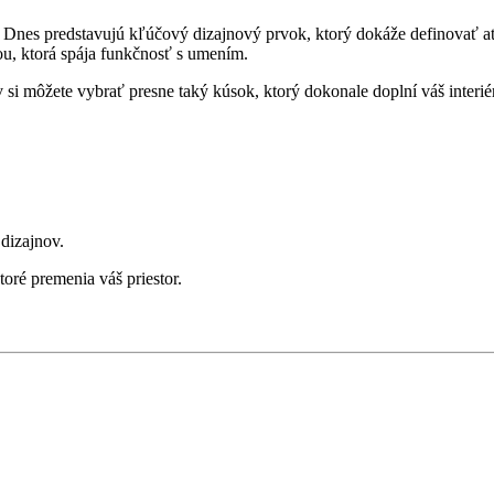
nes predstavujú kľúčový dizajnový prvok, ktorý dokáže definovať atmo
u, ktorá spája funkčnosť s umením.
si môžete vybrať presne taký kúsok, ktorý dokonale doplní váš interié
dizajnov.
oré premenia váš priestor.