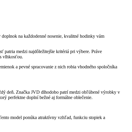
ivý doplnok na každodenné nosenie, kvalitné hodinky vám
patria medzi najdôležitejšie kritériá pri výbere. Práve
 s vlhkosťou.
mienok a pevné spracovanie z nich robia vhodného spoločníka
každý deň. Značka JVD dlhodobo patrí medzi obľúbené výrobky v
orý perfektne doplní bežné aj formálne oblečenie.
to model ponúka atraktívny vzhľad, funkciu stopiek a