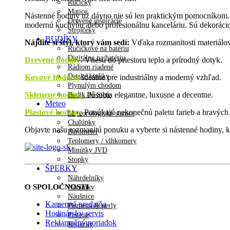
Ručičky
Matice
Nástenné hodiny už dávno nie sú len praktickým pomocníkom. D
Drevené inšpirácie
modernú kuchyňu alebo profesionálnu kanceláriu. Sú dekorácio
Strojčeky
BUDÍKY
Nájdite si štýl, ktorý vám sedí:
Vďaka rozmanitosti materiálov 
Ručičkové na batériu
Digitálne na batériu
Drevené hodiny
:
Vnesú do priestoru teplo a prírodný dotyk.
Rádiom riadené
Detské budíky
Kovové hodiny:
Ideálne pre industriálny a moderný vzhľad.
Plynulým chodom
Sklenené hodiny:
Pôsobia elegantne, luxusne a decentne.
Budík do Siete
Meteo
Plastové hodiny:
Ponúkajú nekonečnú paletu farieb a hravých 
Meteorologické stanice
Chalúpky
Objavte našu rozmanitú ponuku a vyberte si nástenné hodiny, kt
Barometer
Teplomery / vlhkomery
Minútky JVD
Stopky
ŠPERKY
Náhrdelníky
O SPOLOČNOSTI
Náramky
Náušnice
Kamenná predajňa
Písmená & perly
Hodinársky servis
Prstene
Reklamačný poriadok
Retiazky