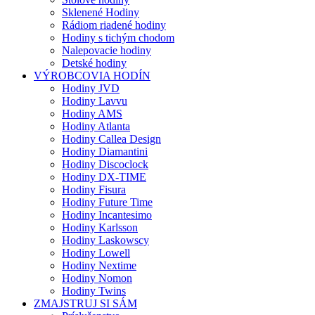
Sklenené Hodiny
Rádiom riadené hodiny
Hodiny s tichým chodom
Nalepovacie hodiny
Detské hodiny
VÝROBCOVIA HODÍN
Hodiny JVD
Hodiny Lavvu
Hodiny AMS
Hodiny Atlanta
Hodiny Callea Design
Hodiny Diamantini
Hodiny Discoclock
Hodiny DX-TIME
Hodiny Fisura
Hodiny Future Time
Hodiny Incantesimo
Hodiny Karlsson
Hodiny Laskowscy
Hodiny Lowell
Hodiny Nextime
Hodiny Nomon
Hodiny Twins
ZMAJSTRUJ SI SÁM