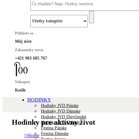
Prihláste sa
Môj účet
Zákaznícky servis
+421 903 685 767
0
0
Nákupný
Košík
HODINKY
Hodinky JVD Pánske
Hodinky JVD Dámske
Hodinky JVD Dievčenské
Hodinky pre aktívny život
Hodinky JVD Chlapec
Festina Pánske
Festina Dámske
Home