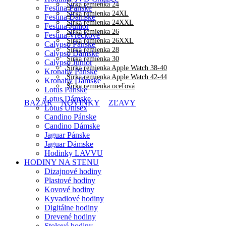
Šírka remienka 24
Festina Pánske
Šírka remienka 24XL
Festina Dámske
Šírka remienka 24XXL
Festina Junior
Šírka remienka 26
Festina Vreckové
Šírka remienka 26XXL
Calypso Pánske
Šírka remienka 28
Calypso Dámske
Šírka remienka 30
Calypso Junior
Šírka remienka Apple Watch 38-40
Kronaby Pánske
Šírka remienka Apple Watch 42-44
Kronaby Dámske
Šírka remienka oceľová
Lotus Pánske
Lotus Dámske
BAZÁR
NOVINKY
ZĽAVY
Lotus Unisex
Candino Pánske
Candino Dámske
Jaguar Pánske
Jaguar Dámske
Hodinky LAVVU
HODINY NA STENU
Dizajnové hodiny
Plastové hodiny
Kovové hodiny
Kyvadlové hodiny
Digitálne hodiny
Drevené hodiny
Stolové hodiny