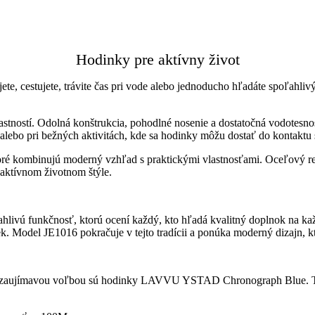
Hodinky pre aktívny život
jete, cestujete, trávite čas pri vode alebo jednoducho hľadáte spoľahl
stností. Odolná konštrukcia, pohodlné nosenie a dostatočná vodotesnosť 
e alebo pri bežných aktivitách, kde sa hodinky môžu dostať do kontaktu
ré kombinujú moderný vzhľad s praktickými vlastnosťami. Oceľový re
 aktívnom životnom štýle.
ahlivú funkčnosť, ktorú ocení každý, kto hľadá kvalitný doplnok na 
. Model JE1016 pokračuje v tejto tradícii a ponúka moderný dizajn, kt
u, zaujímavou voľbou sú hodinky LAVVU YSTAD Chronograph Blue. Ten